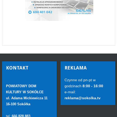
KONTAKT
REKLAMA
Czynne od pn-pt w
godzinach
8:00 - 16:00
POWIATOWY DOM
e-mail:
KULTURY W SOKÓŁCE
reklama@sokolka.tv
ul. Adama Mickiewicza 11
16-100 Sokółka
tel:
666 828 883