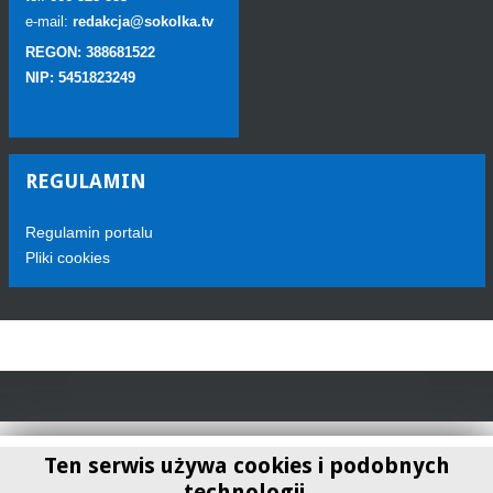
e-mail:
redakcja@sokolka.tv
REGON: 388681522
NIP: 5451823249
REGULAMIN
Regulamin portalu
Pliki cookies
Ten serwis używa cookies i podobnych
technologii.