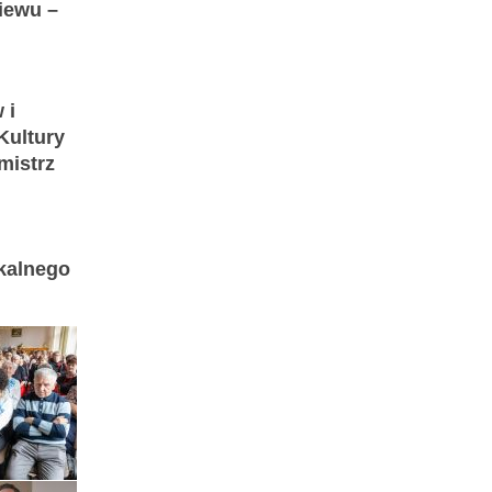
iewu –
 i
Kultury
mistrz
kalnego