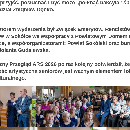
przyjść, posłuchać i być może „połknąć bakcyla” śp
dział Zbigniew Dębko.
atorem wydarzenia był Związek Emerytów, Rencistów
ów w Sokółce we współpracy z Powiatowym Domem 
e, a współorganizatorami: Powiat Sokólski oraz bur
Jolanta Gudalewska.
ny Przegląd ARS 2026 po raz kolejny potwierdził, że
ność artystyczna seniorów jest ważnym elementem lo
lturalnego.