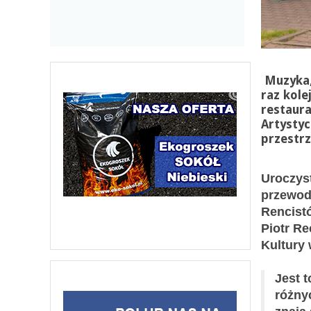
Muzyka, 
raz kole
restaura
Artystyc
przestrz
Uroczys
przewod
Rencistó
Piotr R
Kultury 
Jest t
różny