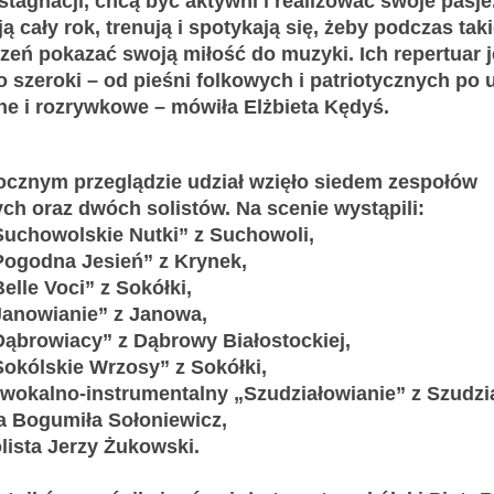
stagnacji, chcą być aktywni i realizować swoje pasje
ą cały rok, trenują i spotykają się, żeby podczas tak
zeń pokazać swoją miłość do muzyki. Ich repertuar j
o szeroki – od pieśni folkowych i patriotycznych po 
jne i rozrywkowe – mówiła Elżbieta Kędyś.
ocznym przeglądzie udział wzięło siedem zespołów
ch oraz dwóch solistów. Na scenie wystąpili:
Suchowolskie Nutki” z Suchowoli,
Pogodna Jesień” z Krynek,
Belle Voci” z Sokółki,
Janowianie” z Janowa,
Dąbrowiacy” z Dąbrowy Białostockiej,
Sokólskie Wrzosy” z Sokółki,
 wokalno-instrumentalny „Szudziałowianie” z Szudzi
ka Bogumiła Sołoniewicz,
olista Jerzy Żukowski.