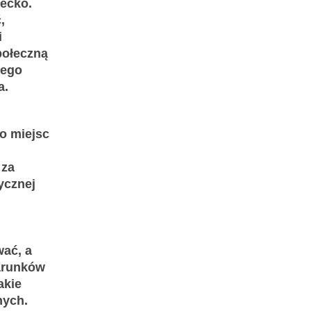
Rećko.
,
i
połeczną
jego
a.
o miejsc
 za
ycznej
wać, a
warunków
akie
nych.