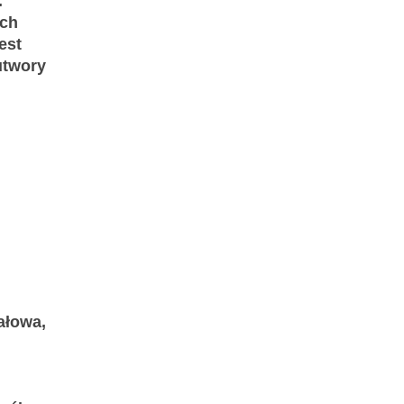
.
ich
est
utwory
ałowa,