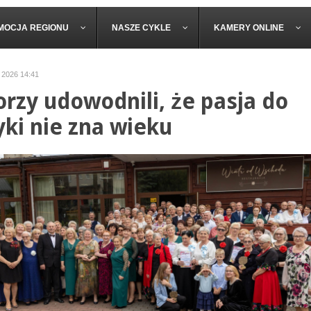
MOCJA REGIONU
NASZE CYKLE
KAMERY ONLINE
 2026 14:41
orzy udowodnili, że pasja do
ki nie zna wieku