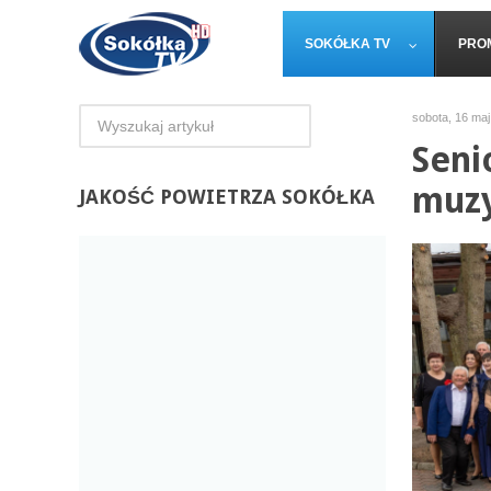
SOKÓŁKA TV
PRO
sobota, 16 maj
Seni
muzy
JAKOŚĆ
POWIETRZA SOKÓŁKA