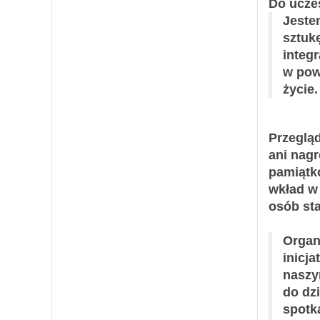
Do uczes
Jeste
sztuk
integ
w pow
życie
Przeglą
ani nag
pamiątk
wkład w 
osób st
Organ
inicj
naszy
do dzi
spotk