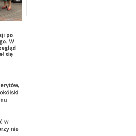
ji po
ego. W
zegląd
ł się
erytów,
sokólski
omu
ać w
rzy nie