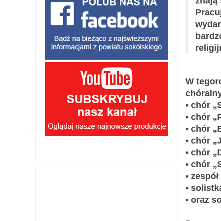
znają 
Pracuj
wydar
bardz
religi
W tegor
chóralny
• chór „
• chór „
• chór „
• chór „
• chór „
• chór „
• zespół
• solist
• oraz s