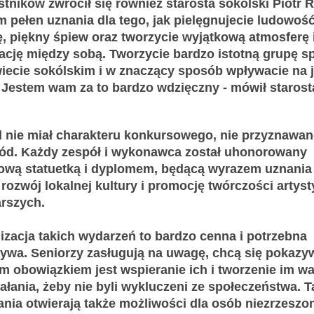
tników zwrócił się również starosta sokólski Piotr 
m pełen uznania dla tego, jak pielęgnujecie ludowość
ę, piękny śpiew oraz tworzycie wyjątkową atmosferę 
rację między sobą. Tworzycie bardzo istotną grupę s
iecie sokólskim i w znaczący sposób wpływacie na 
. Jestem wam za to bardzo wdzięczny - mówił starost
d nie miał charakteru konkursowego, nie przyznawan
ród. Każdy zespół i wykonawca został uhonorowany
ową statuetką i dyplomem, będącą wyrazem uznania
rozwój lokalnej kultury i promocję twórczości artyst
arszych.
izacja takich wydarzeń to bardzo cenna i potrzebna
atywa. Seniorzy zasługują na uwagę, chcą się pokazy
m obowiązkiem jest wspieranie ich i tworzenie im 
ałania, żeby nie byli wykluczeni ze społeczeństwa. T
ania otwierają także możliwości dla osób niezrzeszo