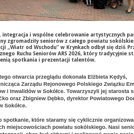
integracja i wspólne celebrowanie artystycznych pas
jny zgromadziły seniorów z całego powiatu sokólski
cji „Wiatr od Wschodu” w Krynkach odbył się dziś Pr
znego Ruchu Seniorów ARS 2026, który tradycyjnie sta
enią spotkania i prezentacji talentów.
tego otwarcia przeglądu dokonała Elżbieta Kędyś,
nicząca Zarządu Rejonowego Polskiego Związku Em
w i Inwalidów w Sokółce. Towarzyszyli jej starosta 
ećko oraz Zbigniew Dębko, dyrektor Powiatowego D
w Sokółce.
o spotkanie, które staramy się cyklicznie organizow
ch miejscowościach powiatu sokólskiego. Nasi senio