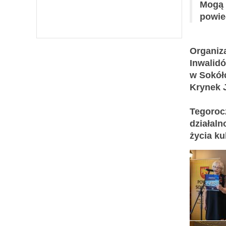
Mogą 
powie
Organiz
Inwalid
w Sokółc
Krynek 
Tegorocz
działal
życia ku