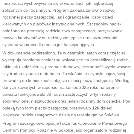
możliwości wychowywania się w warunkach jak najbardziej
zbliżonych do rodzinnych. Program zakłada zarówno rozwój
rodzinnej pieczy zastępczej, jak i ograniczanie liczby dzieci
kierowanych do placówek instytucjonalnych. Szczególny nacisk
położono na promocję rodzicielstwa zastępczego, pozyskiwanie
nowych kandydatów na rodziny zastępcze oraz wzmacnianie
systemu wsparcia dla rodzin już funkcjonujących.
W dokumencie podkreślono, że w ostatnich latach coraz częściej
występują problemy społeczne wpływające na destabilizację rodzin,
takie jak uzależnienia, przemoc domowa, bezradność wychowawcza
czy trudna sytuacja materialna. To właśnie te czynniki najczęściej
prowadzą do konieczności objęcia dzieci pieczą zastępczą. Według
danych zawartych w raporcie, na koniec 2025 roku na terenie
powiatu funkcjonowało 88 rodzin zastępczych w tym rodziny
spokrewnione, niezawodowe oraz jeden rodzinny dom dziecka. Pod
opieką tych form pieczy zastępczej przebywało
126 dzieci
.
Najwięcej rodzin zastępczych działa na terenie gminy Sokółka.
Program szczegółowo opisuje także funkcjonowanie Powiatowego
Centrum Pomocy Rodzinie w Sokółce jako organizatora rodzinnej