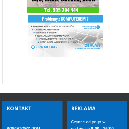
KONTAKT
REKLAMA
Czynne od pn-pt w
godzinach
8:00 - 16:00
POWIATOWY DOM