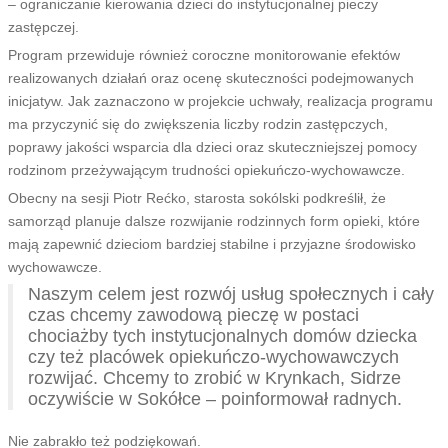
– ograniczanie kierowania dzieci do instytucjonalnej pieczy
zastępczej.
Program przewiduje również coroczne monitorowanie efektów
realizowanych działań oraz ocenę skuteczności podejmowanych
inicjatyw. Jak zaznaczono w projekcie uchwały, realizacja programu
ma przyczynić się do zwiększenia liczby rodzin zastępczych,
poprawy jakości wsparcia dla dzieci oraz skuteczniejszej pomocy
rodzinom przeżywającym trudności opiekuńczo-wychowawcze.
Obecny na sesji Piotr Rećko, starosta sokólski podkreślił, że
samorząd planuje dalsze rozwijanie rodzinnych form opieki, które
mają zapewnić dzieciom bardziej stabilne i przyjazne środowisko
wychowawcze.
Naszym celem jest rozwój usług społecznych i cały
czas chcemy zawodową pieczę w postaci
chociażby tych instytucjonalnych domów dziecka
czy też placówek opiekuńczo-wychowawczych
rozwijać. Chcemy to zrobić w Krynkach, Sidrze
oczywiście w Sokółce – poinformował radnych.
Nie zabrakło też podziękowań.