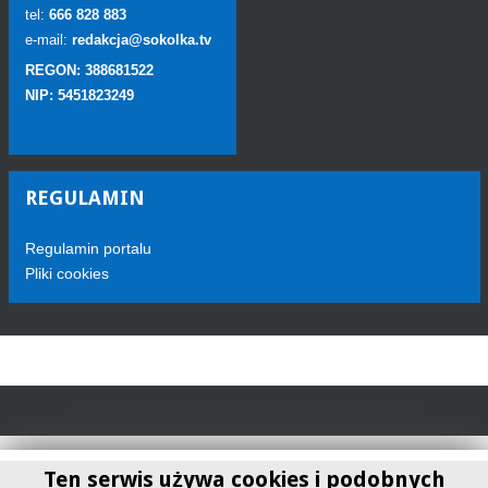
tel:
666 828 883
e-mail:
redakcja@sokolka.tv
REGON: 388681522
NIP: 5451823249
REGULAMIN
Regulamin portalu
Pliki cookies
Ten serwis używa cookies i podobnych