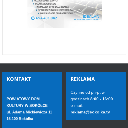
KONTAKT
REKLAMA
Czynne od pn-pt w
godzinach
8:00 - 16:00
POWIATOWY DOM
e-mail:
KULTURY W SOKÓŁCE
reklama@sokolka.tv
ul. Adama Mickiewicza 11
16-100 Sokółka