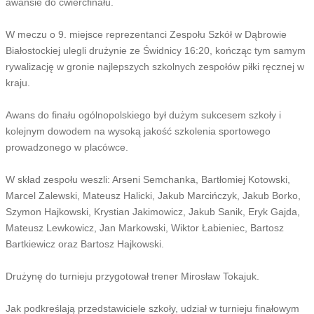
awansie do ćwierćfinału.
W meczu o 9. miejsce reprezentanci Zespołu Szkół w Dąbrowie
Białostockiej ulegli drużynie ze Świdnicy 16:20, kończąc tym samym
rywalizację w gronie najlepszych szkolnych zespołów piłki ręcznej w
kraju.
Awans do finału ogólnopolskiego był dużym sukcesem szkoły i
kolejnym dowodem na wysoką jakość szkolenia sportowego
prowadzonego w placówce.
W skład zespołu weszli: Arseni Semchanka, Bartłomiej Kotowski,
Marcel Zalewski, Mateusz Halicki, Jakub Marcińczyk, Jakub Borko,
Szymon Hajkowski, Krystian Jakimowicz, Jakub Sanik, Eryk Gajda,
Mateusz Lewkowicz, Jan Markowski, Wiktor Łabieniec, Bartosz
Bartkiewicz oraz Bartosz Hajkowski.
Drużynę do turnieju przygotował trener Mirosław Tokajuk.
Jak podkreślają przedstawiciele szkoły, udział w turnieju finałowym