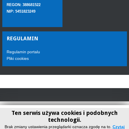
REGON: 388681522
NIP: 5451823249
REGULAMIN
Regulamin portalu
Pliki cookies
Ten serwis używa cookies i podobnych
technologii.
Telewizja Sokółka
Brak zmiany ustawienia przeglądarki oznacza zgodę na to.
Czytaj