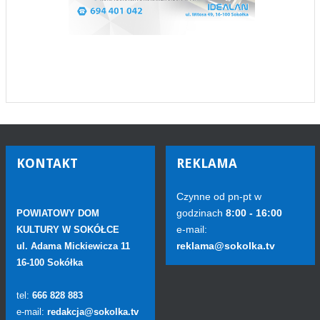
KONTAKT
REKLAMA
Czynne od pn-pt w
godzinach
8:00 - 16:00
POWIATOWY DOM
e-mail:
KULTURY W SOKÓŁCE
reklama@sokolka.tv
ul. Adama Mickiewicza 11
16-100 Sokółka
tel:
666 828 883
e-mail:
redakcja@sokolka.tv