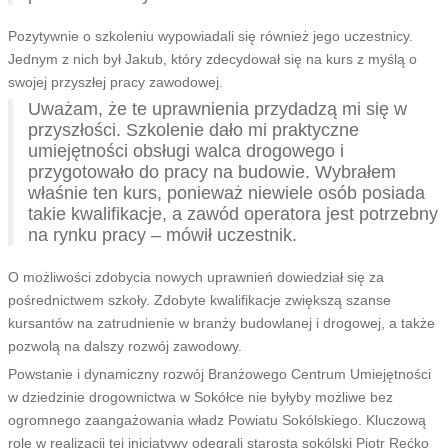
Pozytywnie o szkoleniu wypowiadali się również jego uczestnicy.
Jednym z nich był Jakub, który zdecydował się na kurs z myślą o
swojej przyszłej pracy zawodowej.
Uważam, że te uprawnienia przydadzą mi się w
przyszłości. Szkolenie dało mi praktyczne
umiejętności obsługi walca drogowego i
przygotowało do pracy na budowie. Wybrałem
właśnie ten kurs, ponieważ niewiele osób posiada
takie kwalifikacje, a zawód operatora jest potrzebny
na rynku pracy – mówił uczestnik.
O możliwości zdobycia nowych uprawnień dowiedział się za
pośrednictwem szkoły. Zdobyte kwalifikacje zwiększą szanse
kursantów na zatrudnienie w branży budowlanej i drogowej, a także
pozwolą na dalszy rozwój zawodowy.
Powstanie i dynamiczny rozwój Branżowego Centrum Umiejętności
w dziedzinie drogownictwa w Sokółce nie byłyby możliwe bez
ogromnego zaangażowania władz Powiatu Sokólskiego. Kluczową
rolę w realizacji tej inicjatywy odegrali starosta sokólski Piotr Rećko