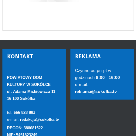
KONTAKT
REKLAMA
Czynne od pn-pt w
godzinach
8:00 - 16:00
POWIATOWY DOM
e-mail:
KULTURY W SOKÓŁCE
reklama@sokolka.tv
ul. Adama Mickiewicza 11
16-100 Sokółka
tel:
666 828 883
e-mail:
redakcja@sokolka.tv
REGON: 388681522
NIP: 5451823249