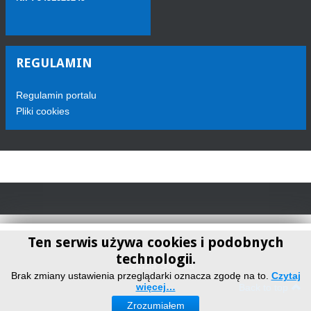
REGULAMIN
Regulamin portalu
Pliki cookies
Ten serwis używa cookies i podobnych
technologii.
Telewizja Sokółka
Brak zmiany ustawienia przeglądarki oznacza zgodę na to.
Czytaj
więcej…
Back to top
Zrozumiałem