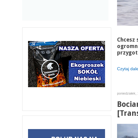
Chcesz 
ogromna
przygot
Czytaj dalej
poniedziałek,
Bocia
[Tran