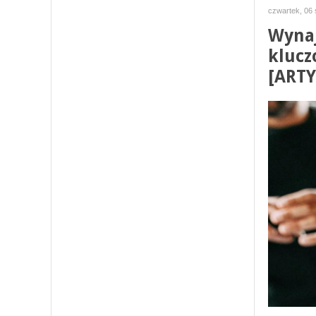
czwartek, 06 
Wynaj
klucz
[ART