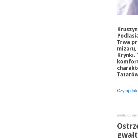
Kruszyn
Podlasi
Trwa pr
mizaru,
Krynki.
komfort
charakt
Tatarów
Czytaj dalej
środa, 05 sie
Ostrz
gwałt