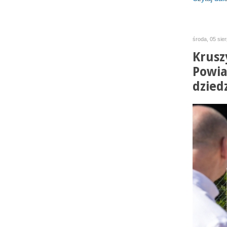
środa, 05 sie
Krusz
Powia
dzied