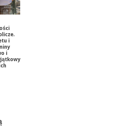
ości
licze.
tu i
miny
o i
yjątkowy
ich
ą