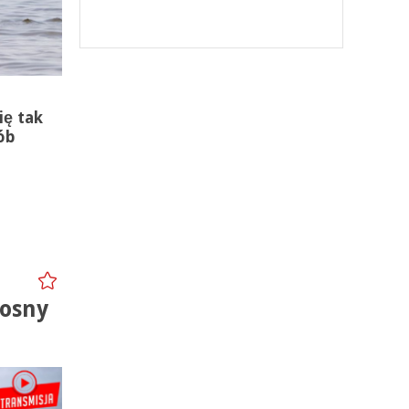
ię tak
ób
iosny