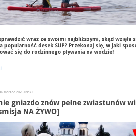
sprawdzić wraz ze swoimi najbliższymi, skąd wzięła s
 popularność desek SUP? Przekonaj się, w jaki spos
ować się do rodzinnego pływania na wodzie!
...
 16 marzec 2026 09:30
nie gniazdo znów pełne zwiastunów w
smisja NA ŻYWO]