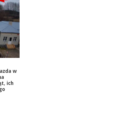
iazda w
na
t, ich
ego