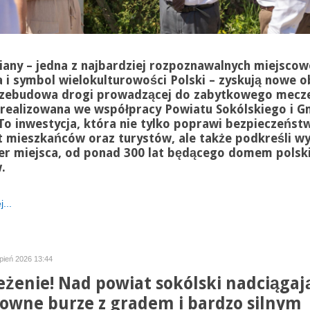
iany – jedna z najbardziej rozpoznawalnych miejscow
a i symbol wielokulturowości Polski – zyskują nowe ob
zebudowa drogi prowadzącej do zabytkowego mecze
 realizowana we współpracy Powiatu Sokólskiego i G
 To inwestycja, która nie tylko poprawi bezpieczeństw
 mieszkańców oraz turystów, ale także podkreśli w
er miejsca, od ponad 300 lat będącego domem polsk
.
...
rpień 2026 13:44
eżenie! Nad powiat sokólski nadciągaj
owne burze z gradem i bardzo silnym