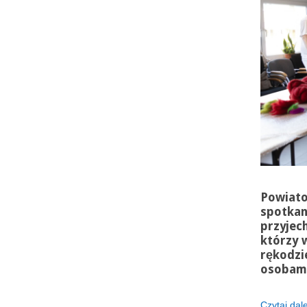
Powiato
spotkan
przyjech
którzy 
rękodzi
osobami
Czytaj dalej