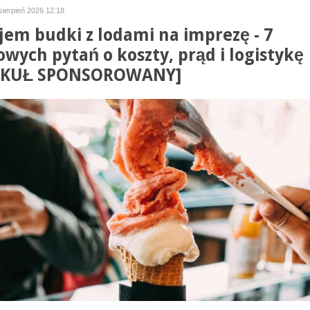
sierpień 2026 12:18
em budki z lodami na imprezę - 7
owych pytań o koszty, prąd i logistykę
YKUŁ SPONSOROWANY]