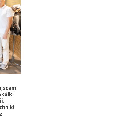
ejscem
okółki
i,
chniki
z