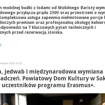
 mobilnej budki z lodami od Mobilnego Baristy wy
dowego przyłącza prądu 230V oraz przestrzeni o wy
Kompleksowa usługa zapewnia nielimitowane porcje
lniczych premium oraz profesjonalną obsługę kelner
odpowiedzi na 7 kluczowych pytań technicznych i
cznych przed rezerwacją stoiska.
...
sierpień 2026 10:30
, jedwab i międzynarodowa wymiana
adczeń. Powiatowy Dom Kultury w So
ł uczestników programu Erasmus+.