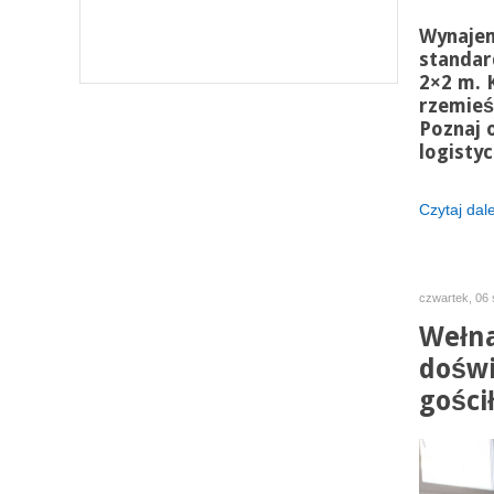
Wynajem
standar
2×2 m. 
rzemieś
Poznaj 
logisty
Czytaj dalej
czwartek, 06 
Wełna
doświ
gości