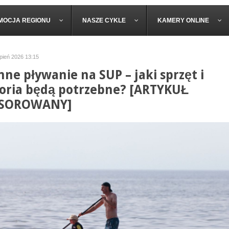
MOCJA REGIONU
NASZE CYKLE
KAMERY ONLINE
rpień 2026 13:15
nne pływanie na SUP – jaki sprzęt i
oria będą potrzebne? [ARTYKUŁ
SOROWANY]