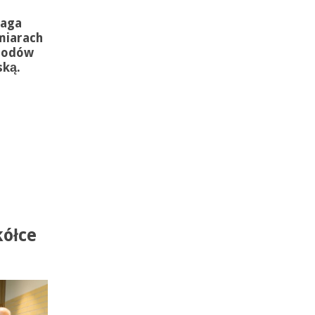
maga
miarach
 lodów
ską.
kółce