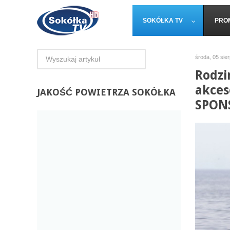
SOKÓŁKA TV
PRO
środa, 05 sie
Rodzi
akces
JAKOŚĆ
POWIETRZA SOKÓŁKA
SPON