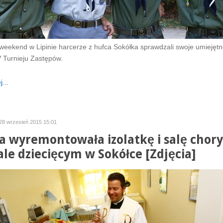
weekend w Lipinie harcerze z hufca Sokółka sprawdzali swoje umiejętn
 Turnieju Zastępów.
...
 28 wrzesień 2015 15:01
a wyremontowała izolatkę i salę chor
ale dziecięcym w Sokółce [Zdjęcia]