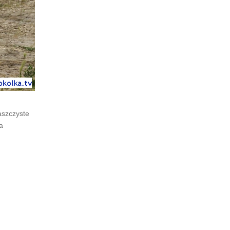
aszczyste
a