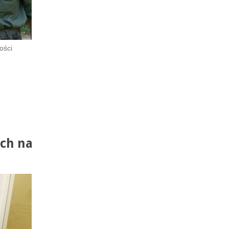
ości
ych na