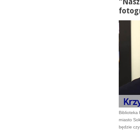
"Nasz
fotog
Biblioteka
miasto Sok
będzie czy