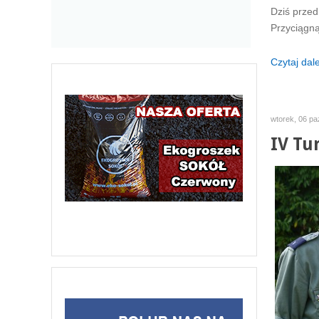
Dziś przed
Przyciągną
Czytaj dalej
wtorek, 06 pa
IV Tu