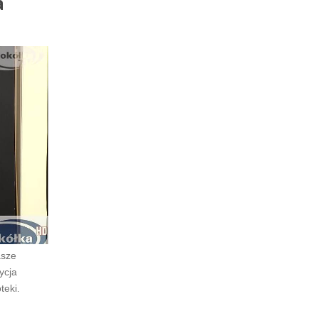
a
asze
ycja
teki.