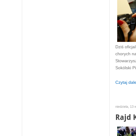
Dziś oficj
chorych na
Stowarzysz
Sokólski P
Czytaj dalej
niedziela, 13
Rajd 