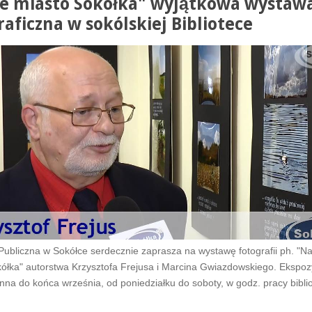
e miasto Sokółka" wyjątkowa wystaw
raficzna w sokólskiej Bibliotece
 Publiczna w Sokółce serdecznie zaprasza na wystawę fotografii ph. "N
ółka" autorstwa Krzysztofa Frejusa i Marcina Gwiazdowskiego. Ekspoz
nna do końca września, od poniedziałku do soboty, w godz. pracy biblio