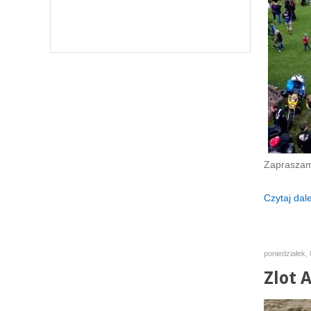
Zapraszamy
Czytaj dalej
poniedziałek,
Zlot 