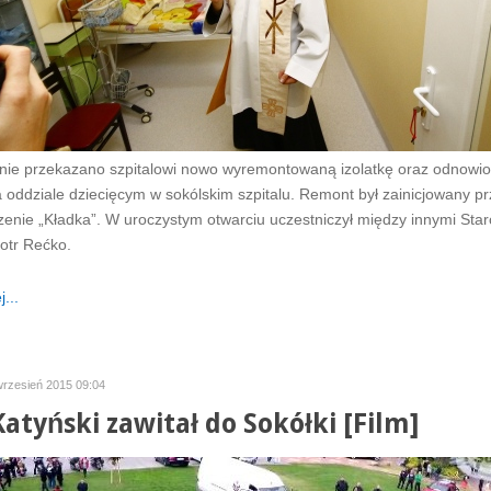
alnie przekazano szpitalowi nowo wyremontowaną izolatkę oraz odnowio
 oddziale dziecięcym w sokólskim szpitalu. Remont był zainicjowany p
enie „Kładka”. W uroczystym otwarciu uczestniczył między innymi Star
iotr Rećko.
...
 wrzesień 2015 09:04
Katyński zawitał do Sokółki [Film]