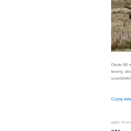
Około 90 m
tereny, at
uczestnikó
Czytaj dalej
piątek, 04 wr