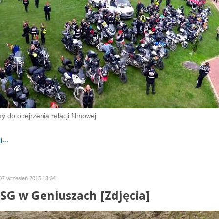
 do obejrzenia relacji filmowej.
...
 07 wrzesień 2015 13:34
ASG w Geniuszach [Zdjęcia]