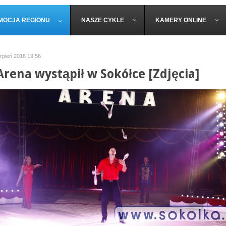
MOCJA REGIONU
NASZE CYKLE
KAMERY ONLINE
erpień 2016 19:56
Arena wystąpił w Sokółce [Zdjęcia]