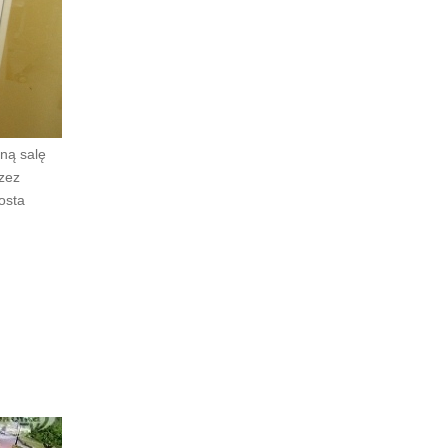
ną salę
rzez
osta