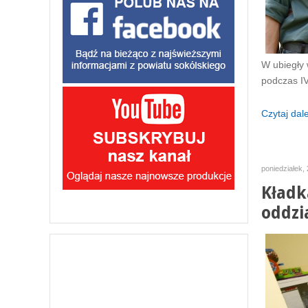
W ubiegły 
podczas IV
Czytaj dalej
poniedziałek,
Kładk
oddzi