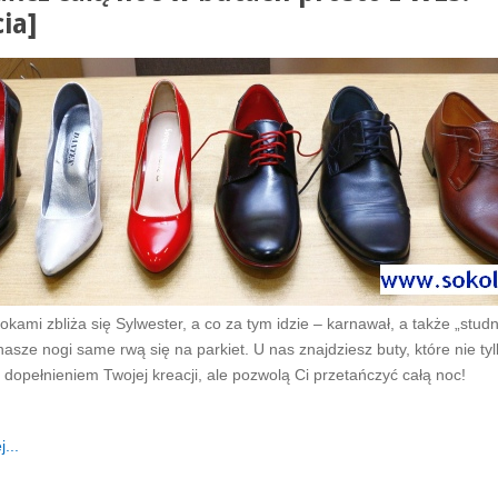
ia]
okami zbliża się Sylwester, a co za tym idzie – karnawał, a także „studn
nasze nogi same rwą się na parkiet. U nas znajdziesz buty, które nie ty
opełnieniem Twojej kreacji, ale pozwolą Ci przetańczyć całą noc!
...