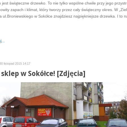
jest świąteczne drzewko. To nie tylko wspólne chwile przy jego przystr
owity zapach i klimat, który tworzy przez cały świąteczny okres. W „Zie
a ul.Broniewskiego w Sokółce znajdziesz najpiękniejsze drzewka. I to 
...
30 listopad 2015 14:17
sklep w Sokółce! [Zdjęcia]