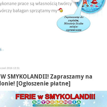
...
yczeń 2016 13:31
 W SMYKOLANDII! Zapraszamy na
lonie! [Ogłoszenie płatne]