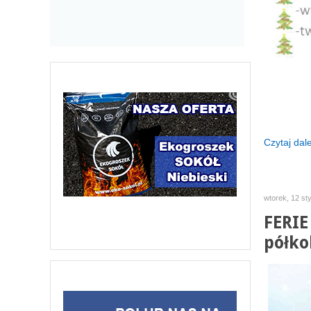
Czytaj dalej
wtorek, 12 st
FERIE
półko