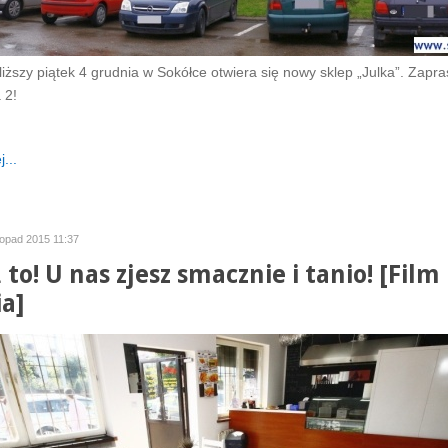
liższy piątek 4 grudnia w Sokółce otwiera się nowy sklep „Julka”. Zap
 2!
...
stopad 2015 11:37
to! U nas zjesz smacznie i tanio! [Film 
ia]