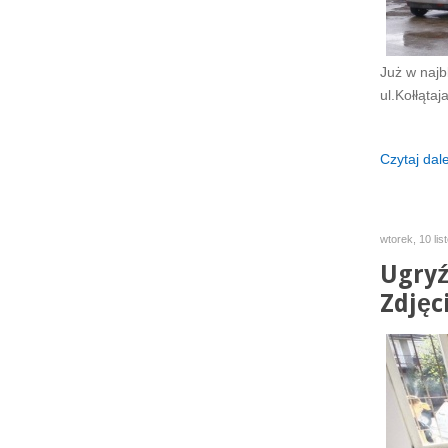
Już w najb
ul.Kołłątaja
Czytaj dalej
wtorek, 10 li
Ugryź 
Zdjęc