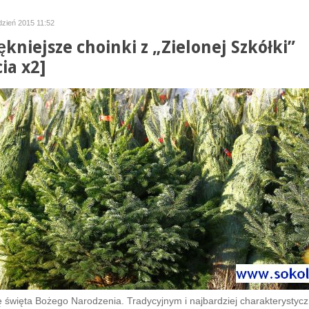
udzień 2015 11:52
ękniejsze choinki z „Zielonej Szkółki”
ia x2]
ię święta Bożego Narodzenia. Tradycyjnym i najbardziej charakterystyc