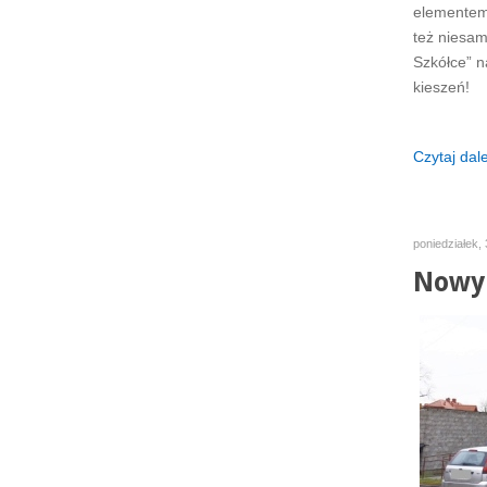
elementem 
też niesam
Szkółce” n
kieszeń!
Czytaj dalej
poniedziałek, 
Nowy 