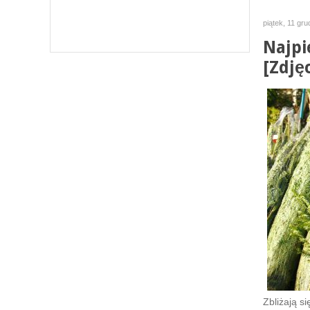
piątek, 11 gr
Najpi
[Zdjęc
Zbliżają s