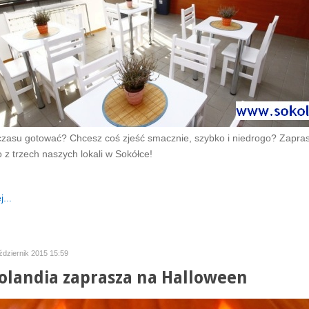
czasu gotować? Chcesz coś zjeść smacznie, szybko i niedrogo? Zapra
 z trzech naszych lokali w Sokółce!
...
ździernik 2015 15:59
landia zaprasza na Halloween