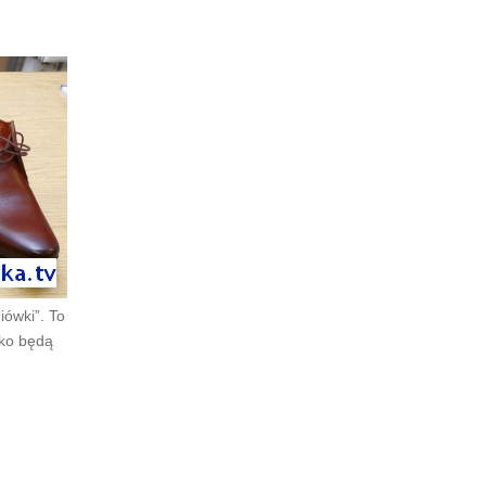
iówki”. To
lko będą