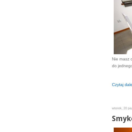
Nie masz 
do jednego
Czytaj dalej
wtorek, 20 pa
Smyko