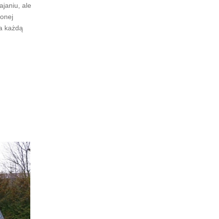
ajaniu, ale
lonej
na każdą