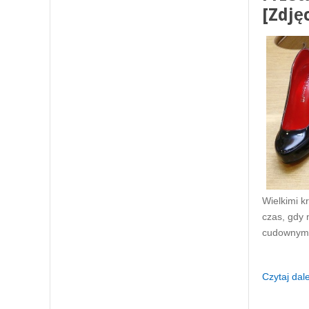
[Zdjęc
Wielkimi kr
czas, gdy 
cudownym d
Czytaj dalej