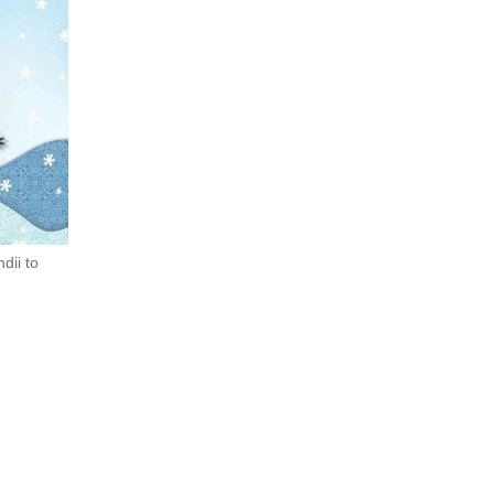
dii to