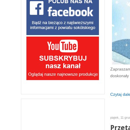
Zapraszamy
doskonały 
Czytaj dalej
piątek, 11 gr
Przet