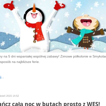
 na 5 dni wspaniałej wspólnej zabawy! Zimowe półkolonie w Smykolan
sposób na najbliższe ferie.
...
udzień 2015 14:52
ańcz całą noc w butach prosto z WES!