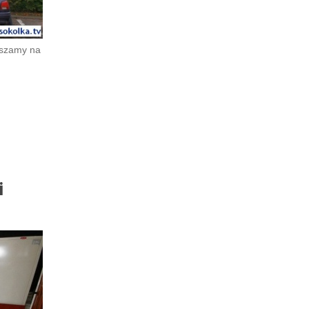
raszamy na
i