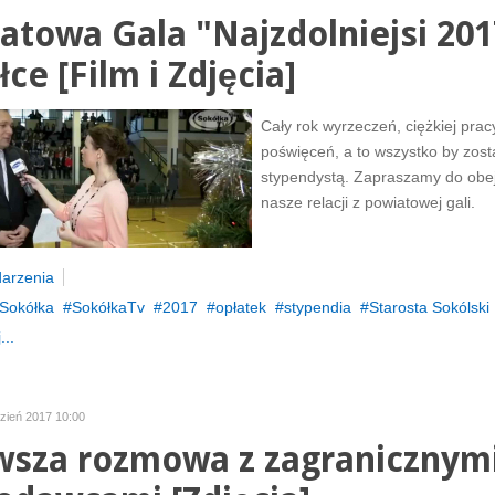
atowa Gala "Najzdolniejsi 201
ce [Film i Zdjęcia]
Cały rok wyrzeczeń, ciężkiej pracy
poświęceń, a to wszystko by zost
stypendystą. Zapraszamy do obej
nasze relacji z powiatowej gali.
arzenia
Sokółka
SokółkaTv
2017
opłatek
stypendia
Starosta Sokólski
...
dzień 2017 10:00
wsza rozmowa z zagranicznym