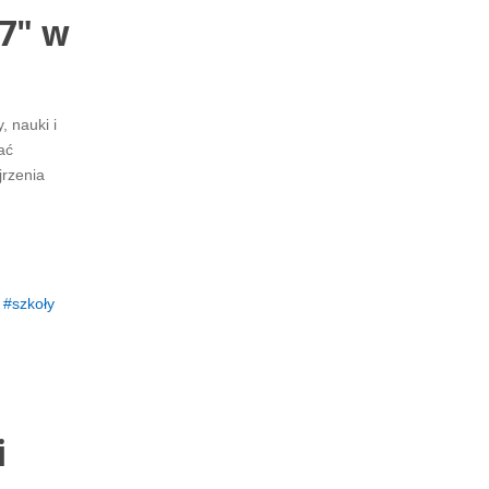
7" w
, nauki i
ać
rzenia
szkoły
i