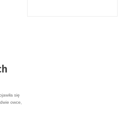
ch
jawiła się
 dwie owce,