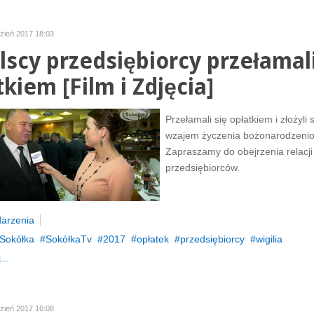
dzień 2017 18:03
lscy przedsiębiorcy przełamali
tkiem [Film i Zdjęcia]
Przełamali się opłatkiem i złożyli 
wzajem życzenia bożonarodzeni
Zapraszamy do obejrzenia relacji z
przedsiębiorców.
arzenia
Sokółka
SokółkaTv
2017
opłatek
przedsiębiorcy
wigilia
...
dzień 2017 16:08