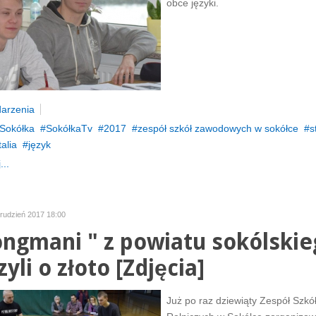
obce języki.
arzenia
Sokółka
SokółkaTv
2017
zespół szkół zawodowych w sokółce
s
talia
język
...
rudzień 2017 18:00
ongmani " z powiatu sokólski
yli o złoto [Zdjęcia]
Już po raz dziewiąty Zespół Szkó