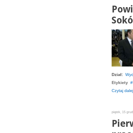
Powi
Sokół
Dział:
Wyd
Etykiety
Czytaj dalej
piątek, 15 gru
Pier