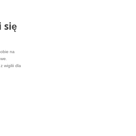
 się
sobie na
owe.
 wigilii dla