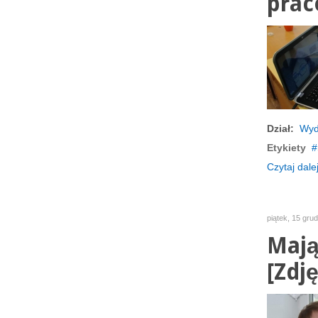
prac
Dział:
Wyd
Etykiety
Czytaj dalej
piątek, 15 gru
Mają
[Zdję