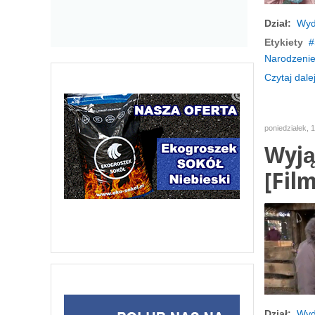
Dział:
Wyd
Etykiety
Narodzeni
Czytaj dalej
poniedziałek, 
Wyją
[Film
Dział:
Wyd