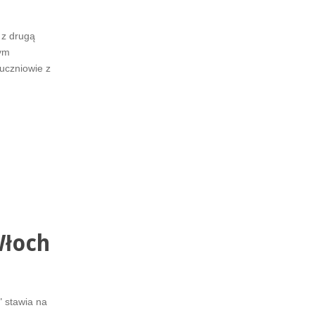
 z drugą
nym
uczniowie z
Włoch
" stawia na