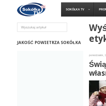
SOKÓŁKA TV
PRO
Wyś
ety
JAKOŚĆ
POWIETRZA SOKÓŁKA
poniedziałek, 
Świą
włas