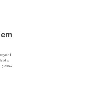
elem
zycieli.
ział w
. głosów.