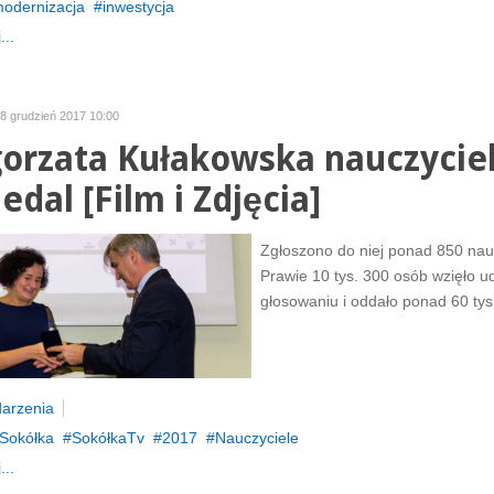
odernizacja
inwestycja
...
18 grudzień 2017 10:00
orzata Kułakowska nauczyci
edal [Film i Zdjęcia]
Zgłoszono do niej ponad 850 nauc
Prawie 10 tys. 300 osób wzięło ud
głosowaniu i oddało ponad 60 tys
arzenia
Sokółka
SokółkaTv
2017
Nauczyciele
...