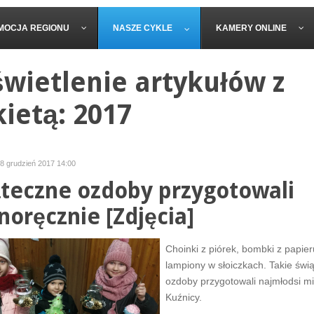
MOCJA REGIONU
NASZE CYKLE
KAMERY ONLINE
wietlenie artykułów z
kietą: 2017
18 grudzień 2017 14:00
teczne ozdoby przygotowali
noręcznie [Zdjęcia]
Choinki z piórek, bombki z papier
lampiony w słoiczkach. Takie świ
ozdoby przygotowali najmłodsi m
Kuźnicy.