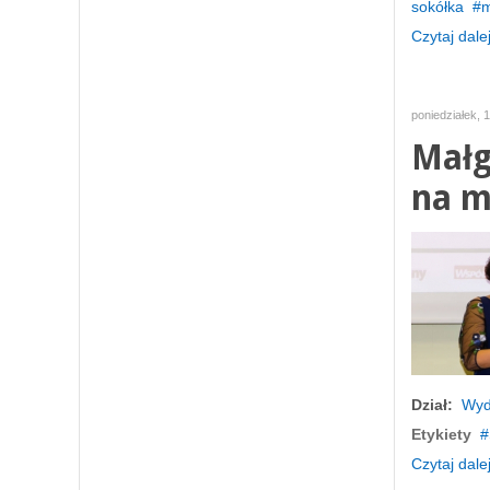
sokółka
m
Czytaj dalej
poniedziałek, 
Małg
na m
Dział:
Wyd
Etykiety
Czytaj dalej