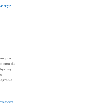
wierzęta
owego w
oblemu dla
było się
ku
ejrzenia
powiatowe