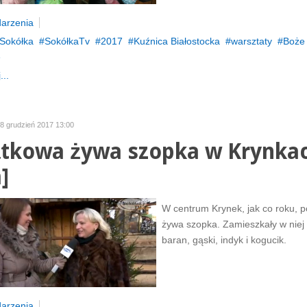
arzenia
Sokółka
SokółkaTv
2017
Kuźnica Białostocka
warsztaty
Boże
e
...
18 grudzień 2017 13:00
tkowa żywa szopka w Krynka
]
W centrum Krynek, jak co roku, po
żywa szopka. Zamieszkały w niej
baran, gąski, indyk i kogucik.
arzenia