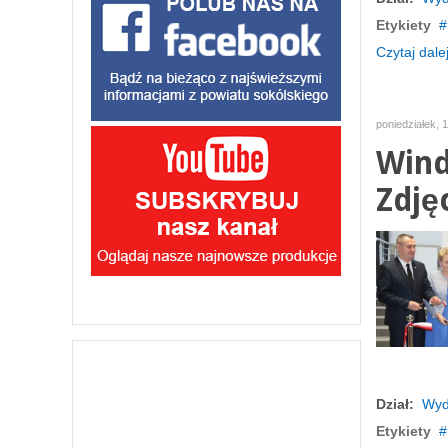
Etykiety
Czytaj dalej
poniedziałek, 
Wind
Zdję
Dział:
Wyd
Etykiety