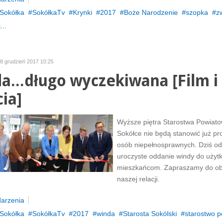
Sokółka
SokółkaTv
Krynki
2017
Boże Narodzenie
szopka
z
...
18 grudzień 2017 10:25
a...długo wyczekiwana [Film i
cia]
Wyższe piętra Starostwa Powiat
Sokółce nie będą stanowić już pr
osób niepełnosprawnych. Dziś od
uroczyste oddanie windy do użyt
mieszkańcom. Zapraszamy do ob
naszej relacji.
arzenia
Sokółka
SokółkaTv
2017
winda
Starosta Sokólski
starostwo 