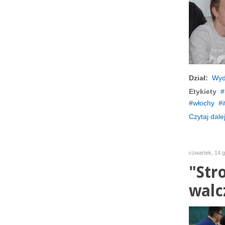
Dział:
Wyd
Etykiety
włochy
i
Czytaj dalej
czwartek, 14 g
"Str
walcz