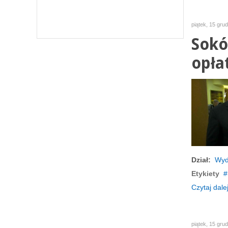
piątek, 15 gru
Sokó
opła
Dział:
Wyd
Etykiety
Czytaj dalej
piątek, 15 gru