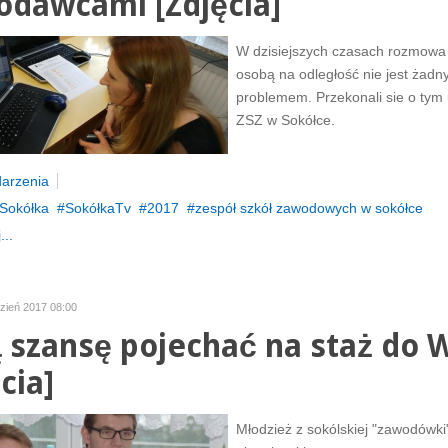
odawcami [Zdjęcia]
W dzisiejszych czasach rozmowa
osobą na odległość nie jest żad
problemem. Przekonali sie o tym 
ZSZ w Sokółce.
arzenia
Sokółka
SokółkaTv
2017
zespół szkół zawodowych w sokółce
...
dzień 2017 08:00
 szansę pojechać na staż do 
cia]
Młodzież z sokólskiej "zawodówki