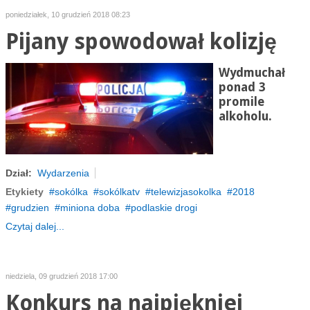
poniedziałek, 10 grudzień 2018 08:23
Pijany spowodował kolizję
Wydmuchał
ponad 3
promile
alkoholu.
Dział:
Wydarzenia
Etykiety
sokólka
sokólkatv
telewizjasokolka
2018
grudzien
miniona doba
podlaskie drogi
Czytaj dalej...
niedziela, 09 grudzień 2018 17:00
Konkurs na najpiękniej