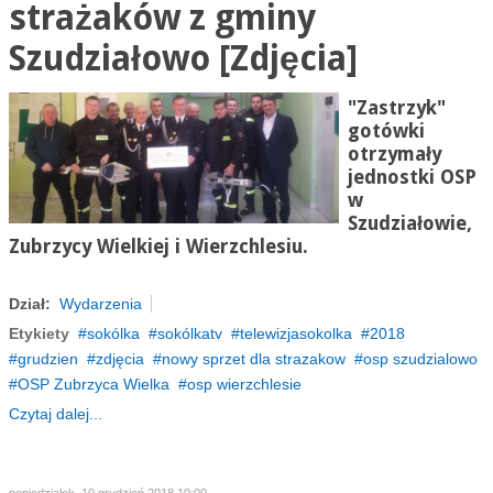
strażaków z gminy
Szudziałowo [Zdjęcia]
"Zastrzyk"
gotówki
otrzymały
jednostki OSP
w
Szudziałowie,
Zubrzycy Wielkiej i Wierzchlesiu.
Dział:
Wydarzenia
Etykiety
sokólka
sokólkatv
telewizjasokolka
2018
grudzien
zdjęcia
nowy sprzet dla strazakow
osp szudzialowo
OSP Zubrzyca Wielka
osp wierzchlesie
Czytaj dalej...