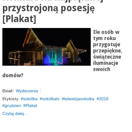
przystrojoną posesję
[Plakat]
Ile osób w
tym roku
przygotuje
przepiękne,
świąteczne
iluminacje
swoich
domów?
Dział:
Wydarzenia
Etykiety
sokólka
sokólkatv
telewizjasokolka
2018
grudzien
Plakat
Czytaj dalej...