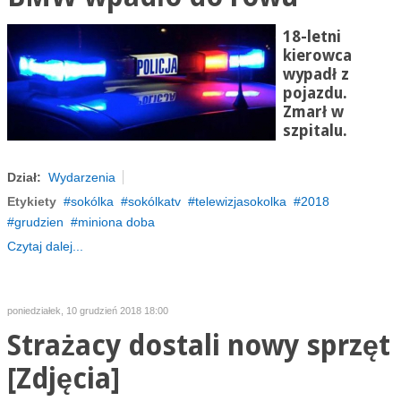
18-letni
kierowca
wypadł z
pojazdu.
Zmarł w
szpitalu.
Dział:
Wydarzenia
Etykiety
sokólka
sokólkatv
telewizjasokolka
2018
grudzien
miniona doba
Czytaj dalej...
poniedziałek, 10 grudzień 2018 18:00
Strażacy dostali nowy sprzęt
[Zdjęcia]