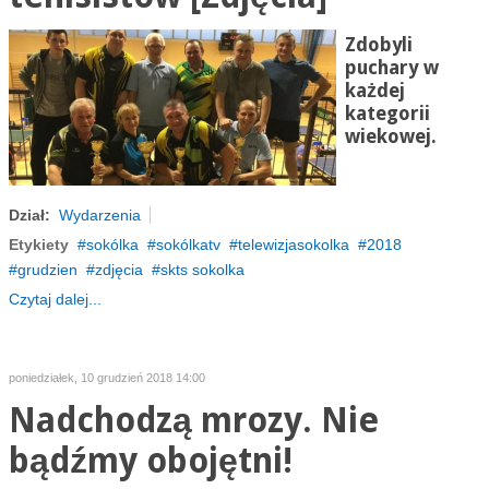
Zdobyli
puchary w
każdej
kategorii
wiekowej.
Dział:
Wydarzenia
Etykiety
sokólka
sokólkatv
telewizjasokolka
2018
grudzien
zdjęcia
skts sokolka
Czytaj dalej...
poniedziałek, 10 grudzień 2018 14:00
Nadchodzą mrozy. Nie
bądźmy obojętni!