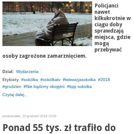
Policjanci
nawet
kilkukrotnie w
ciągu doby
sprawdzają
miejsca, gdzie
mogą
przebywać
osoby zagrożone zamarznięciem.
Dział:
Wydarzenia
Etykiety
sokólka
sokólkatv
telewizjasokolka
2018
grudzien
Nie bądzmy obojętni
kpp sokolka
Czytaj dalej...
poniedziałek, 10 grudzień 2018 13:00
Ponad 55 tys. zł trafiło do