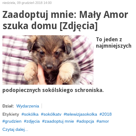
niedziela, 09 grudzień 2018 14:00
Zaadoptuj mnie: Mały Amor
szuka domu [Zdjęcia]
To jeden z
najmniejszych
podopiecznych sokólskiego schroniska.
Dział:
Wydarzenia
Etykiety
sokólka
sokólkatv
telewizjasokolka
2018
grudzien
zdjęcia
zaadoptuj mnie
adopcja
amor
Czytaj dalej...