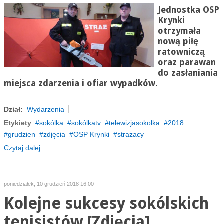
Jednostka OSP
Krynki
otrzymała
nową piłę
ratowniczą
oraz parawan
do zasłaniania
miejsca zdarzenia i ofiar wypadków.
Dział:
Wydarzenia
Etykiety
sokólka
sokólkatv
telewizjasokolka
2018
grudzien
zdjęcia
OSP Krynki
strażacy
Czytaj dalej...
poniedziałek, 10 grudzień 2018 16:00
Kolejne sukcesy sokólskich
tenisistów [Zdjęcia]