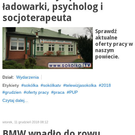
ładowarki, psycholog i
socjoterapeuta
Sprawdź
aktualne
oferty pracy w
naszym
powiecie.
Dział:
Wydarzenia
Etykiety
sokólka
sokólkatv
telewizjasokolka
2018
grudzien
oferty pracy
praca
PUP
Czytaj dalej...
wtorek, 11 grudzień 2018 08:12
BMW wpadło do rowu