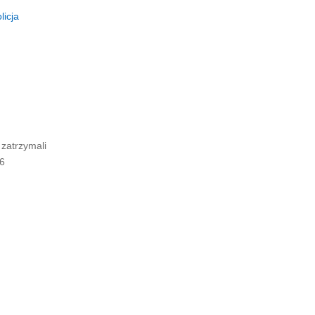
licja
 zatrzymali
6