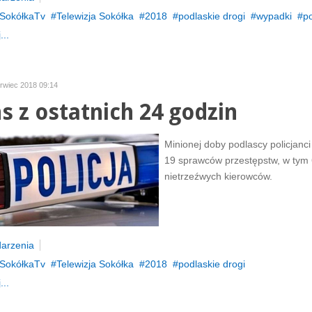
SokółkaTv
Telewizja Sokółka
2018
podlaskie drogi
wypadki
po
...
erwiec 2018 09:14
ns z ostatnich 24 godzin
Minionej doby podlascy policjanci
19 sprawców przestępstw, w tym 
nietrzeźwych kierowców.
arzenia
SokółkaTv
Telewizja Sokółka
2018
podlaskie drogi
...