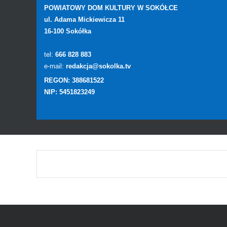
POWIATOWY DOM KULTURY W SOKÓŁCE
ul. Adama Mickiewicza 11
16-100 Sokółka
tel:
666 828 883
e-mail:
redakcja@sokolka.tv
REGON: 388681522
NIP: 5451823249