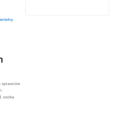
ertelny
h
h sprawców
h
 1 osoba