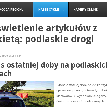
MOCJA REGIONU
NASZE CYKLE
KAMERY ONLINE
wietlenie artykułów z
kietą: podlaskie drogi
9 lipiec 2018 08:54
ns ostatniej doby na podlaskic
ach
Bilans ostatniej doby to 22 zatr
sprawców przestępstw w tym 8 n
kierowców, 5 wypadków drogowyc
śmiertelna oraz 6 osób rannych.