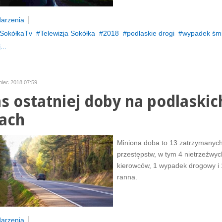
arzenia
SokółkaTv
Telewizja Sokółka
2018
podlaskie drogi
wypadek śmi
...
ipiec 2018 07:59
ns ostatniej doby na podlaskic
ach
Miniona doba to 13 zatrzymanyc
przestępstw, w tym 4 nietrzeźwyc
kierowców, 1 wypadek drogowy i
ranna.
arzenia