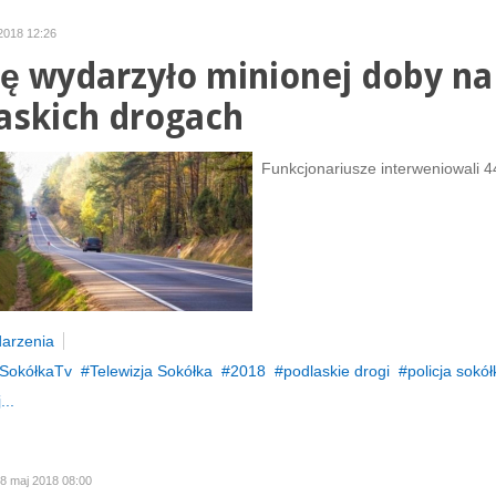
2018 12:26
ię wydarzyło minionej doby na
askich drogach
Funkcjonariusze interweniowali 4
arzenia
SokółkaTv
Telewizja Sokółka
2018
podlaskie drogi
policja sokół
...
28 maj 2018 08:00