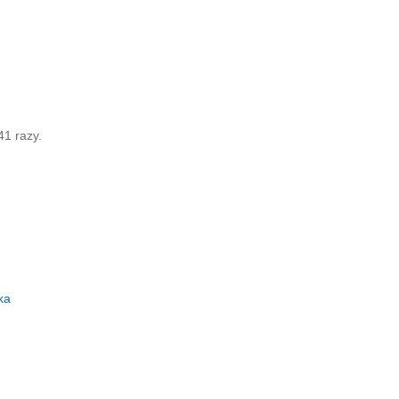
41 razy.
ka