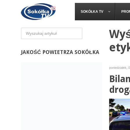
SOKÓŁKA TV
PRO
Wyś
ety
JAKOŚĆ
POWIETRZA SOKÓŁKA
poniedziałek, 0
Bila
drog