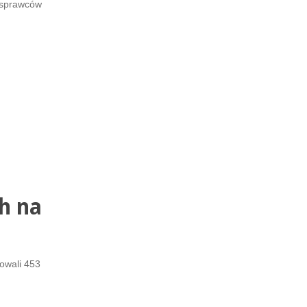
 sprawców
h na
iowali 453