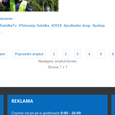
arzenia
SokółkaTv
Telewizja Sokółka
2018
podlaskie drogi
policja
...
tart
Poprzedni artykuł
1
2
3
4
5
6
Następny artykuł
koniec
Strona 7 z 7
REKLAMA
Czynne od pn-pt w godzinach
8:00 - 16:00