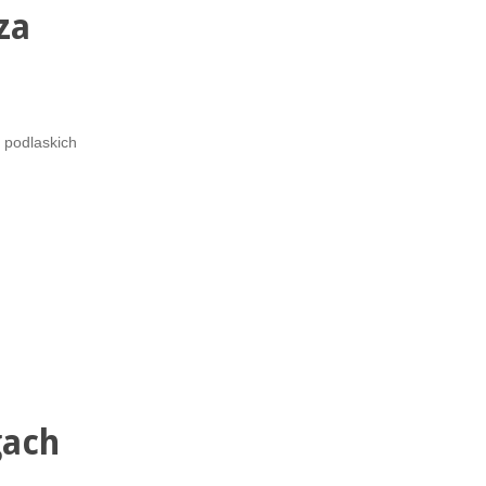
za
 podlaskich
gach