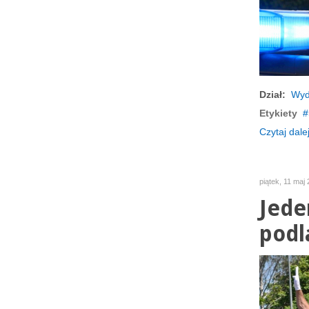
Dział:
Wyd
Etykiety
Czytaj dalej
piątek, 11 maj
Jede
podl