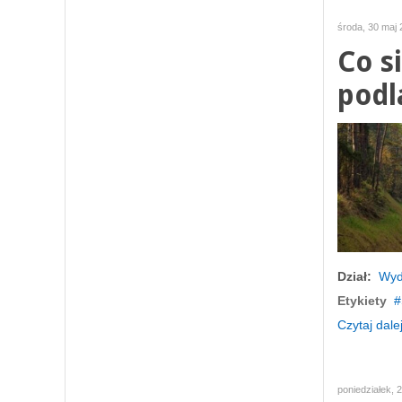
środa, 30 maj 
Co s
podl
Dział:
Wyd
Etykiety
Czytaj dalej
poniedziałek, 