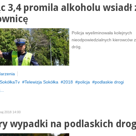
c 3,4 promila alkoholu wsiadł 
ownicę
Policja wyeliminowała kolejnych
nieodpowiedzialnych kierowców z
dróg.
arzenia
SokółkaTv
Telewizja Sokółka
2018
policja
podlaskie drogi
...
maj 2018 14:00
ry wypadki na podlaskich dro