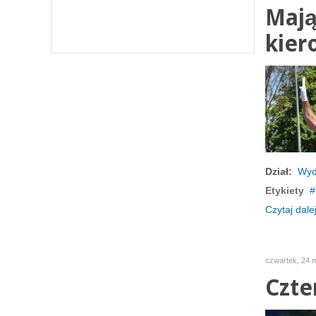
Mają
kier
Dział:
Wyd
Etykiety
Czytaj dalej
czwartek, 24 
Czte