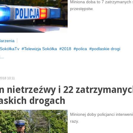
Miniona doba to 7 zatrzymanych
przestępstw.
arzenia
SokółkaTv
Telewizja Sokółka
2018
polica
podlaskie drogi
...
 2018 10:11
n nietrzeźwy i 22 zatrzymanyc
askich drogach
Minionej doby policjanci interwen
razy.