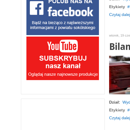
Etykiety
Czytaj dalej
wtorek, 19 cz
Bila
Dział:
Wyd
Etykiety
Czytaj dalej