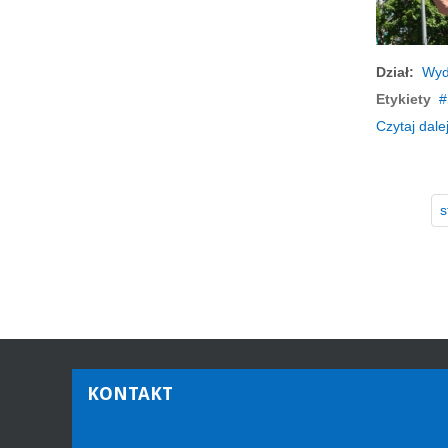
Dział:
Wyd
Etykiety
Czytaj dalej
s
KONTAKT