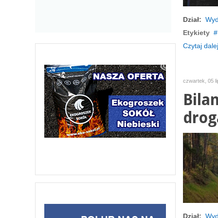
Dział:
Wyd
Etykiety
Czytaj dalej
czwartek, 05 l
Bila
drog
Dział:
Wyd