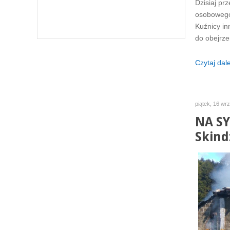
Dzisiaj p
osobowego.
Kuźnicy in
do obejrzen
Czytaj dalej
piątek, 16 wr
NA SY
Skind