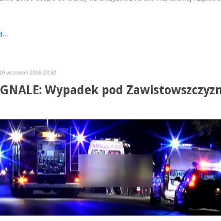
...
 19 wrzesień 2016 23:32
GNALE: Wypadek pod Zawistowszczyz
]