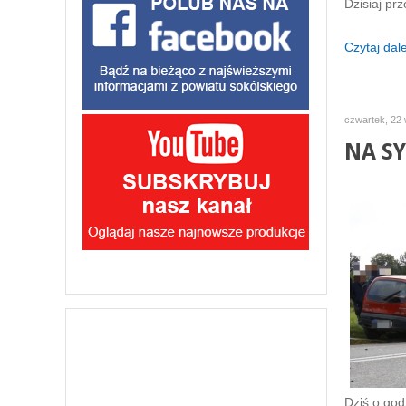
Dzisiaj pr
Czytaj dalej
czwartek, 22 
NA SY
Dziś o god