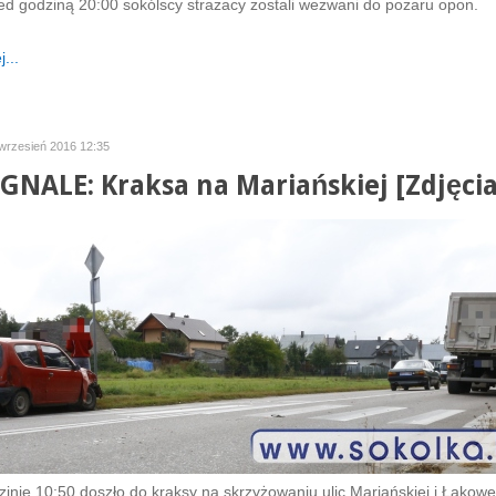
zed godziną 20:00 sokólscy strażacy zostali wezwani do pożaru opon.
...
wrzesień 2016 12:35
GNALE: Kraksa na Mariańskiej [Zdjęcia
zinie 10:50 doszło do kraksy na skrzyżowaniu ulic Mariańskiej i Łąkowe