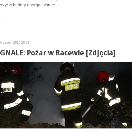
derzył w bariery energochłonne.
...
wrzesień 2016 20:51
GNALE: Pożar w Racewie [Zdjęcia]