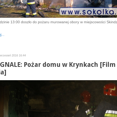
dzinie 13:00 doszło do pożaru murowanej obory w miejscowości Skindz
...
wrzesień 2016 16:44
GNALE: Pożar domu w Krynkach [Film 
ia]