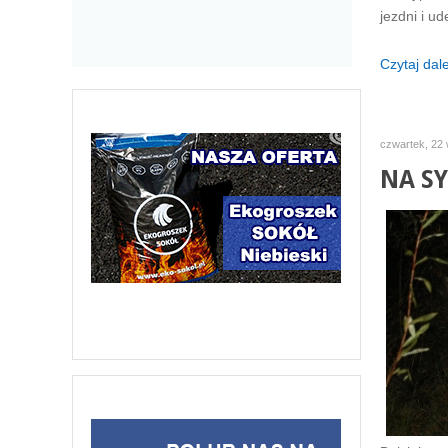
jezdni i u
Czytaj dalej
czwartek, 22 
NA SY