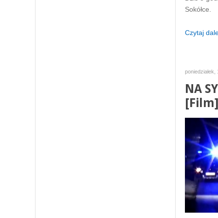
Sokółce.
Czytaj dalej
poniedziałek,
NA SY
[Film