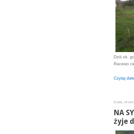
Dziś ok. g
Racewo ci
Czytaj dalej
środa, 14 wrz
NA SY
żyje 