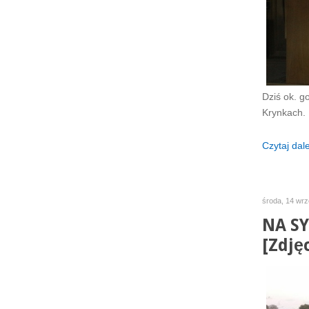
Dziś ok. g
Krynkach.
Czytaj dalej
środa, 14 wrz
NA SY
[Zdjęc