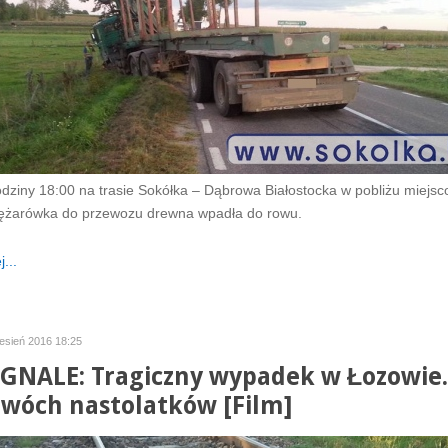
odziny 18:00 na trasie Sokółka – Dąbrowa Białostocka w pobliżu miejsc
ężarówka do przewozu drewna wpadła do rowu.
...
esień 2016 18:25
GNALE: Tragiczny wypadek w Łozowie.
dwóch nastolatków [Film]