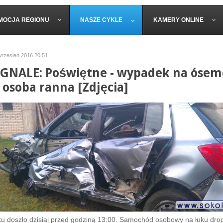
MOCJA REGIONU
NASZE CYKLE
KAMERY ONLINE
 wrzesień 2016 20:51
GNALE: Poświętne - wypadek na ósem
 osoba ranna [Zdjęcia]
 doszło dzisiaj przed godziną 13:00. Samochód osobowy na łuku drog