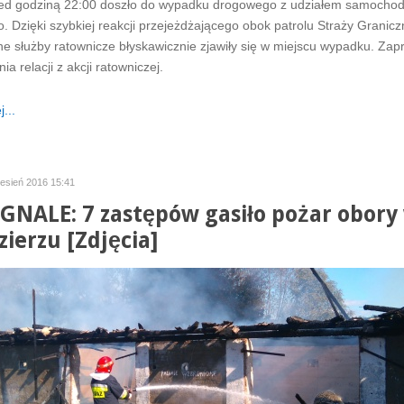
rzed godziną 22:00 doszło do wypadku drogowego z udziałem samocho
 Dzięki szybkiej reakcji przejeżdżającego obok patrolu Straży Granicz
ne służby ratownicze błyskawicznie zjawiły się w miejscu wypadku. Za
ia relacji z akcji ratowniczej.
...
zesień 2016 15:41
GNALE: 7 zastępów gasiło pożar obory
zierzu [Zdjęcia]