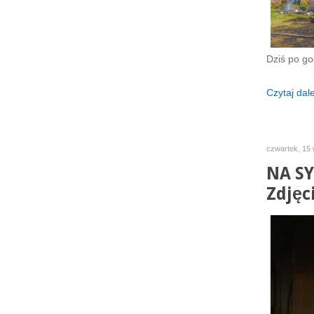
Dziś po go
Czytaj dalej
czwartek, 15 
NA SY
Zdjęc