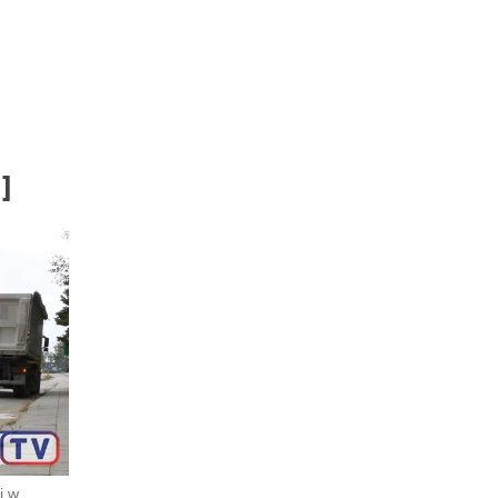
]
j w