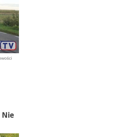
owości
 Nie