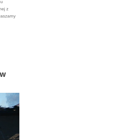
du
nej z
praszamy
 w