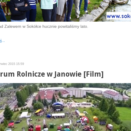
d Zalewem w Sokółce hucznie powitaliśmy lato.
...
rwiec 2015 15:59
orum Rolnicze w Janowie [Film]