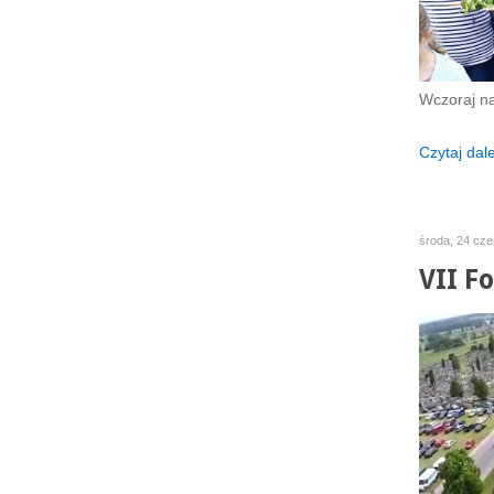
Wczoraj na
Czytaj dalej
środa, 24 cze
VII F