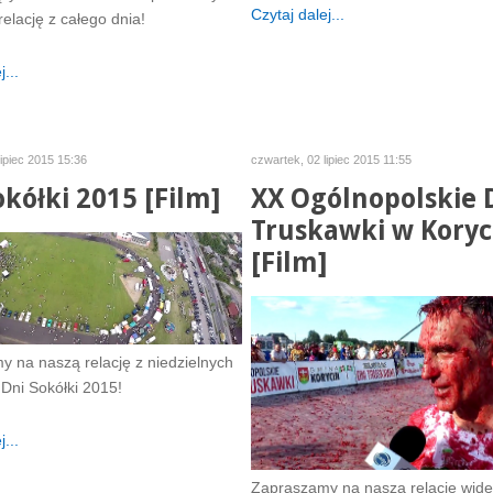
Czytaj dalej...
relację z całego dnia!
...
lipiec 2015 15:36
czwartek, 02 lipiec 2015 11:55
okółki 2015 [Film]
XX Ogólnopolskie 
Truskawki w Koryc
[Film]
 na naszą relację z niedzielnych
Dni Sokółki 2015!
...
Zapraszamy na naszą relację wide