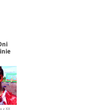
Dni
inie
o z XX