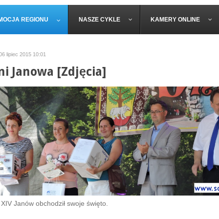
MOCJA REGIONU
NASZE CYKLE
KAMERY ONLINE
06 lipiec 2015 10:01
ni Janowa [Zdjęcia]
 XIV Janów obchodził swoje święto.