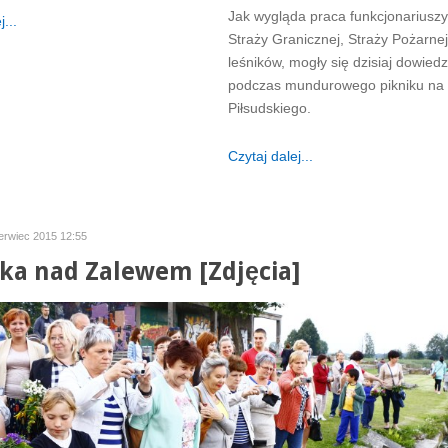
Jak wygląda praca funkcjonariuszy P
...
Straży Granicznej, Straży Pożarnej
leśników, mogły się dzisiaj dowiedz
podczas mundurowego pikniku na 
Piłsudskiego.
Czytaj dalej...
erwiec 2015 12:55
ka nad Zalewem [Zdjęcia]