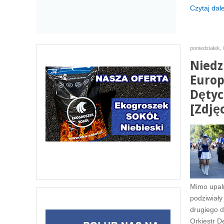
Czytaj dalej
poniedziałek, 
Niedzi
Europ
Dętyc
[Zdjęc
Mimo upal
podziwiały
drugiego d
Orkiestr 