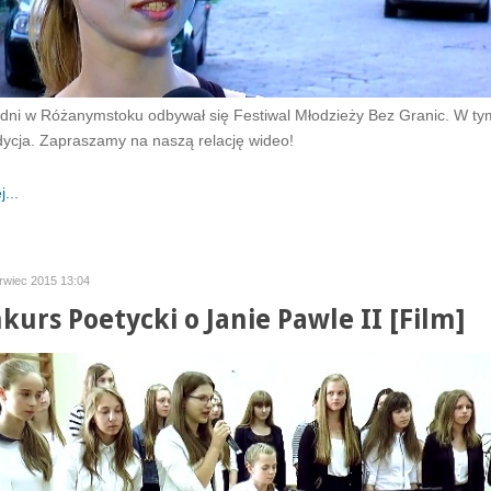
 dni w Różanymstoku odbywał się Festiwal Młodzieży Bez Granic. W ty
edycja. Zapraszamy na naszą relację wideo!
...
rwiec 2015 13:04
nkurs Poetycki o Janie Pawle II [Film]