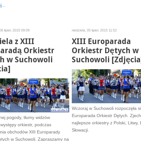
...
06 lipiec 2015 09:09
niedziela, 05 lipiec 2015 11:52
ela z XIII
XIII Europarada
aradą Orkiestr
Orkiestr Dętych w
h w Suchowoli
Suchowoli [Zdjęcia
ia]
Wczoraj w Suchowoli rozpoczęła si
Europarada Orkiestr Dętych. Zjech
nej pogody, tłumy widzów
najlepsze orkiestry z Polski, Litwy, 
 występy orkiestr, podczas
Słowacji.
nia obchodów XIII Europarady
Dętych w Suchowoli. Zapraszamy na