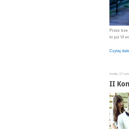
Przez trze
to już VI 
Czytaj dalej
środa, 17 cze
II Ko