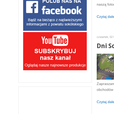
naszą foto
Czytaj dalej
czwartek, 02 
Dni S
Zapraszamy
obchodów 
Czytaj dalej