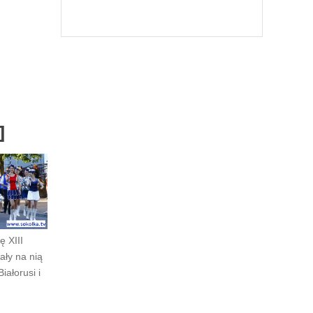
]
ę XIII
ały na nią
Białorusi i