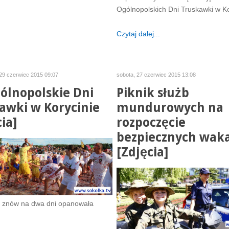
Ogólnopolskich Dni Truskawki w Ko
Czytaj dalej...
 29 czerwiec 2015 09:07
sobota, 27 czerwiec 2015 13:08
ólnopolskie Dni
Piknik służb
awki w Korycinie
mundurowych na
ia]
rozpoczęcie
bezpiecznych waka
[Zdjęcia]
 znów na dwa dni opanowała