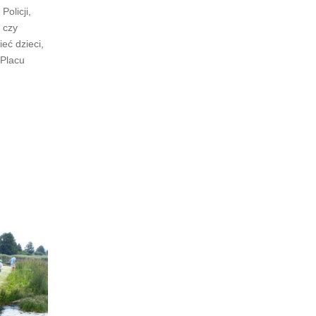
olicji,
 czy
ieć dzieci,
Placu