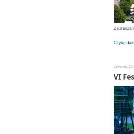
Zapraszamy
Czytaj dalej
czwartek, 18 
VI Fe