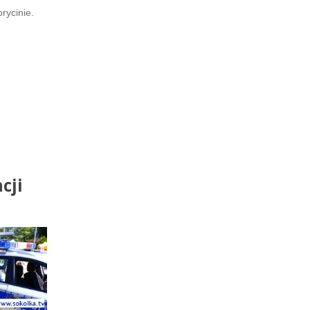
rycinie.
cji