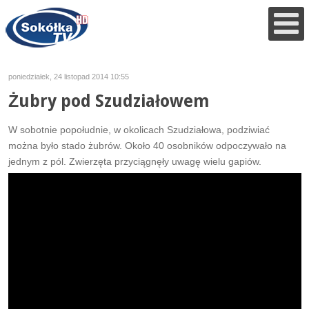
poniedziałek, 24 listopad 2014 10:55
Żubry pod Szudziałowem
W sobotnie popołudnie, w okolicach Szudziałowa, podziwiać
można było stado żubrów. Około 40 osobników odpoczywało na
jednym z pól. Zwierzęta przyciągnęły uwagę wielu gapiów.