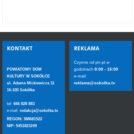
KONTAKT
REKLAMA
Czynne od pn-pt w
godzinach
8:00 - 16:00
POWIATOWY DOM
e-mail:
KULTURY W SOKÓŁCE
reklama@sokolka.tv
ul. Adama Mickiewicza 11
16-100 Sokółka
tel:
666 828 883
e-mail:
redakcja@sokolka.tv
REGON: 388681522
NIP: 5451823249