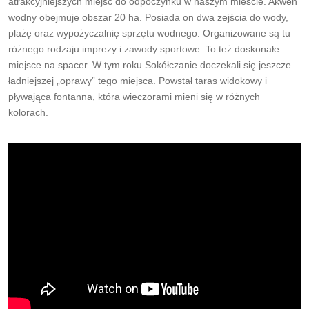
atrakcyjniejszych miejsc do odpoczynku w naszym mieście. Akwen
wodny obejmuje obszar 20 ha. Posiada on dwa zejścia do wody,
plażę oraz wypożyczalnię sprzętu wodnego. Organizowane są tu
różnego rodzaju imprezy i zawody sportowe. To też doskonałe
miejsce na spacer. W tym roku Sokółczanie doczekali się jeszcze
ładniejszej „oprawy” tego miejsca. Powstał taras widokowy i
pływająca fontanna, która wieczorami mieni się w różnych
kolorach.