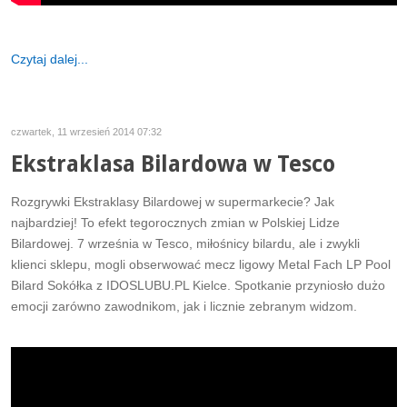
Czytaj dalej...
czwartek, 11 wrzesień 2014 07:32
Ekstraklasa Bilardowa w Tesco
Rozgrywki Ekstraklasy Bilardowej w supermarkecie? Jak
najbardziej! To efekt tegorocznych zmian w Polskiej Lidze
Bilardowej. 7 września w Tesco, miłośnicy bilardu, ale i zwykli
klienci sklepu, mogli obserwować mecz ligowy Metal Fach LP Pool
Bilard Sokółka z IDOSLUBU.PL Kielce. Spotkanie przyniosło dużo
emocji zarówno zawodnikom, jak i licznie zebranym widzom.