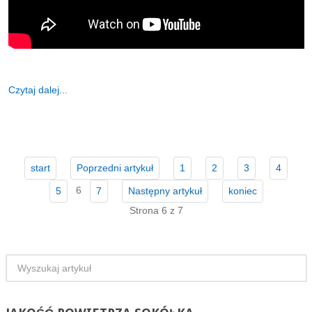
Czytaj dalej...
start
Poprzedni artykuł
1
2
3
4
6
5
7
Następny artykuł
koniec
Strona 6 z 7