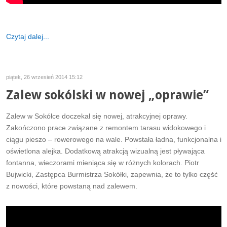
Czytaj dalej...
piątek, 26 wrzesień 2014 15:12
Zalew sokólski w nowej „oprawie”
Zalew w Sokółce doczekał się nowej, atrakcyjnej oprawy.
Zakończono prace związane z remontem tarasu widokowego i
ciągu pieszo – rowerowego na wale. Powstała ładna, funkcjonalna i
oświetlona alejka. Dodatkową atrakcją wizualną jest pływająca
fontanna, wieczorami mieniąca się w różnych kolorach. Piotr
Bujwicki, Zastępca Burmistrza Sokółki, zapewnia, że to tylko część
z nowości, które powstaną nad zalewem.