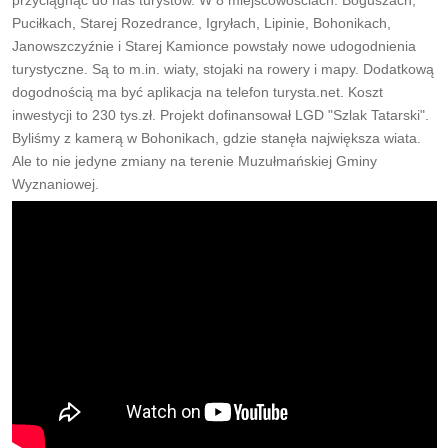
przyciągnąć do nas turystów. W 8 miejscowościach: Boguszach,
Puciłkach, Starej Rozedrance, Igryłach, Lipinie, Bohonikach,
Janowszczyźnie i Starej Kamionce powstały nowe udogodnienia
turystyczne. Są to m.in. wiaty, stojaki na rowery i mapy. Dodatkową
dogodnością ma być aplikacja na telefon turysta.net. Koszt
inwestycji to 230 tys.zł. Projekt dofinansował LGD "Szlak Tatarski".
Byliśmy z kamerą w Bohonikach, gdzie stanęła największa wiata.
Ale to nie jedyne zmiany na terenie Muzułmańskiej Gminy
Wyznaniowej.