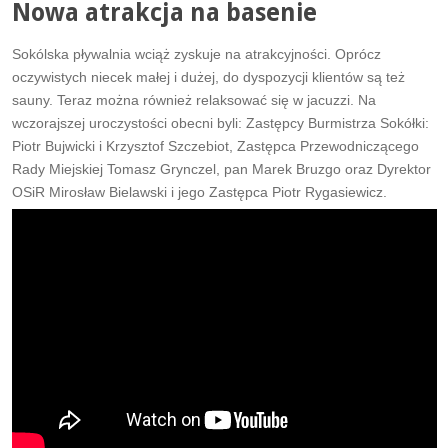
Nowa atrakcja na basenie
Sokólska pływalnia wciąż zyskuje na atrakcyjności. Oprócz
oczywistych niecek małej i dużej, do dyspozycji klientów są też
sauny. Teraz można również relaksować się w jacuzzi. Na
wczorajszej uroczystości obecni byli: Zastępcy Burmistrza Sokółki:
Piotr Bujwicki i Krzysztof Szczebiot, Zastępca Przewodniczącego
Rady Miejskiej Tomasz Grynczel, pan Marek Bruzgo oraz Dyrektor
OSiR Mirosław Bielawski i jego Zastępca Piotr Rygasiewicz.