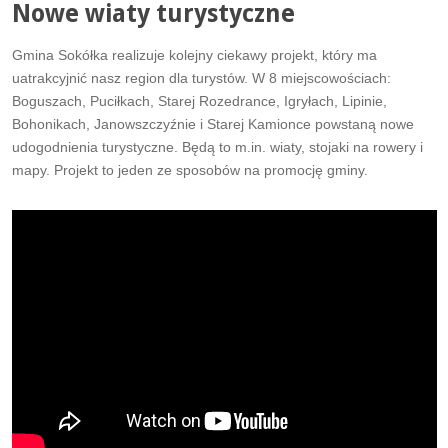
Nowe wiaty turystyczne
Gmina Sokółka realizuje kolejny ciekawy projekt, który ma
uatrakcyjnić nasz region dla turystów. W 8 miejscowościach:
Boguszach, Puciłkach, Starej Rozedrance, Igryłach, Lipinie,
Bohonikach, Janowszczyźnie i Starej Kamionce powstaną nowe
udogodnienia turystyczne. Będą to m.in. wiaty, stojaki na rowery i
mapy. Projekt to jeden ze sposobów na promocję gminy.