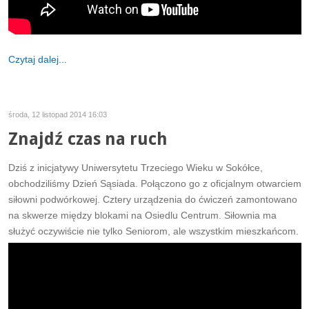
Czytaj dalej...
środa, 12 listopad 2014 16:03
Znajdź czas na ruch
Dziś z inicjatywy Uniwersytetu Trzeciego Wieku w Sokółce,
obchodziliśmy Dzień Sąsiada. Połączono go z oficjalnym otwarciem
siłowni podwórkowej. Cztery urządzenia do ćwiczeń zamontowano
na skwerze między blokami na Osiedlu Centrum. Siłownia ma
służyć oczywiście nie tylko Seniorom, ale wszystkim mieszkańcom.