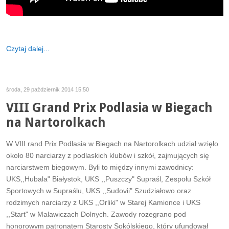
Czytaj dalej...
środa, 29 październik 2014 15:50
VIII Grand Prix Podlasia w Biegach
na Nartorolkach
W VIII rand Prix Podlasia w Biegach na Nartorolkach udział wzięło
około 80 narciarzy z podlaskich klubów i szkół, zajmujących się
narciarstwem biegowym. Byli to między innymi zawodnicy:
UKS,,Hubala" Białystok, UKS ,,Puszczy" Supraśl, Zespołu Szkół
Sportowych w Supraślu, UKS ,,Sudovii" Szudziałowo oraz
rodzimych narciarzy z UKS ,,Orliki" w Starej Kamionce i UKS
,,Start" w Malawiczach Dolnych. Zawody rozegrano pod
honorowym patronatem Starosty Sokólskiego, który ufundował