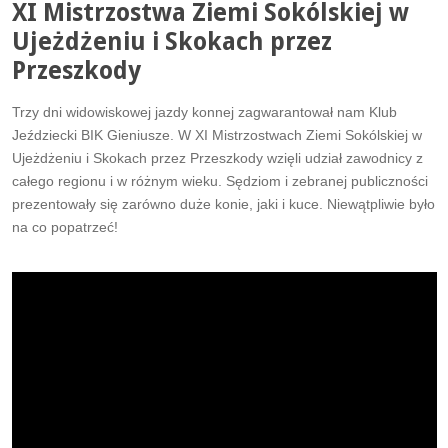
XI Mistrzostwa Ziemi Sokólskiej w
Ujeżdżeniu i Skokach przez
Przeszkody
Trzy dni widowiskowej jazdy konnej zagwarantował nam Klub
Jeździecki BIK Gieniusze. W XI Mistrzostwach Ziemi Sokólskiej w
Ujeżdżeniu i Skokach przez Przeszkody wzięli udział zawodnicy z
całego regionu i w różnym wieku. Sędziom i zebranej publiczności
prezentowały się zarówno duże konie, jaki i kuce. Niewątpliwie było
na co popatrzeć!