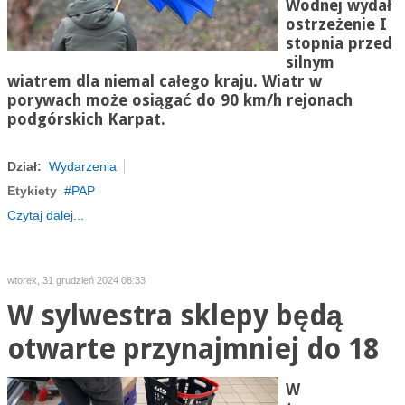
Wodnej wydał
ostrzeżenie I
stopnia przed
silnym
wiatrem dla niemal całego kraju. Wiatr w
porywach może osiągać do 90 km/h rejonach
podgórskich Karpat.
Dział:
Wydarzenia
Etykiety
PAP
Czytaj dalej...
wtorek, 31 grudzień 2024 08:33
W sylwestra sklepy będą
otwarte przynajmniej do 18
W