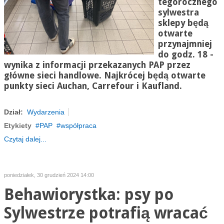
tegorocznego
sylwestra
sklepy będą
otwarte
przynajmniej
do godz. 18 -
wynika z informacji przekazanych PAP przez
główne sieci handlowe. Najkrócej będą otwarte
punkty sieci Auchan, Carrefour i Kaufland.
Dział:
Wydarzenia
Etykiety
PAP
współpraca
Czytaj dalej...
poniedziałek, 30 grudzień 2024 14:00
Behawiorystka: psy po
Sylwestrze potrafią wracać