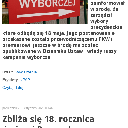
poinformował
w środę, że
zarządził
wybory
prezydenckie,
które odbędą się 18 maja. Jego postanowienie
przekazane zostało przewodniczącemu PKW i
premierowi, jeszcze w środę ma zostać
opublikowane w Dzienniku Ustaw i wtedy ruszy
kampania wyborcza.
Dział:
Wydarzenia
Etykiety
PAP
Czytaj dalej...
poniedziałek, 13 styczeń 2025 09:46
Zbliża się 18. rocznica