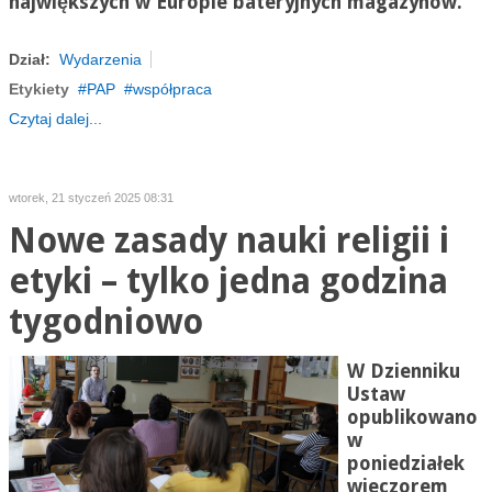
największych w Europie bateryjnych magazynów.
Dział:
Wydarzenia
Etykiety
PAP
współpraca
Czytaj dalej...
wtorek, 21 styczeń 2025 08:31
Nowe zasady nauki religii i
etyki – tylko jedna godzina
tygodniowo
W Dzienniku
Ustaw
opublikowano
w
poniedziałek
wieczorem