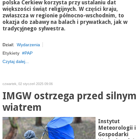
polska Cerkiew korzysta przy ustalaniu dat
większości świąt religijnych. W części kraju,
zwłaszcza w regionie północno-wschodnim, to
okazja do zabawy na balach i prywatkach, jak w
tradycyjnego sylwestra.
Dział:
Wydarzenia
Etykiety
PAP
Czytaj dalej...
czwartek, 02 styczeń 2025 09:06
IMGW ostrzega przed silnym
wiatrem
Instytut
Meteorologii i
Gospodarki