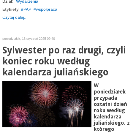
Dział:
Wydarzenia
Etykiety
PAP
współpraca
Czytaj dalej...
poniedziałek, 13 styczeń 2025 09:40
Sylwester po raz drugi, czyli
koniec roku według
kalendarza juliańskiego
W
poniedziałek
przypada
ostatni dzień
roku według
kalendarza
juliańskiego, z
którego