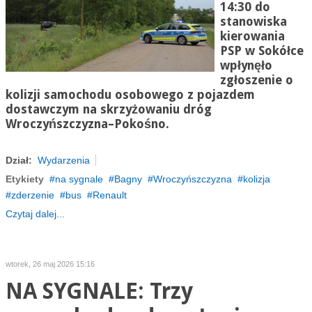
14:30 do
stanowiska
kierowania
PSP w Sokółce
wpłynęło
zgłoszenie o
kolizji samochodu osobowego z pojazdem
dostawczym na skrzyżowaniu dróg
Wroczyńszczyzna–Pokośno.
Dział:
Wydarzenia
Etykiety
na sygnale
Bagny
Wroczyńszczyzna
kolizja
zderzenie
bus
Renault
Czytaj dalej...
wtorek, 26 maj 2026 15:16
NA SYGNALE: Trzy