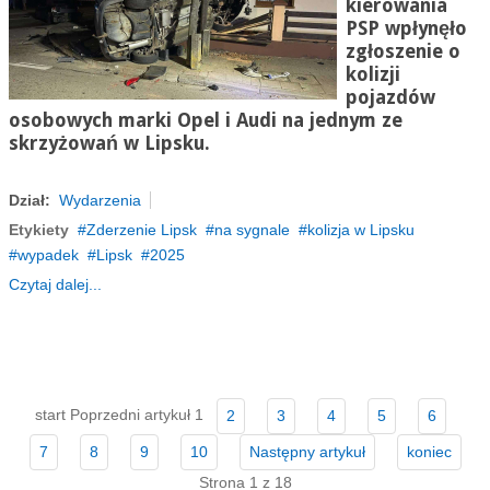
kierowania
PSP wpłynęło
zgłoszenie o
kolizji
pojazdów
osobowych marki Opel i Audi na jednym ze
skrzyżowań w Lipsku.
Dział:
Wydarzenia
Etykiety
Zderzenie Lipsk
na sygnale
kolizja w Lipsku
wypadek
Lipsk
2025
Czytaj dalej...
start
Poprzedni artykuł
1
2
3
4
5
6
7
8
9
10
Następny artykuł
koniec
Strona 1 z 18