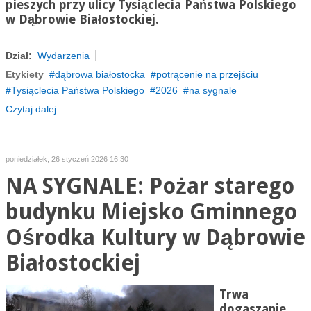
pieszych przy ulicy Tysiąclecia Państwa Polskiego
w Dąbrowie Białostockiej.
Dział:
Wydarzenia
Etykiety
dąbrowa białostocka
potrącenie na przejściu
Tysiąclecia Państwa Polskiego
2026
na sygnale
Czytaj dalej...
poniedziałek, 26 styczeń 2026 16:30
NA SYGNALE: Pożar starego
budynku Miejsko Gminnego
Ośrodka Kultury w Dąbrowie
Białostockiej
Trwa
dogaszanie