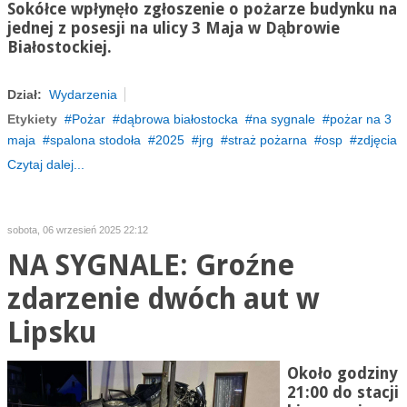
Sokółce wpłynęło zgłoszenie o pożarze budynku na
jednej z posesji na ulicy 3 Maja w Dąbrowie
Białostockiej.
Dział:
Wydarzenia
Etykiety
Pożar
dąbrowa białostocka
na sygnale
pożar na 3
maja
spalona stodoła
2025
jrg
straż pożarna
osp
zdjęcia
Czytaj dalej...
sobota, 06 wrzesień 2025 22:12
NA SYGNALE: Groźne
zdarzenie dwóch aut w
Lipsku
Około godziny
21:00 do stacji