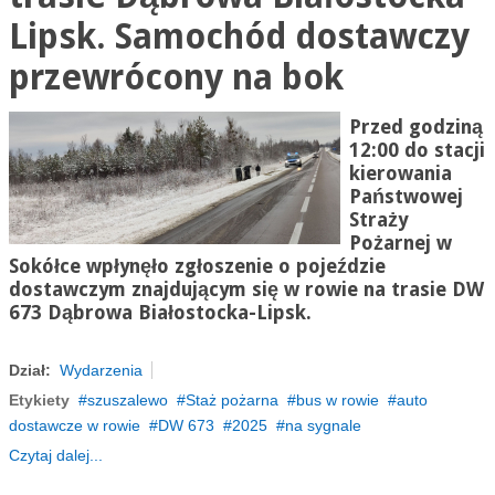
Lipsk. Samochód dostawczy
przewrócony na bok
Przed godziną
12:00 do stacji
kierowania
Państwowej
Straży
Pożarnej w
Sokółce wpłynęło zgłoszenie o pojeździe
dostawczym znajdującym się w rowie na trasie DW
673 Dąbrowa Białostocka-Lipsk.
Dział:
Wydarzenia
Etykiety
szuszalewo
Staż pożarna
bus w rowie
auto
dostawcze w rowie
DW 673
2025
na sygnale
Czytaj dalej...