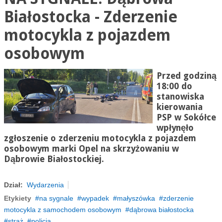
Białostocka - Zderzenie
motocykla z pojazdem
osobowym
Przed godziną
18:00 do
stanowiska
kierowania
PSP w Sokółce
wpłynęło
zgłoszenie o zderzeniu motocykla z pojazdem
osobowym marki Opel na skrzyżowaniu w
Dąbrowie Białostockiej.
Dział:
Wydarzenia
Etykiety
na sygnale
wypadek
małyszówka
zderzenie
motocykla z samochodem osobowym
dąbrowa białostocka
straż
policja