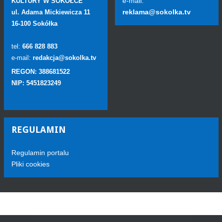
e-mail:
KULTURY W SOKÓŁCE
reklama@sokolka.tv
ul. Adama Mickiewicza 11
16-100 Sokółka
tel:
666 828 883
e-mail:
redakcja@sokolka.tv
REGON: 388681522
NIP: 5451823249
REGULAMIN
Regulamin portalu
Pliki cookies