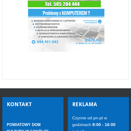
KONTAKT
REKLAMA
Czynne od pn-pt w
godzinach
8:00 - 16:00
POWIATOWY DOM