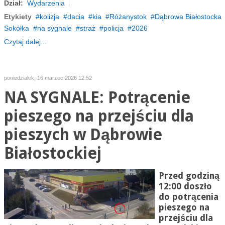
Dział:
Wydarzenia
Etykiety
kolizja
dacia
kia
Różanystok
Dąbrowa Białostocka
Sokółka
na sygnale
straż
policja
2026
Czytaj dalej...
poniedziałek, 16 marzec 2026 12:52
NA SYGNALE: Potrącenie
pieszego na przejściu dla
pieszych w Dąbrowie
Białostockiej
Przed godziną
12:00 doszło
do potrącenia
pieszego na
przejściu dla