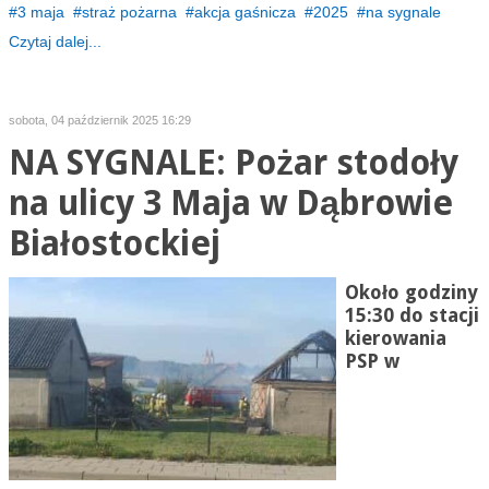
3 maja
straż pożarna
akcja gaśnicza
2025
na sygnale
Czytaj dalej...
sobota, 04 październik 2025 16:29
NA SYGNALE: Pożar stodoły
na ulicy 3 Maja w Dąbrowie
Białostockiej
Około godziny
15:30 do stacji
kierowania
PSP w