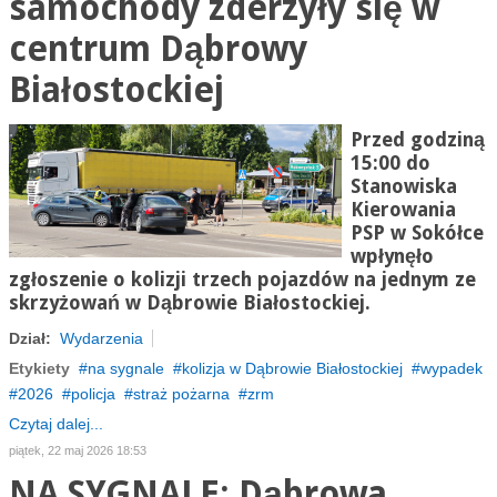
samochody zderzyły się w
centrum Dąbrowy
Białostockiej
Przed godziną
15:00 do
Stanowiska
Kierowania
PSP w Sokółce
wpłynęło
zgłoszenie o kolizji trzech pojazdów na jednym ze
skrzyżowań w Dąbrowie Białostockiej.
Dział:
Wydarzenia
Etykiety
na sygnale
kolizja w Dąbrowie Białostockiej
wypadek
2026
policja
straż pożarna
zrm
Czytaj dalej...
piątek, 22 maj 2026 18:53
NA SYGNALE: Dąbrowa