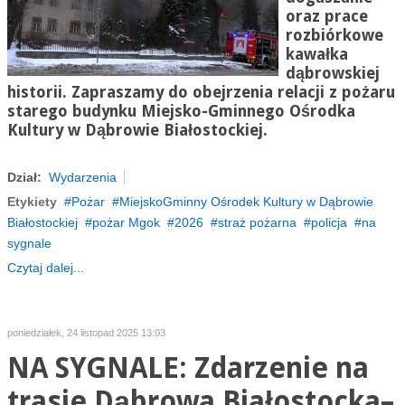
oraz prace
rozbiórkowe
kawałka
dąbrowskiej
historii. Zapraszamy do obejrzenia relacji z pożaru
starego budynku Miejsko-Gminnego Ośrodka
Kultury w Dąbrowie Białostockiej.
Dział:
Wydarzenia
Etykiety
Pożar
MiejskoGminny Ośrodek Kultury w Dąbrowie
Białostockiej
pożar Mgok
2026
straż pożarna
policja
na
sygnale
Czytaj dalej...
poniedziałek, 24 listopad 2025 13:03
NA SYGNALE: Zdarzenie na
trasie Dąbrowa Białostocka–