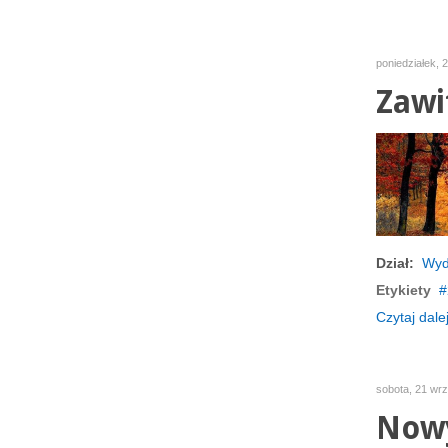
poniedziałek, 
Zawi
Dział:
Wyd
Etykiety
Czytaj dalej
sobota, 21 wr
Nowy