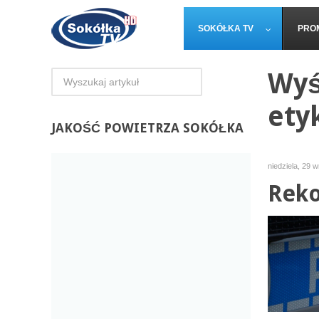
SOKÓŁKA TV
PRO
Wyś
ety
JAKOŚĆ
POWIETRZA SOKÓŁKA
niedziela, 29 
Reko