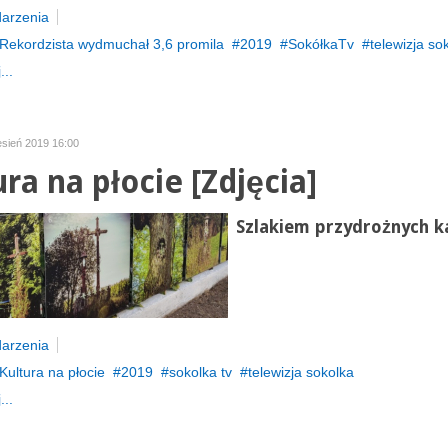
arzenia
Rekordzista wydmuchał 3,6 promila
2019
SokółkaTv
telewizja so
...
esień 2019 16:00
ra na płocie [Zdjęcia]
Szlakiem przydrożnych ka
arzenia
Kultura na płocie
2019
sokolka tv
telewizja sokolka
...