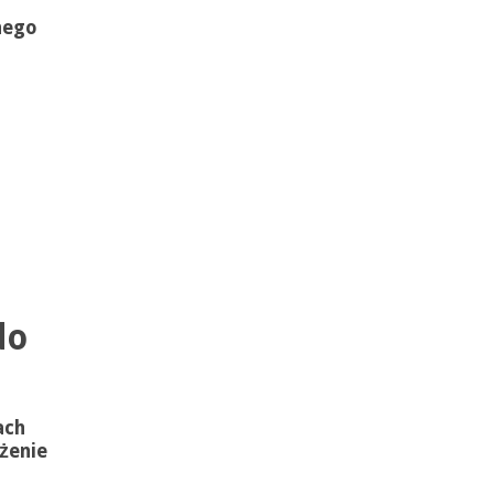
nego
do
ach
żenie