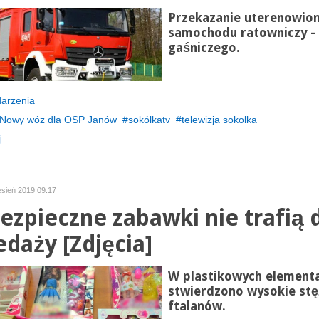
Przekazanie uterenowio
samochodu ratowniczy -
gaśniczego.
arzenia
Nowy wóz dla OSP Janów
sokólkatv
telewizja sokolka
...
esień 2019 09:17
ezpieczne zabawki nie trafią 
edaży [Zdjęcia]
W plastikowych element
stwierdzono wysokie stę
ftalanów.