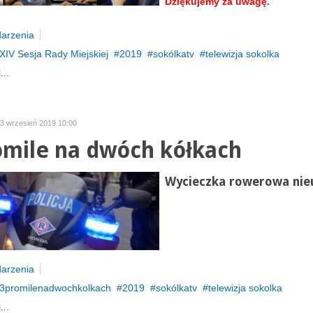
Dziękujemy za uwagę.
arzenia
XIV Sesja Rady Miejskiej
2019
sokólkatv
telewizja sokolka
...
23 wrzesień 2019 10:00
omile na dwóch kółkach
Wycieczka rowerowa nie
arzenia
3promilenadwochkolkach
2019
sokólkatv
telewizja sokolka
...