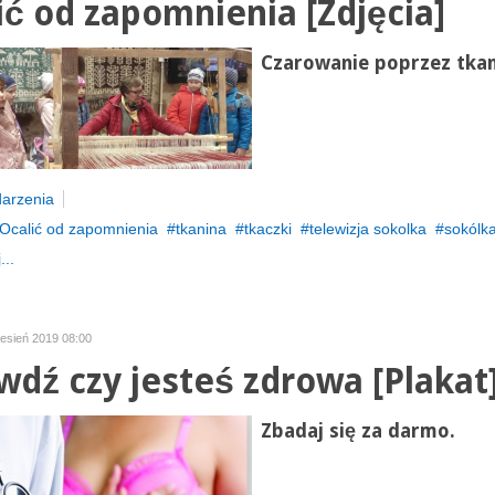
ić od zapomnienia [Zdjęcia]
Czarowanie poprzez tkan
arzenia
Ocalić od zapomnienia
tkanina
tkaczki
telewizja sokolka
sokólka
...
zesień 2019 08:00
wdź czy jesteś zdrowa [Plakat
Zbadaj się za darmo.