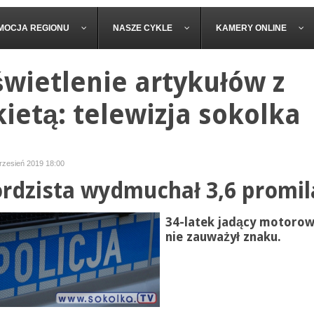
MOCJA REGIONU
NASZE CYKLE
KAMERY ONLINE
wietlenie artykułów z
kietą: telewizja sokolka
wrzesień 2019 18:00
rdzista wydmuchał 3,6 promil
34-latek jadący motoro
nie zauważył znaku.