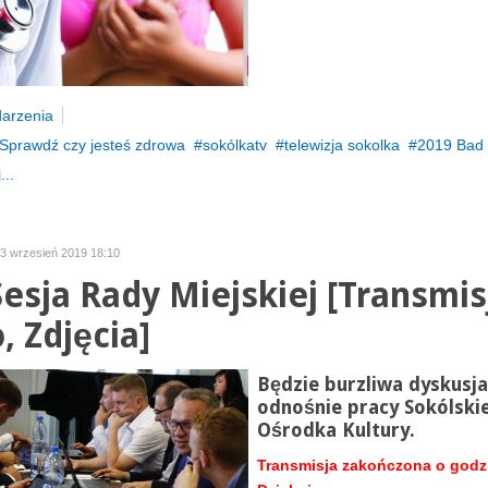
arzenia
Sprawdź czy jesteś zdrowa
sokólkatv
telewizja sokolka
2019 Bad 
...
23 wrzesień 2019 18:10
Sesja Rady Miejskiej [Transmis
, Zdjęcia]
Będzie burzliwa dyskusja
odnośnie pracy Sokólski
Ośrodka Kultury.
Transmisja zakończona o godzi