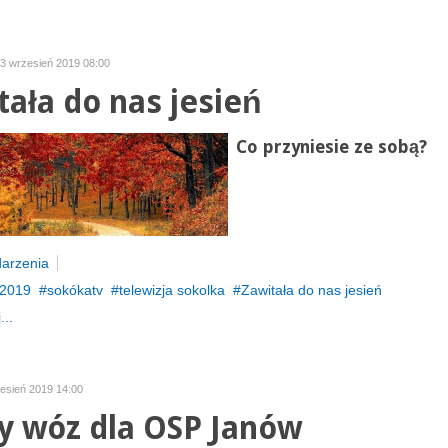
23 wrzesień 2019 08:00
tała do nas jesień
Co przyniesie ze sobą?
arzenia
2019
sokókatv
telewizja sokolka
Zawitała do nas jesień
...
zesień 2019 14:00
 wóz dla OSP Janów