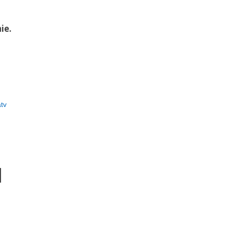
ie.
tv
]