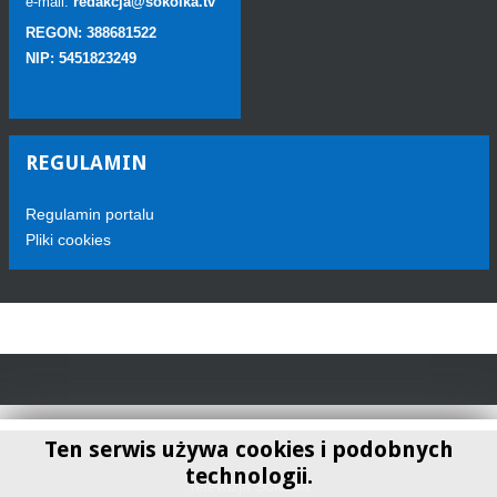
e-mail:
redakcja@sokolka.tv
REGON: 388681522
NIP: 5451823249
REGULAMIN
Regulamin portalu
Pliki cookies
Ten serwis używa cookies i podobnych
technologii.
Telewizja Sokółka