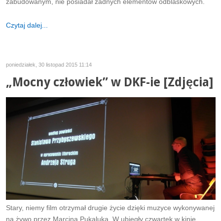
zabudowanym, nie posiadał żadnych elementów odblaskowych.
Czytaj dalej...
poniedziałek, 30 listopad 2015 11:14
„Mocny człowiek” w DKF-ie [Zdjęcia]
Stary, niemy film otrzymał drugie życie dzięki muzyce wykonywanej
na żywo przez Marcina Pukaluka. W ubiegły czwartek w kinie