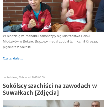
W niedzielę w Poznaniu zakończyły się Mistrzostwa Polski
Młodzików w Boksie. Brązowy medal zdobył tam Kamil Kirpsza,
pięściarz z Sokółki.
Czytaj dalej...
poniedziałek, 30 listopad 2015 08:59
Sokólscy szachiści na zawodach w
Suwałkach [Zdjęcia]