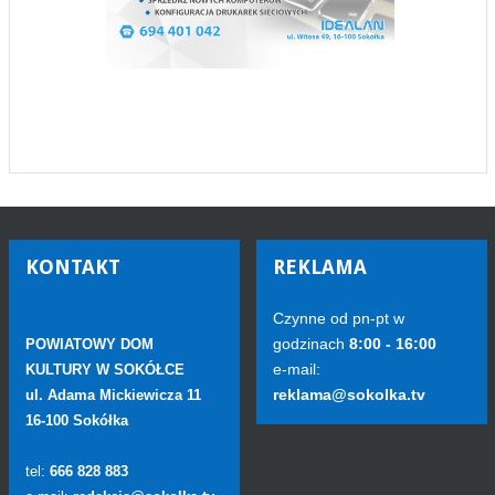
KONTAKT
REKLAMA
Czynne od pn-pt w
godzinach
8:00 - 16:00
POWIATOWY DOM
e-mail:
KULTURY W SOKÓŁCE
reklama@sokolka.tv
ul. Adama Mickiewicza 11
16-100 Sokółka
tel:
666 828 883