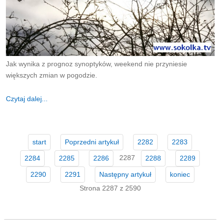
Jak wynika z prognoz synoptyków, weekend nie przyniesie
większych zmian w pogodzie.
Czytaj dalej...
start
Poprzedni artykuł
2282
2283
2287
2284
2285
2286
2288
2289
2290
2291
Następny artykuł
koniec
Strona 2287 z 2590