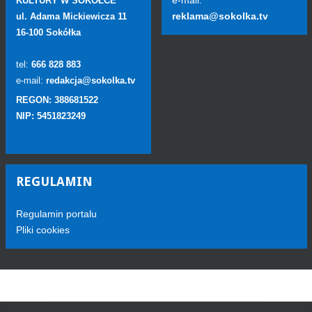
e-mail:
KULTURY W SOKÓŁCE
reklama@sokolka.tv
ul. Adama Mickiewicza 11
16-100 Sokółka
tel:
666 828 883
e-mail:
redakcja@sokolka.tv
REGON: 388681522
NIP: 5451823249
REGULAMIN
Regulamin portalu
Pliki cookies