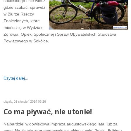
sokólskiego i nie wiesz
gdzie szukać, sprawdź
w Biurze Rzeczy
Znalezionych, które
mieści się w Wydziale
Zdrowia, Opieki Społecznej i Spraw Obywatelskich Starostwa
Powiatowego w Sokółce.
Czytaj dalej...
piątek, 01 sierpień 2014 06:26
Co ma pływać, nie utonie!
Najbardziej widowiskowa impreza augustowskiego lata, już za
nami. Na Netcie zaprezentowały się ekipy z całej Polski. Byliśmy