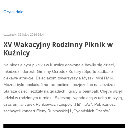
Czytaj dalej...
czwartek, 31 lipiec 2014 15:44
XV Wakacyjny Rodzinny Piknik w
Kuźnicy
Na niedzielnym pikniku w Kuźnicy doskonale bawiły się dzieci,
młodzież i dorośli. Gminny Ośrodek Kultury i Sportu zadbał o
ciekawe atrakcje. Dzieciakom towarzyszyła Myszki Mini i Miki.
Można było poskakać na trampolinie i pozjeżdżać na zjeżdżalni.
Starsze dzieci jeździły na quadach i grały w paintball. Chętni wzięli
udział w rodzinnym turnieju. Skoczną i wpadającą w ucho muzyką,
czas umilał Jarek Rynkiewicz i zespoły „Hit” i „As”. Publiczność
zachwycił koncert Eleny Rutkowskiej i „Cygańskich Czarów”.