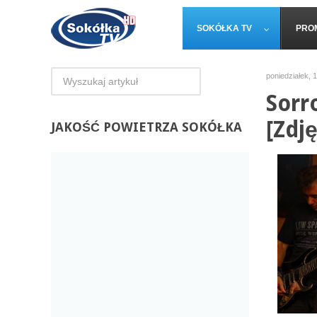
SOKÓŁKA TV
PRO
poniedziałek, 
Sorr
[Zdję
JAKOŚĆ
POWIETRZA SOKÓŁKA