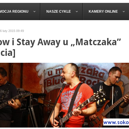
MOCJA REGIONU
NASZE CYKLE
KAMERY ONLINE
16 luty 2015 09:49
ow i Stay Away u „Matczaka”
cia]