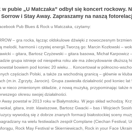
 w pubie „U Matczaka” odbył się koncert rockowy. N
 Sorrow i Stay Away. Zapraszamy na naszą fotorelac
 facebook Pub Blues & Rock u Matczaka, czytamy:
ROW – gra rocka, łącząc oldskulowe dźwięki z nowoczesnym brzmien
ą melodii, harmonii i czystej energii.Tworzą go: Marcin Kozłowski – wokal
awicki – gitara, Bartosz Czyżewski – gitara basowa, Michał Karpowicz –
adzie grupa istnieje od niespełna roku ale ma zdecydowanie dłuższą hi
wstał bowiem pod koniec 20 wieku… Koncertował w północno-wsch
innych częściach Polski, a także za wschodnią granicą – głównie w kluba
ach (m.in. Zgrzyty, Jarocin). Grupa zawiesiła działalność pod koniec lat 
a w nieco zmienionym składzie, z nową muzyką, przypominając także n
erwszego okresu swojej działalności.
y Away powstał w 2013 roku w Białymstoku. W jego skład wchodzą: Krz
wokal, gitara, instr. klawiszowe, Bartosz Gwacki – bas i Wojciech Sosiń
Muzycy wywodzą się z dobrze znanych formacji białostockiej sceny muz
 nagradzany na wielu festiwalach zespół Complane (Ciechan Festival, 
Morągu, Rock May Festival w Skierniewicach, Rock in your Face Ukrain