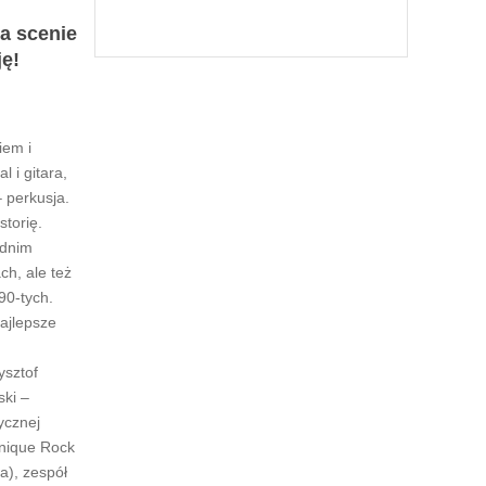
a scenie
ję!
iem i
 i gitara,
 perkusja.
storię.
odnim
ch, ale też
90-tych.
ajlepsze
ysztof
ski –
ycznej
Unique Rock
a), zespół