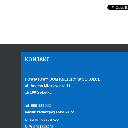
KONTAKT
POWIATOWY DOM KULTURY W SOKÓŁCE
ul. Adama Mickiewicza 11
16-100 Sokółka
tel:
666 828 883
e-mail:
redakcja@sokolka.tv
REGON: 388681522
NIP: 5451823249