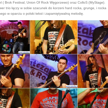
l ( Brok Festival, Union Of Rock Węgorzewo) oraz ColloS (MyStage).
r trio łączy w sobie szacunek do korzeni hard rocka, grunge, i rocka
go w oparciu o polski tekst i zapamiętywalną melodię.