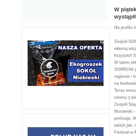
W piątek
wystąpił
Na profilu
Zespół SOR
własną wizj
Krzysztof S
W takim skł
SORROW po
regionie i 
na festiwal
Teraz wrac
utwory z pi
Zespół Sta
Murawski - 
perkusja. 
takich jak:
Festival w 