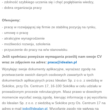
- zdolność szybkiego uczenia się i chęć pogłębiania wiedzy,
- dobra organizacja pracy
Oferujemy:
- pracę w rozwijającej się firmie ze stabilną pozycją na rynku,
- umowę o pracę
- atrakcyjne wynagrodzenie
- możliwości rozwoju, szkolenia
- przyuczenie do pracy na w/w stanowisku.
Jeśli spełniasz powyższe wymagania prześlij nam swoje CV
wraz ze zdjęciem na adres:
praca@idealan.pl
Wysyłając swoje dokumenty aplikacyjne, wyrażasz zgodę na
przetwarzanie swoich danych osobowych zawartych w tych
dokumentach aplikacyjnych przez Idealan Sp. z o.o. z siedzibą w
Sokółce, przy Os. Centrum 17, 16-100 Sokółka w celu udziału w
prowadzonym procesie rekrutacyjnym. Masz prawo w dowolnym
momencie wycofać swoją zgodę, kierując informację o jej wycofaniu
do Idealan Sp. z o.o. z siedzibą w Sokółce przy Os. Centrum 17 na
adres e-mail
iodo@idealan.pl
. Wycofanie zgody nie wpływa na