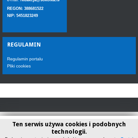
REGON: 388681522
NIP: 5451823249
REGULAMIN
Regulamin portalu
Pliki cookies
Ten serwis używa cookies i podobnych
technologii.
Telewizja Sokółka