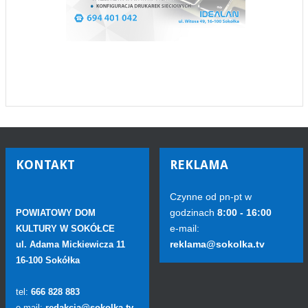
KONTAKT
REKLAMA
Czynne od pn-pt w
godzinach
8:00 - 16:00
POWIATOWY DOM
e-mail:
KULTURY W SOKÓŁCE
reklama@sokolka.tv
ul. Adama Mickiewicza 11
16-100 Sokółka
tel:
666 828 883
e-mail:
redakcja@sokolka.tv