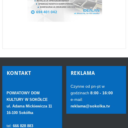
KONTAKT
REKLAMA
Czynne od pn-pt w
godzinach
8:00 - 16:00
POWIATOWY DOM
e-mail:
KULTURY W SOKÓŁCE
reklama@sokolka.tv
ul. Adama Mickiewicza 11
16-100 Sokółka
tel:
666 828 883