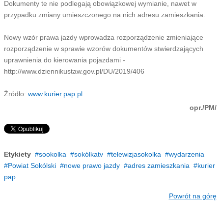
Dokumenty te nie podlegają obowiązkowej wymianie, nawet w
przypadku zmiany umieszczonego na nich adresu zamieszkania.
Nowy wzór prawa jazdy wprowadza rozporządzenie zmieniające
rozporządzenie w sprawie wzorów dokumentów stwierdzających
uprawnienia do kierowania pojazdami -
http://www.dziennikustaw.gov.pl/DU/2019/406
Źródło:
www.kurier.pap.pl
opr./PM/
Etykiety
sookolka
sokólkatv
telewizjasokolka
wydarzenia
Powiat Sokólski
nowe prawo jazdy
adres zamieszkania
kurier
pap
Powrót na górę