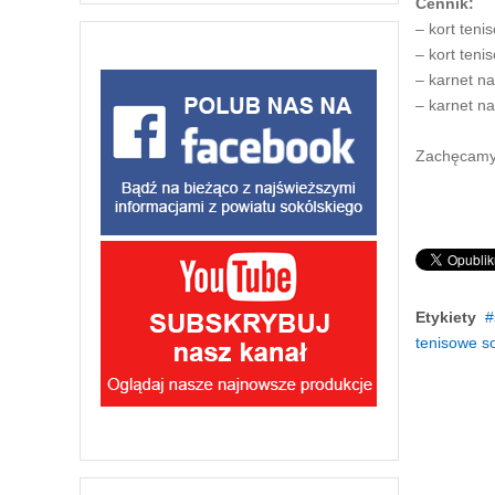
Cennik:
– kort teni
– kort teni
– karnet na
– karnet na
Zachęcam
Etykiety
tenisowe s