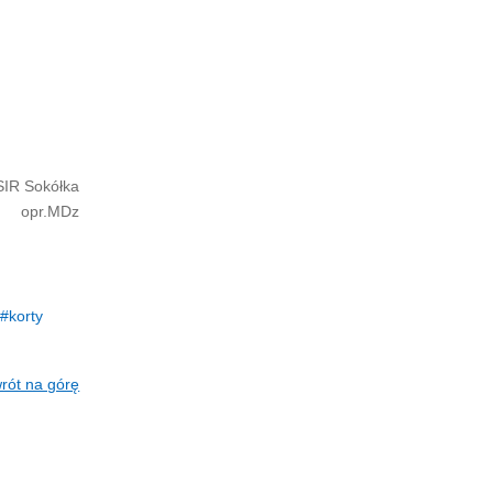
SIR Sokółka
opr.MDz
korty
rót na górę