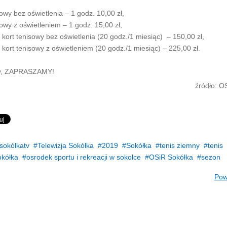
sowy bez oświetlenia – 1 godz. 10,00 zł,
sowy z oświetleniem – 1 godz. 15,00 zł,
 kort tenisowy bez oświetlenia (20 godz./1 miesiąc) – 150,00 zł,
 kort tenisowy z oświetleniem (20 godz./1 miesiąc) – 225,00 zł.
y, ZAPRASZAMY!
źródło: O
sokólkatv
Telewizja Sokółka
2019
Sokółka
tenis ziemny
tenis
okółka
osrodek sportu i rekreacji w sokolce
OSiR Sokółka
sezon
Pow