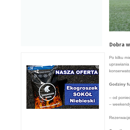
Dobra w
Po kilku m
uprawiania
konserwator
Godziny f
– od ponied
– weekendy
Rezerwacje