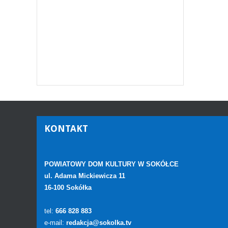
KONTAKT
POWIATOWY DOM KULTURY W SOKÓŁCE
ul. Adama Mickiewicza 11
16-100 Sokółka
tel:
666 828 883
e-mail:
redakcja@sokolka.tv