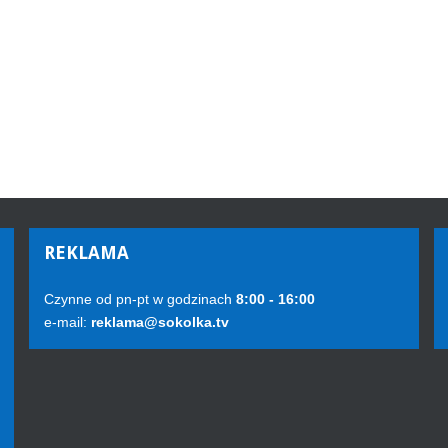
REKLAMA
Czynne od pn-pt w godzinach
8:00 - 16:00
e-mail:
reklama@sokolka.tv