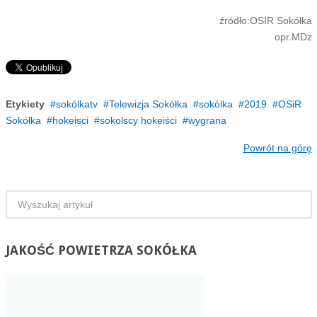
źródło
:
OSIR
Sokółka
opr.
MDz
Etykiety
sokólkatv
Telewizja Sokółka
sokólka
2019
OSiR
Sokółka
hokeisci
sokolscy hokeiści
wygrana
Powrót na górę
JAKOŚĆ
POWIETRZA SOKÓŁKA