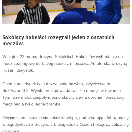
Sokólscy hokeiści rozegrali jeden z ostatnich
meczów.
W piątek 22 marca drużyna Sokólskich Hokeistów wybrała się na
mecz sparingowy do Białegostoku z miejscową Amatorską Drużyną
Husarii Białystok.
Ostatni pojedynek tych drużyn zakończył się zwycięstwem
Sokółczan 3:2. Wynik ten zapowiadał wielkie emocje w rewanżu.
Tym razem oba zespoły mocno skupiły się na obronie i przez cały
mecz padła tylko jedna bramka.
Zwycięzcami okazała się sokólska ekipa, podtrzymując dobrą passę
w pojedynkach z drużyną z Białegostoku. Sezon hokejowy zbliża się
do końca.