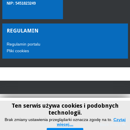
NIP: 5451823249
REGULAMIN
Regulamin portalu
Pliki cookies
Ten serwis używa cookies i podobnych
technologii.
Telewizja Sokółka
Brak zmiany ustawienia przeglądarki oznacza zgodę na to.
Czytaj
więcej…
Back to top