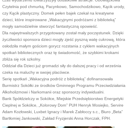
czas wydarzeniu towarzyszyły dodatkowe atrakcje. Obowiązkowa
Czytelnia pod chmurką,
Pacynkowo
,
Samochodzikowo
, Kącik urody,
czy Kącik plastyczny. Domek pełen bajek czekał na kreatywne
dzieci, które inspirowane „Wakacyjnymi podróżami z biblioteką”
mogły samodzielnie stworzyć fantastyczną opowieść.
Dla najwytrwalszych przygotowany został mały poczęstunek. Dzięki
życzliwości sponsora dzieci mogły zjeść pyszną watę cukrową, która
osłodziła małym gościom gorycz rozstania z cyklem wakacyjnych
spotkań bibliotecznych oraz tę świadomość, że szybkimi krokami
zbliża się rok szkolny.
Oddział dla Dzieci już gromadzi siły do dalszej pracy i od września
czeka na maluchy w swojej placówce.
Serię spotkań „Wakacyjna podróż z biblioteką” dofinansowała
Burmistrz Sokółki ze środków Gminnego Programu Przeciwdziałania
Alkoholizmowi i Narkomanii oraz sponsorzy indywidualni.
Bank Spółdzielczy w Sokółce, Miejskie Przedsiębiorstwo Energetyki
Cieplnej w Sokółce, „Kolorowy Dom” PUH Henryk
Mosiejko
,
Servire
Adam Kozłowski,
Luxbet
Ignacy i Marek Zabłoccy s.c., Biuro „Beta”
Bartłomiej Jankowski, Zakład Fryzjerski Anna
Horczak
,
FPH
.