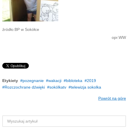
źródło:BP w Sokółce
opr.WW
Etykiety
pozegnanie
wakacji
bibloteka
2019
Rozczochrane dźwięki
sokólkatv
telewizja sokolka
Powrót na górę