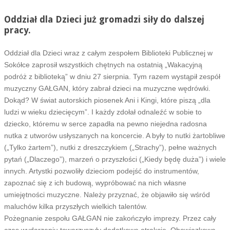
Oddział dla Dzieci już gromadzi siły do dalszej
pracy.
Oddział dla Dzieci wraz z całym zespołem Biblioteki Publicznej w
Sokółce zaprosił wszystkich chętnych na ostatnią „Wakacyjną
podróż z biblioteką” w dniu 27 sierpnia. Tym razem wystąpił zespół
muzyczny GAŁGAN, który zabrał dzieci na muzyczne wędrówki.
Dokąd? W świat autorskich piosenek Ani i Kingi, które piszą „dla
ludzi w wieku dziecięcym”. I każdy zdołał odnaleźć w sobie to
dziecko, któremu w serce zapadła na pewno niejedna radosna
nutka z utworów usłyszanych na koncercie. A były to nutki żartobliwe
(„Tylko żartem”), nutki z dreszczykiem („Strachy”), pełne ważnych
pytań („Dlaczego”), marzeń o przyszłości („Kiedy będę duża”) i wiele
innych. Artystki pozwoliły dzieciom podejść do instrumentów,
zapoznać się z ich budową, wypróbować na nich własne
umiejętności muzyczne. Należy przyznać, że objawiło się wśród
maluchów kilka przyszłych wielkich talentów.
Pożegnanie zespołu GAŁGAN nie zakończyło imprezy. Przez cały