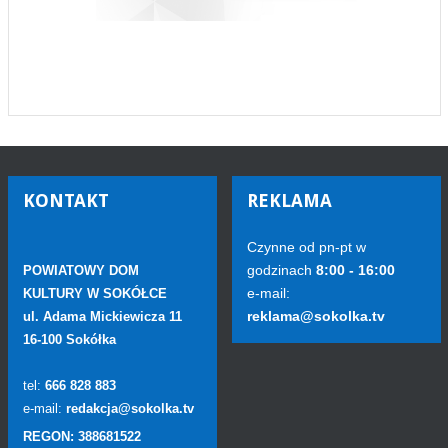
KONTAKT
REKLAMA
Czynne od pn-pt w
godzinach
8:00 - 16:00
POWIATOWY DOM
e-mail:
KULTURY W SOKÓŁCE
reklama@sokolka.tv
ul. Adama Mickiewicza 11
16-100 Sokółka
tel:
666 828 883
e-mail:
redakcja@sokolka.tv
REGON: 388681522