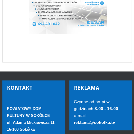
KONTAKT
REKLAMA
Czynne od pn-pt w
godzinach
8:00 - 16:00
POWIATOWY DOM
e-mail:
KULTURY W SOKÓŁCE
reklama@sokolka.tv
ul. Adama Mickiewicza 11
16-100 Sokółka