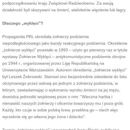
podporządkowaniu kraju Związkowi Radzieckiemu. Za swoją
działalność byli skazywani na śmierć, wieloletnie więzienie lub łagry.
Dlaczego „wyklęci”?
Propaganda PRL określała żołnierzy podziemia
niepodległościowego jako bandy reakcyjnego podziemia. Określenie
„żołnierze wyklęci” powstało w 1993 – użyto go pierwszy raz w tytule
wystawy Żołnierze Wyklęci – antykomunistyczne podziemie zbrojne
po 1944 r., organizowanej przez Ligę Republikańską na
Uniwersytecie Warszawskim. Autorem określenia „żołnierze wyklęci”
był Leszek Żebrowski. Stanowi ono bezpośrednie odwołanie do listu
otrzymanego przez wdowę po jednym z żołnierzy podziemia, w
którym, zawiadamiając o wykonaniu wyroku śmierci na jej mężu,
dowódca jednostki wojskowej pisze o nim: "Wieczna hańba i
nienawiść naszych żołnierzy i oficerów towarzyszy mu i poza grób.
Każdy, kto czuje w sobie polską krew, przeklina go – niech więc
wyrzeknie się go własna jego żona i dziecko".
Termin „żołnierze wyklęci” upowszechnił Jerzy Ślaski, publikując