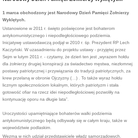
1 marca obchodzony jest Narodowy Dzień Pamięci Żołnierzy
Wyklętych.
Ustanowione w 2011 r. święto poświęcone jest bohaterom
antykomunistycznego i niepodległościowego podziemia.
Inicjatywę ustawodawczą podjął w 2010 r. śp. Prezydent RP Lech
Kaczyński. W uzasadnieniu do projektu ustawy - przyjętej przez
Sejm w lutym 2011 r. - czytamy, że dzień ten jest „wyrazem hołdu
dla żołnierzy drugiej konspiracji za świadectwo męstwa, niezłomnej
postawy patriotycznej i przywiązania do tradycji patriotycznych, za
krew przelaną w obronie Ojczyzny (…) . To także wyraz hołdu
licznym społecznościom lokalnym, których patriotyzm i stała
gotowość ofiar na rzecz idei niepodległościowej pozwoliły na
kontynuację oporu na długie lata”.
Uroczystości upamiętniające bohaterów walki podziemia
antykomunistycznego będą odbywały się w całym kraju, także w
województwie podlaskim.
Wezmą w nich udział przedstawiciele władz samorządowych,