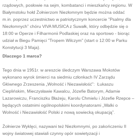
rządowych, posłowie na sejm, kombatanci i mieszkańcy regionu. W
Białymstoku hołd Żołnierzom Niezłomnym będzie można oddać
m.in. poprzez uczestnictwo w patriotycznym koncercie "Psalmy dla
Niezłomnych” chóru VIVA MUSICA z Suwałk, który odbędzie się o
18:00 w Operze i Filharmonii Podlaskiej oraz na sportowo - biorąc
udział w Biegu Pamięci "Tropem Wilczym" (start o 12:00 w Parku
Konstytucji 3 Maja).
Dlaczego 1 marca?
Tego dnia w 1951r. w areszcie śledczym Warszawa Mokotów
wykonano wyrok śmierci na siedmiu członkach IV Zarządu
Głównego Zrzeszenia „Wolność i Niezawisłość”: Łukaszu
Cieplińskim, Mieczysławie Kawalcu, Józefie Batorym, Adamie
Lazarowiczu, Franciszku Błażeju, Karolu Chmielu i Józefie Rzepce –
będących ostatnimi ogólnopolskimi koordynatorami „Walki o
Wolność i Niezawisłość Polski z nową sowiecką okupacją”.
Żołnierze Wyklęci, nazywani też Niezłomnymi, po zakończeniu II
wojny światowej stawiali czynny opór sowietyzacji i