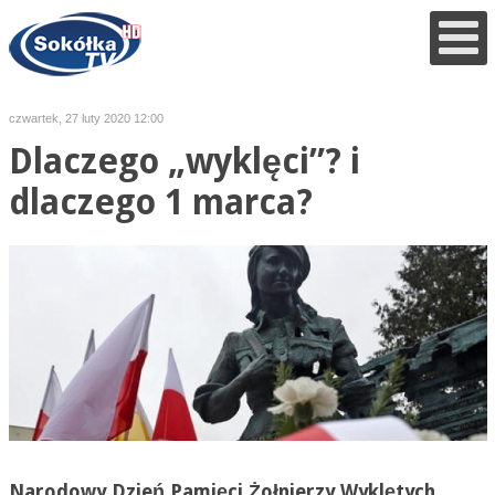
czwartek, 27 luty 2020 12:00
Dlaczego „wyklęci”? i
dlaczego 1 marca?
Narodowy Dzień Pamięci Żołnierzy Wyklętych.