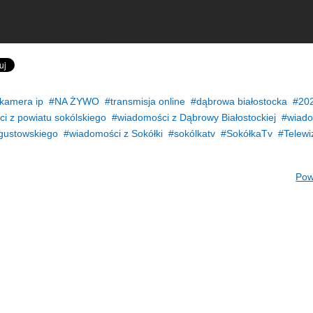
kamera ip
NA ŻYWO
transmisja online
dąbrowa białostocka
20
i z powiatu sokólskiego
wiadomości z Dąbrowy Białostockiej
wiado
gustowskiego
wiadomości z Sokółki
sokólkatv
SokółkaTv
Telewi
Pow