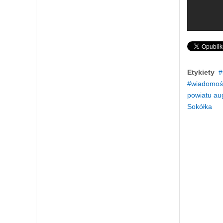
Etykiety
wiadomośc
powiatu au
Sokółka