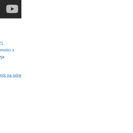
21
mości z
zja
rót na górę