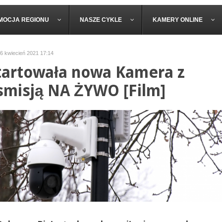
MOCJA REGIONU
NASZE CYKLE
KAMERY ONLINE
26 kwiecień 2021 17:14
artowała nowa Kamera z
smisją NA ŻYWO [Film]