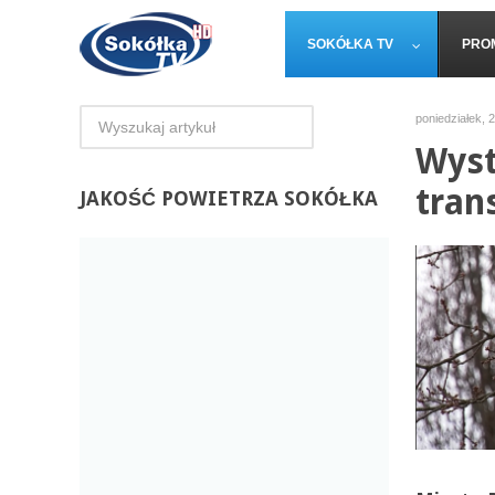
SOKÓŁKA TV
PRO
poniedziałek, 
Wyst
tran
JAKOŚĆ
POWIETRZA SOKÓŁKA