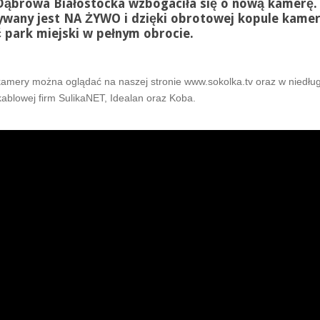
Dąbrowa Białostocka wzbogaciła się o nową kamerę.
ywany jest NA ŻYWO i dzięki obrotowej kopule kame
 park miejski w pełnym obrocie.
kamery można oglądać na naszej stronie www.sokolka.tv oraz w niedłu
 kablowej firm SulikaNET, Idealan oraz Koba.