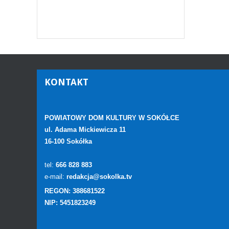
KONTAKT
POWIATOWY DOM KULTURY W SOKÓŁCE
ul. Adama Mickiewicza 11
16-100 Sokółka
tel:
666 828 883
e-mail:
redakcja@sokolka.tv
REGON: 388681522
NIP: 5451823249