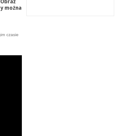
 Obraz
ry można
gim czasie