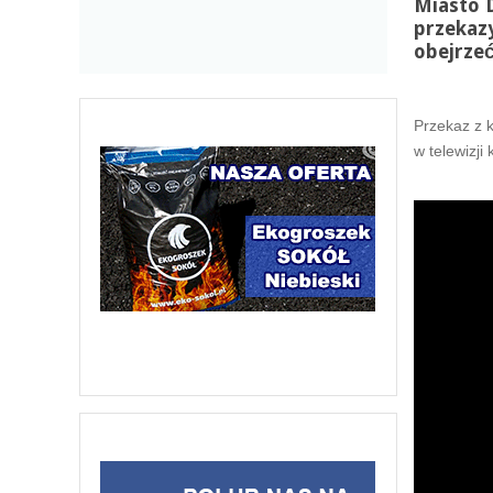
Miasto 
przekaz
obejrzeć
Przekaz z 
w telewizji