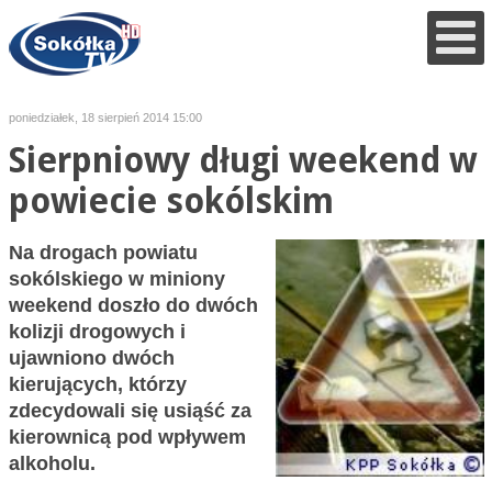
poniedziałek, 18 sierpień 2014 15:00
Sierpniowy długi weekend w
powiecie sokólskim
Na drogach powiatu
sokólskiego w miniony
weekend doszło do dwóch
kolizji drogowych i
ujawniono dwóch
kierujących, którzy
zdecydowali się usiąść za
kierownicą pod wpływem
alkoholu.