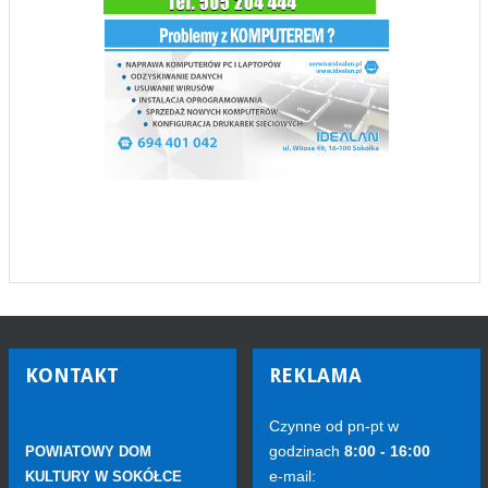
KONTAKT
REKLAMA
Czynne od pn-pt w
godzinach
8:00 - 16:00
POWIATOWY DOM
e-mail:
KULTURY W SOKÓŁCE