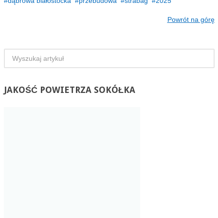
dąbrowa białostocka
przebudowa
strabag
2025
Powrót na górę
JAKOŚĆ
POWIETRZA SOKÓŁKA