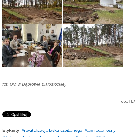
fot. UM w Dąbrowie Białostockiej.
op./TL/
Etykiety
rewitalizacja lasku szpitalnego
amfiteatr leśny