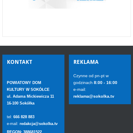
KONTAKT
REKLAMA
Czynne od pn-pt w
godzinach
8:00 - 16:00
POWIATOWY DOM
e-mail:
KULTURY W SOKÓŁCE
reklama@sokolka.tv
ul. Adama Mickiewicza 11
16-100 Sokółka
tel:
666 828 883
e-mail:
redakcja@sokolka.tv
REGON: 388681522