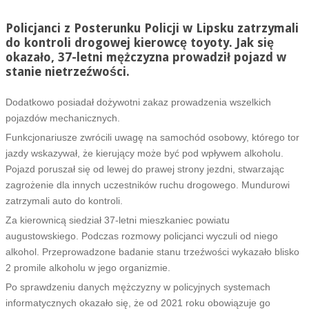
Policjanci z Posterunku Policji w Lipsku zatrzymali
do kontroli drogowej kierowcę toyoty. Jak się
okazało, 37-letni mężczyzna prowadził pojazd w
stanie nietrzeźwości.
Dodatkowo posiadał dożywotni zakaz prowadzenia wszelkich
pojazdów mechanicznych.
Funkcjonariusze zwrócili uwagę na samochód osobowy, którego tor
jazdy wskazywał, że kierujący może być pod wpływem alkoholu.
Pojazd poruszał się od lewej do prawej strony jezdni, stwarzając
zagrożenie dla innych uczestników ruchu drogowego. Mundurowi
zatrzymali auto do kontroli.
Za kierownicą siedział 37-letni mieszkaniec powiatu
augustowskiego. Podczas rozmowy policjanci wyczuli od niego
alkohol. Przeprowadzone badanie stanu trzeźwości wykazało blisko
2 promile alkoholu w jego organizmie.
Po sprawdzeniu danych mężczyzny w policyjnych systemach
informatycznych okazało się, że od 2021 roku obowiązuje go