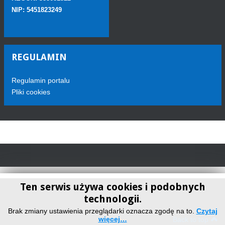
NIP: 5451823249
REGULAMIN
Regulamin portalu
Pliki cookies
Ten serwis używa cookies i podobnych
technologii.
Telewizja Sokółka
Brak zmiany ustawienia przeglądarki oznacza zgodę na to.
Czytaj
więcej…
Back to top