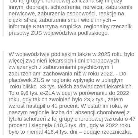
Do tej grupy chorobowej zaliczana się między
innymi depresja, schizofrenia, nerwica, zaburzenia
nerwicowe, zaburzenia osobowości, reakcje na
ciężki stres, zaburzenia snu i wiele innych –
informuje Katarzyna Krupicka, regionalny rzecznik
prasowy ZUS województwa podlaskiego.
W województwie podlaskim także w 2025 roku było
więcej zwolnień lekarskich i dni chorobowych
związanych z zaburzeniami psychicznymi i
zaburzeniami zachowania niż w roku 2022. - Do
placówek ZUS w regionie wpłynęło w ubiegłym
roku blisko 33 tys. takich zaświadczeń lekarskich.
To o 9,6 tys. e-ZLA więcej w porównaniu do 2022
roku, gdy takich zwolnień było 23,2 tys., zatem
wzrost nastąpił o 41 procent. W ostatnim roku, w
naszym regionie liczba dni absencji chorobowej z
tytułu schorzeń z tej grupy chorobowej wzrosła o 47
procent i sięgnęła 610,5 tys. dni, gdy w 2022 roku
było to niemal 416,4 tys. dni – dodaje rzeczniczka.