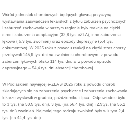
Wśród jednostek chorobowych będących główną przyczyną
wystawiania zaświadczeń lekarskich z tytułu zaburzeń psychicznych
i zaburzeń zachowania w naszym regionie były reakcja na ciężki
stres i zaburzenia adaptacyjne (32,8 tys. eZLA), inne zaburzenia
lękowe ( 5,9 tys. zwolnień) oraz epizody depresyjne (5,4 tys.
dokumentów). W 2025 roku z powodu reakcji na ciężki stres chorzy
przebywali 145,9 tys. dni na zwolnieniu chorobowym, z powodu
zaburzeń lękowych blisko 114 tys. dni, a z powodu epizodu
depresyjnego – 54,4 tys. dni absencji chorobowej.
W Podlaskiem najwięcej e-ZLA w 2025 roku z powodu chorób
składających się na zaburzenia psychiczne i zaburzenia zachowania
lekarze wystawili w grudniu, październiku i lipcu. Odpowiednio było
to 3 tys. (na 58,5 tys. dni), 3 tys. (na 56,4 tys. dni) i 2,9tys. (na 55,2
tys. dni) zwolnień. Najmniej tego rodzaju zwolnień było w lutym 2,4
tys. (na 44,4 tys. dni).