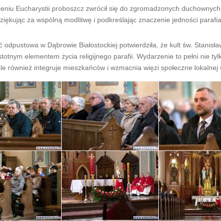
eniu Eucharystii proboszcz zwrócił się do zgromadzonych duchownych,
ziękując za wspólną modlitwę i podkreślając znaczenie jedności parafia
 odpustowa w Dąbrowie Białostockiej potwierdziła, że kult św. Stanisł
stotnym elementem życia religijnego parafii. Wydarzenie to pełni nie tyl
e również integruje mieszkańców i wzmacnia więzi społeczne lokalnej 