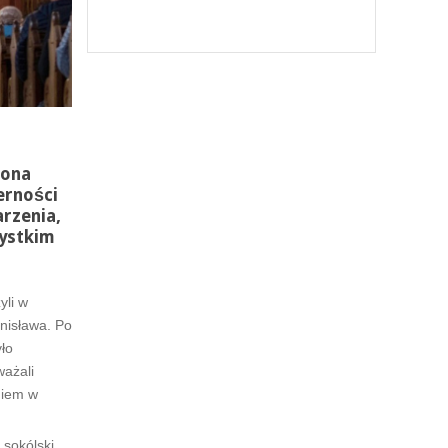
rona
erności
rzenia,
zystkim
yli w
nisława. Po
yło
ważali
giem w
 sokólski