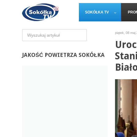
SOKÓŁKA TV
PRO
piątek, 08 maj
Uroc
Stan
JAKOŚĆ
POWIETRZA SOKÓŁKA
Biał