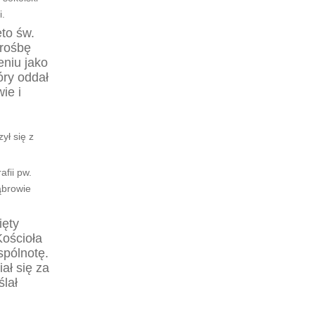
i.
to św.
prośbę
niu jako
óry oddał
ie i
ył się z
fii pw.
ąbrowie
ięty
Kościoła
spólnotę.
ał się za
lał