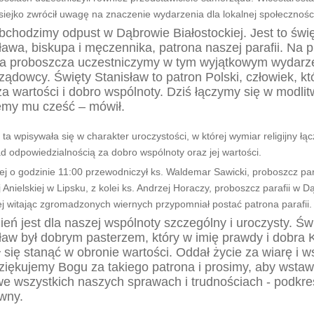
iejko zwrócił uwagę na znaczenie wydarzenia dla lokalnej społecznośc
bchodzimy odpust w Dąbrowie Białostockiej. Jest to świę
ława, biskupa i męczennika, patrona naszej parafii. Na 
za proboszcza uczestniczymy w tym wyjątkowym wydarze
ądowcy. Święty Stanisław to patron Polski, człowiek, kt
za wartości i dobro wspólnoty. Dziś łączymy się w modlitw
emy mu cześć – mówił.
a wpisywała się w charakter uroczystości, w której wymiar religijny łącz
ad odpowiedzialnością za dobro wspólnoty oraz jej wartości.
j o godzinie 11:00 przewodniczył ks. Waldemar Sawicki, proboszcz para
 Anielskiej w Lipsku, z kolei ks. Andrzej Horaczy, proboszcz parafii w D
ej witając zgromadzonych wiernych przypomniał postać patrona parafii.
ień jest dla naszej wspólnoty szczególny i uroczysty. Św
ław był dobrym pasterzem, który w imię prawdy i dobra 
ł się stanąć w obronie wartości. Oddał życie za wiarę i w
ziękujemy Bogu za takiego patrona i prosimy, aby wstawi
e wszystkich naszych sprawach i trudnościach - podkreś
wny.