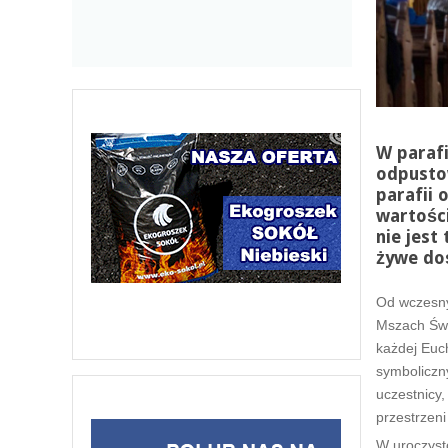
W parafi
odpustow
parafii 
wartości
nie jest
żywe do
Od wczesny
Mszach Świ
każdej Euch
symboliczn
uczestnicy,
przestrzeni
W uroczysto