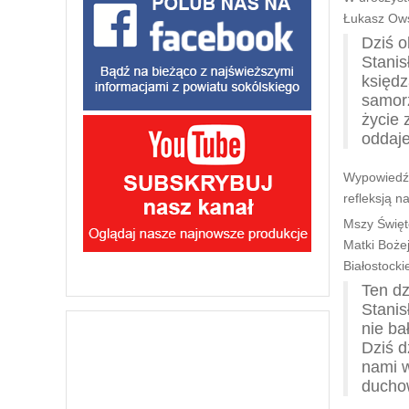
Łukasz Ows
Dziś o
Stanis
księd
samorz
życie 
oddaj
Wypowiedź t
refleksją n
Mszy Święte
Matki Bożej
Białostocki
Ten dz
Stanis
nie ba
Dziś d
nami w
ducho