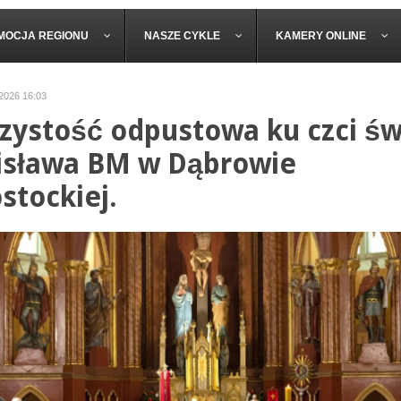
MOCJA REGIONU
NASZE CYKLE
KAMERY ONLINE
 2026 16:03
zystość odpustowa ku czci św
isława BM w Dąbrowie
ostockiej.