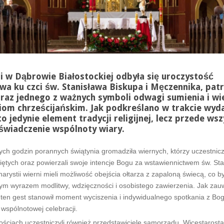
i w Dąbrowie Białostockiej odbyła się uroczystość
a ku czci św. Stanisława Biskupa i Męczennika, pat
oraz jednego z ważnych symboli odwagi sumienia i wi
om chrześcijańskim. Jak podkreślano w trakcie wyda
 to jedynie element tradycji religijnej, lecz przede ws
świadczenie wspólnoty wiary.
ch godzin porannych świątynia gromadziła wiernych, którzy uczestnicz
ętych oraz powierzali swoje intencje Bogu za wstawiennictwem św. Sta
arystii wierni mieli możliwość obejścia ołtarza z zapaloną świecą, co b
ym wyrazem modlitwy, wdzięczności i osobistego zawierzenia. Jak zau
 ten gest stanowił moment wyciszenia i indywidualnego spotkania z Bo
 wspólnotowej celebracji.
ściach uczestniczyli również przedstawiciele samorządu. Wicestarosta