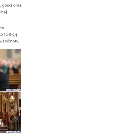
 gości oraz
lnej
awa
ko funkcję
wspólnoty.