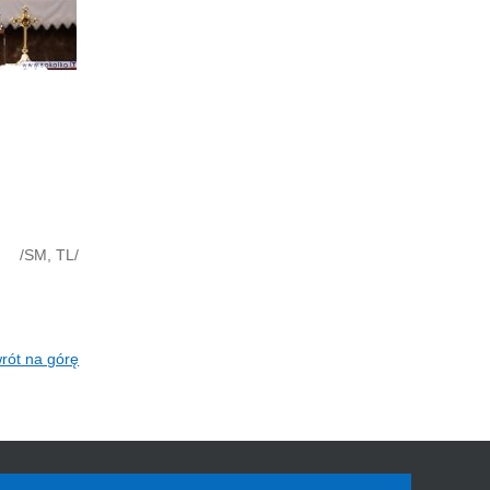
/SM, TL/
rót na górę