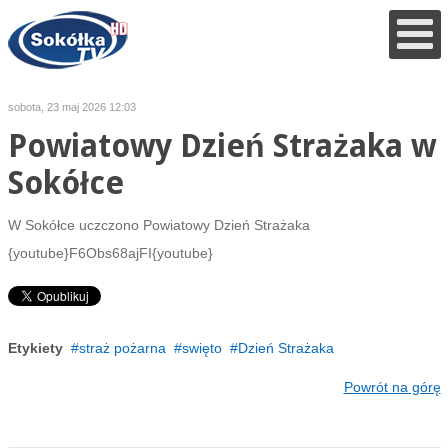
sobota, 23 maj 2026 12:03
Powiatowy Dzień Strażaka w
Sokółce
W Sokółce uczczono Powiatowy Dzień Strażaka
{youtube}F6Obs68ajFI{youtube}
Etykiety
straż pożarna
swięto
Dzień Strażaka
Powrót na górę