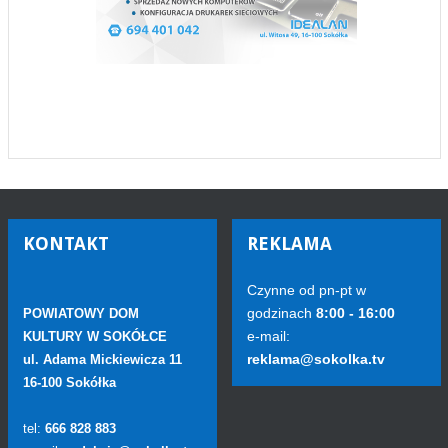
KONTAKT
REKLAMA
Czynne od pn-pt w
godzinach
8:00 - 16:00
POWIATOWY DOM
e-mail:
KULTURY W SOKÓŁCE
reklama@sokolka.tv
ul. Adama Mickiewicza 11
16-100 Sokółka
tel:
666 828 883