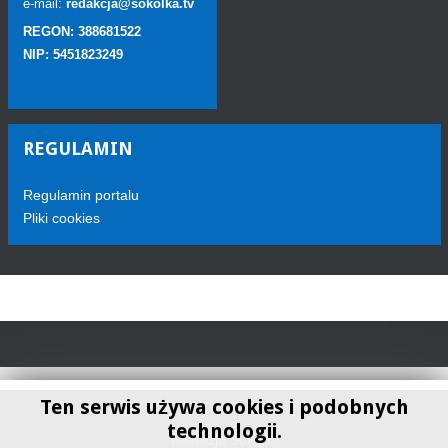
e-mail:
redakcja@sokolka.tv
REGON: 388681522
NIP: 5451823249
REGULAMIN
Regulamin portalu
Pliki cookies
Ten serwis używa cookies i podobnych
technologii.
Telewizja Sokółka