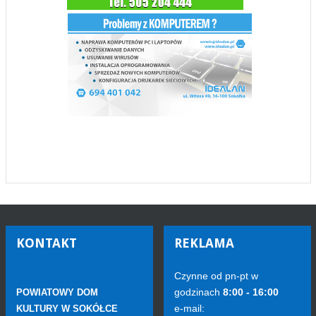
KONTAKT
REKLAMA
Czynne od pn-pt w
godzinach
8:00 - 16:00
POWIATOWY DOM
e-mail:
KULTURY W SOKÓŁCE