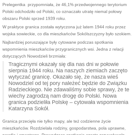
Prelegentka przypomniała, że 46,1% przedwojennego terytorium
Polski odchodziło od Polski, co oznaczało utratę niemal połowy
obszaru Polski sprzed 1939 roku.
W praktyce granica została wytyczona już latem 1944 roku przez
wojska sowieckie, co dla mieszkańców Sokólszczyzny było szokiem.
Najbardziej poruszające były cytowane podczas spotkania
wspomnienia mieszkańców przygranicznych wsi. Jedna z relacji
dotyczących Nowodzieli brzmiała:
Tragicznymi okazały się dla nas dni w połowie
sierpnia 1944 roku. Na naszych ziemiach zaczęto
wytyczać granicę. Okazało się, że nasza wieś
Nowodziel od tej pory należeć będzie do Związku
Radzieckiego. Nie zdawaliśmy sobie sprawy, że te
wiechy zagrodzą nam drogę do Polski. Nowa
granica podzieliła Polskę – cytowała wspomnienia
Katarzyna Sokół.
Granica przecięła nie tylko mapy, ale też codzienne życie
mieszkańców. Rozdzielała rodziny, gospodarstwa, pola uprawne,
parafie i cmentarze. Prowadząca spotkanie często przywoływała