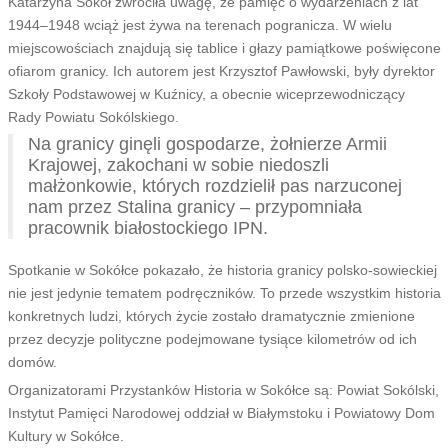
Katarzyna Sokół zwróciła uwagę, że pamięć o wydarzeniach z lat
1944–1948 wciąż jest żywa na terenach pogranicza. W wielu
miejscowościach znajdują się tablice i głazy pamiątkowe poświęcone
ofiarom granicy. Ich autorem jest Krzysztof Pawłowski, były dyrektor
Szkoły Podstawowej w Kuźnicy, a obecnie wiceprzewodniczący
Rady Powiatu Sokólskiego.
Na granicy ginęli gospodarze, żołnierze Armii
Krajowej, zakochani w sobie niedoszli
małżonkowie, których rozdzielił pas narzuconej
nam przez Stalina granicy – przypomniała
pracownik białostockiego IPN.
Spotkanie w Sokółce pokazało, że historia granicy polsko-sowieckiej
nie jest jedynie tematem podręczników. To przede wszystkim historia
konkretnych ludzi, których życie zostało dramatycznie zmienione
przez decyzje polityczne podejmowane tysiące kilometrów od ich
domów.
Organizatorami Przystanków Historia w Sokółce są: Powiat Sokólski,
Instytut Pamięci Narodowej oddział w Białymstoku i Powiatowy Dom
Kultury w Sokółce.