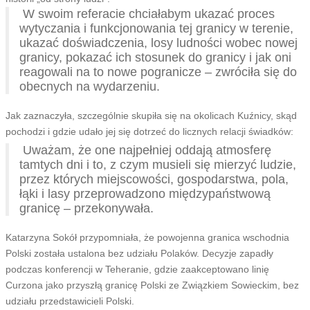
W swoim referacie chciałabym ukazać proces
wytyczania i funkcjonowania tej granicy w terenie,
ukazać doświadczenia, losy ludności wobec nowej
granicy, pokazać ich stosunek do granicy i jak oni
reagowali na to nowe pogranicze – zwróciła się do
obecnych na wydarzeniu.
Jak zaznaczyła, szczególnie skupiła się na okolicach Kuźnicy, skąd
pochodzi i gdzie udało jej się dotrzeć do licznych relacji świadków:
Uważam, że one najpełniej oddają atmosferę
tamtych dni i to, z czym musieli się mierzyć ludzie,
przez których miejscowości, gospodarstwa, pola,
łąki i lasy przeprowadzono międzypaństwową
granicę – przekonywała.
Katarzyna Sokół przypomniała, że powojenna granica wschodnia
Polski została ustalona bez udziału Polaków. Decyzje zapadły
podczas konferencji w Teheranie, gdzie zaakceptowano linię
Curzona jako przyszłą granicę Polski ze Związkiem Sowieckim, bez
udziału przedstawicieli Polski.