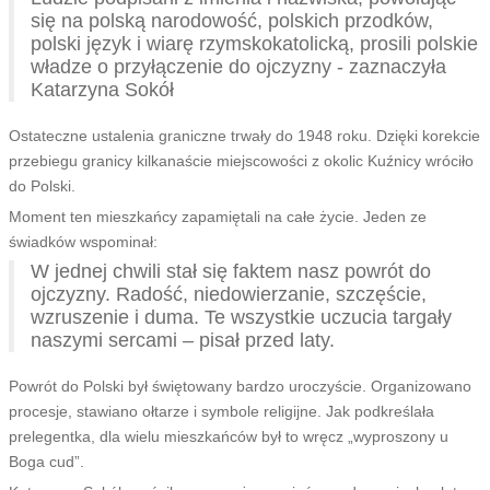
się na polską narodowość, polskich przodków,
polski język i wiarę rzymskokatolicką, prosili polskie
władze o przyłączenie do ojczyzny - zaznaczyła
Katarzyna Sokół
Ostateczne ustalenia graniczne trwały do 1948 roku. Dzięki korekcie
przebiegu granicy kilkanaście miejscowości z okolic Kuźnicy wróciło
do Polski.
Moment ten mieszkańcy zapamiętali na całe życie. Jeden ze
świadków wspominał:
W jednej chwili stał się faktem nasz powrót do
ojczyzny. Radość, niedowierzanie, szczęście,
wzruszenie i duma. Te wszystkie uczucia targały
naszymi sercami – pisał przed laty.
Powrót do Polski był świętowany bardzo uroczyście. Organizowano
procesje, stawiano ołtarze i symbole religijne. Jak podkreślała
prelegentka, dla wielu mieszkańców był to wręcz „wyproszony u
Boga cud”.