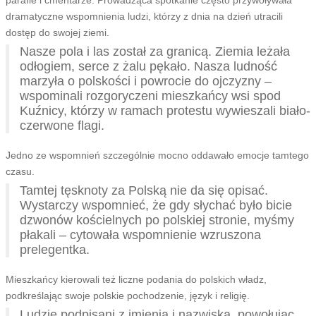
dramatyczne wspomnienia ludzi, którzy z dnia na dzień utracili
dostęp do swojej ziemi.
Nasze pola i las został za granicą. Ziemia leżała
odłogiem, serce z żalu pękało. Nasza ludność
marzyła o polskości i powrocie do ojczyzny –
wspominali rozgoryczeni mieszkańcy wsi spod
Kuźnicy, którzy w ramach protestu wywieszali biało-
czerwone flagi.
Jedno ze wspomnień szczególnie mocno oddawało emocje tamtego
czasu.
Tamtej tęsknoty za Polską nie da się opisać.
Wystarczy wspomnieć, że gdy słychać było bicie
dzwonów kościelnych po polskiej stronie, myśmy
płakali – cytowała wspomnienie wzruszona
prelegentka.
Mieszkańcy kierowali też liczne podania do polskich władz,
podkreślając swoje polskie pochodzenie, język i religię.
Ludzie podpisani z imienia i nazwiska, powołując