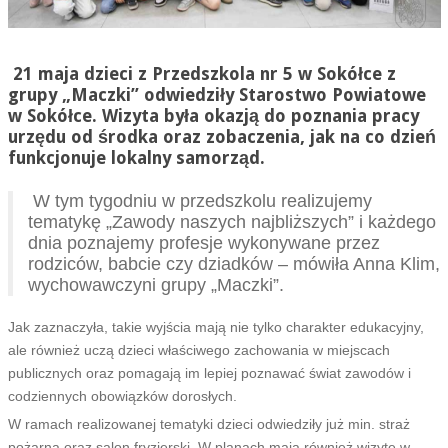
21 maja dzieci z Przedszkola nr 5 w Sokółce z
grupy „Maczki” odwiedziły Starostwo Powiatowe
w Sokółce. Wizyta była okazją do poznania pracy
urzędu od środka oraz zobaczenia, jak na co dzień
funkcjonuje lokalny samorząd.
W tym tygodniu w przedszkolu realizujemy
tematykę „Zawody naszych najbliższych” i każdego
dnia poznajemy profesje wykonywane przez
rodziców, babcie czy dziadków – mówiła Anna Klim,
wychowawczyni grupy „Maczki”.
Jak zaznaczyła, takie wyjścia mają nie tylko charakter edukacyjny,
ale również uczą dzieci właściwego zachowania w miejscach
publicznych oraz pomagają im lepiej poznawać świat zawodów i
codziennych obowiązków dorosłych.
W ramach realizowanej tematyki dzieci odwiedziły już min. straż
pożarną oraz salon fryzjerski. W planach mają również wizytę w