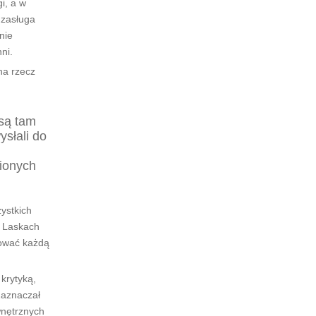
i, a w
 zasługa
nie
ni.
na rzecz
są tam
słali do
ionych
ystkich
h Laskach
tować każdą
krytyką,
Zaznaczał
wnętrznych