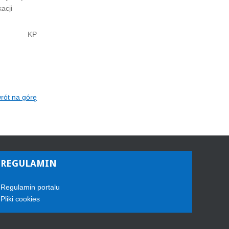
acji
KP
rót na górę
REGULAMIN
Regulamin portalu
Pliki cookies