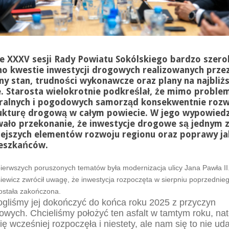
e XXXV sesji Rady Powiatu Sokólskiego bardzo szero
o kwestie inwestycji drogowych realizowanych przez
ny stan, trudności wykonawcze oraz plany na najbliż
. Starosta wielokrotnie podkreślał, że mimo probl
ralnych i pogodowych samorząd konsekwentnie rozw
rukturę drogową w całym powiecie. W jego wypowied
ało przekonanie, że inwestycje drogowe są jednym 
iejszych elementów rozwoju regionu oraz poprawy ja
ieszkańców.
ierwszych poruszonych tematów była modernizacja ulicy Jana Pawła II
iewicz zwrócił uwagę, że inwestycja rozpoczęta w sierpniu poprzednie
została zakończona.
gliśmy jej dokończyć do końca roku 2025 z przyczyn
wych. Chcieliśmy położyć ten asfalt w tamtym roku, na
ię wcześniej rozpoczęła i niestety, ale nam się to nie uda