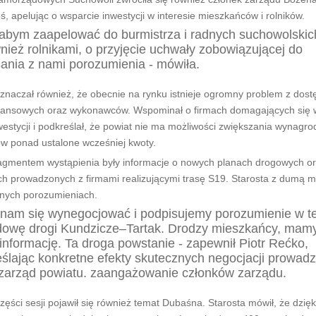
ś, apelując o wsparcie inwestycji w interesie mieszkańców i rolników.
abym zaapelować do burmistrza i radnych suchowolskich
nież rolnikami, o przyjęcie uchwały zobowiązującej do
ania z nami porozumienia - mówiła.
aznaczał również, że obecnie na rynku istnieje ogromny problem z dost
nansowych oraz wykonawców. Wspominał o firmach domagających się w
estycji i podkreślał, że powiat nie ma możliwości zwiększania wynagr
 ponad ustalone wcześniej kwoty.
gmentem wystąpienia były informacje o nowych planach drogowych o
ch prowadzonych z firmami realizującymi trasę S19. Starosta z dumą m
nych porozumieniach.
nam się wynegocjować i podpisujemy porozumienie w tej
dowę drogi Kundzicze–Tartak. Drodzy mieszkańcy, mamy
informację. Ta droga powstanie - zapewnił Piotr Rećko,
ślając konkretne efekty skutecznych negocjacji prowad
zarząd powiatu. zaangażowanie członków zarządu.
zęści sesji pojawił się również temat Dubaśna. Starosta mówił, że dzięk