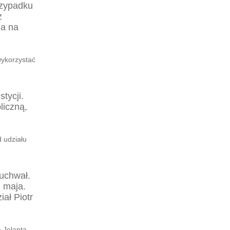
rzypadku
z
ia na
wykorzystać
tycji.
liczną,
d udziału
 uchwał.
 maja.
iał Piotr
 Jolanta