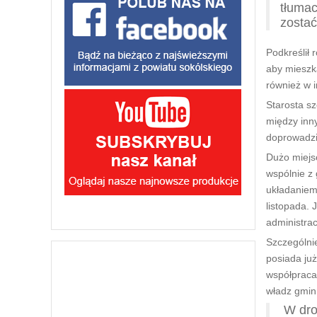
tłumac
zostać
Podkreślił
aby mieszk
również w 
Starosta s
między inn
doprowadzi
Dużo miejsc
wspólnie z
układaniem
listopada. 
administrac
Szczególnie
posiada już
współpraca
władz gmin
W drog