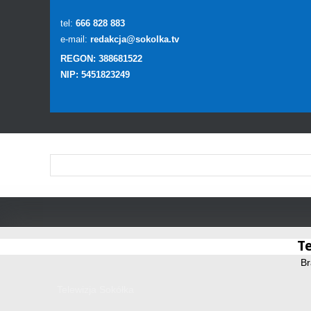
tel:
666 828 883
e-mail:
redakcja@sokolka.tv
REGON: 388681522
NIP: 5451823249
Te
Br
Telewizja Sokółka