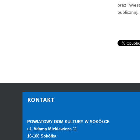
oraz inwest
publicznej.
KONTAKT
POWIATOWY DOM KULTURY W SOKÓŁCE
ul. Adama Mickiewicza 11
16-100 Sokółka