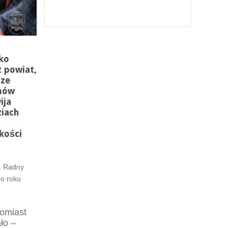
ko
 powiat,
sze
emów
ija
ziach
z
kości
. Radny
go roku
tomiast
ło –