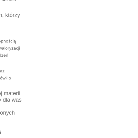
, którzy
ępnością
aloryzacji
odzeń
raz
ówił o
 materii
 dla was
zonych
i