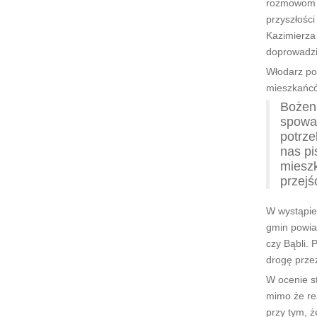
rozmowom z
przyszłości
Kazimierza
doprowadzi
Włodarz pow
mieszkańcó
Bożena
spowa
potrze
nas pi
mieszk
przejś
W wystąpie
gmin powia
czy Bąbli.
drogę prze
W ocenie st
mimo że rea
przy tym, 