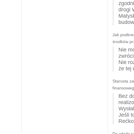
zgodni
drogi 
Matysk
budowę
Jak podkre
środków pr
Nie mo
zwróci
Nie ro
że tej
Starosta za
finansoweg
Bez do
realiz
Wysłal
Jeśli 
Rećko
Do władz s