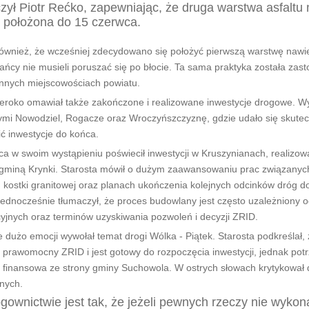
zył Piotr Rećko, zapewniając, że druga warstwa asfaltu
 położona do 15 czerwca.
 również, że wcześniej zdecydowano się położyć pierwszą warstwę nawie
ańcy nie musieli poruszać się po błocie. Ta sama praktyka została za
innych miejscowościach powiatu.
zeroko omawiał także zakończone i realizowane inwestycje drogowe. W
ymi Nowodziel, Rogacze oraz Wroczyńszczyznę, gdzie udało się skutec
ć inwestycje do końca.
a w swoim wystąpieniu poświecił inwestycji w Kruszynianach, realizow
 gminą Krynki. Starosta mówił o dużym zaawansowaniu prac związanyc
 kostki granitowej oraz planach ukończenia kolejnych odcinków dróg d
Jednocześnie tłumaczył, że proces budowlany jest często uzależniony 
yjnych oraz terminów uzyskiwania pozwoleń i decyzji ZRID.
 dużo emocji wywołał temat drogi Wólka - Piątek. Starosta podkreślał, 
 prawomocny ZRID i jest gotowy do rozpoczęcia inwestycji, jednak potr
 finansowa ze strony gminy Suchowola. W ostrych słowach krytykował d
nych.
ownictwie jest tak, że jeżeli pewnych rzeczy nie wykon