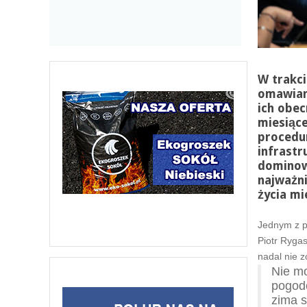
W trakci
omawian
ich obec
miesiące
procedu
infrast
dominow
najważn
życia m
Jednym z p
Piotr Rygas
nadal nie 
Nie mo
pogodo
zima s