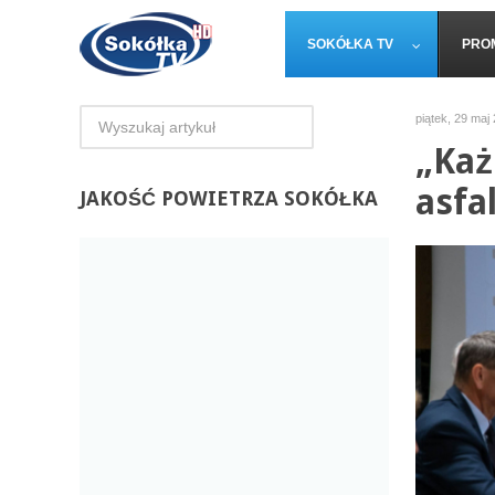
SOKÓŁKA TV
PRO
piątek, 29 maj
„Każ
asfa
JAKOŚĆ
POWIETRZA SOKÓŁKA