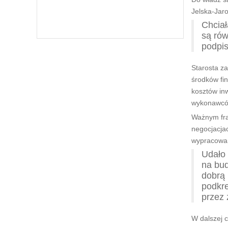
Jelska-Jaro
Chciał
są rów
podpis
Starosta z
środków fi
kosztów inw
wykonawców
Ważnym fra
negocjacja
wypracowa
Udało 
na bu
dobrą 
podkre
przez 
W dalszej c