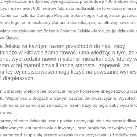
 wykonawcami udało się wynegocjować przebudowę 400 metrów drog
 być może nawet 600 metrów. Starosta podkreślił, że to w dużej mierze
 Łabieńca, członka Zarządu Powiatu Sokólskiego, którego zaangażowa
ło do tego, że mieszkańcy Dubaśna doczekają się asfaltowej nawierzch
iatu podziękował też Bożenie Jolancie Jelskiej-Jaroś, za jej działania 
w Sitawki.
 Jelska za każdym razem przychodzi do nas, żeby
lniacze w Sitawce zamontować. Ona wiedząc o tym, że 
bne, wyprzedziła nawet myślenie mieszkańców, którzy wy
smo w tej materii chwalił radną starosta i zapewnił, że
ańcy tej miejscowości mogą liczyć na powstanie wynies
ć dla pieszych.
niu starosty wielokrotnie powracał motyw konsekwentnego rozwoju wsz
tu. Wspominał o drogach w Starym Szorze, Janowszczyźnie, Wysokic
 Podkreślał, że samorząd za każdym razem dąży do tego, żeby wyasfal
z wieś.
arosty obecne działania władz powiatu spotykają się z niesprawiedliwą 
lizowanych jest bardzo wiele inwestycji oraz projektów rozwojowych. 
że samorząd skupia się przede wszystkim na pozyskiwaniu środków ze