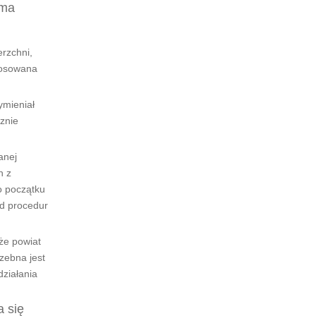
 ma
rzchni,
stosowana
ymieniał
znie
anej
h z
o początku
od procedur
że powiat
zebna jest
ziałania
a się