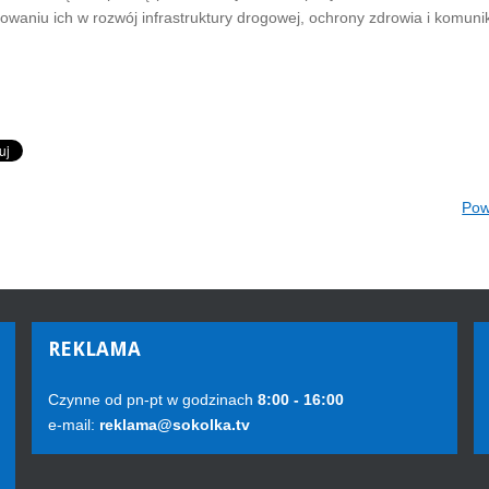
owaniu ich w rozwój infrastruktury drogowej, ochrony zdrowia i komunik
Pow
REKLAMA
Czynne od pn-pt w godzinach
8:00 - 16:00
e-mail:
reklama@sokolka.tv