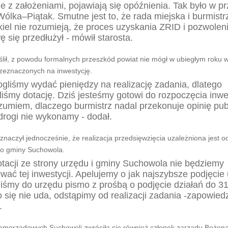
e z założeniami, pojawiają się opóźnienia. Tak było w p
Wólka–Piątak. Smutne jest to, że rada miejska i burmistr
iel nie rozumieją, że proces uzyskania ZRID i pozwolen
 się przedłużył - mówił starosta.
ślił, z powodu formalnych przeszkód powiat nie mógł w ubiegłym roku 
zeznaczonych na inwestycję.
gliśmy wydać pieniędzy na realizację zadania, dlatego
liśmy dotację. Dziś jesteśmy gotowi do rozpoczęcia inwes
zumiem, dlaczego burmistrz nadal przekonuje opinię pub
 drogi nie wykonamy - dodał.
znaczył jednocześnie, że realizacja przedsięwzięcia uzależniona jest o
o gminy Suchowola.
tacji ze strony urzędu i gminy Suchowola nie będziemy
ować tej inwestycji. Apelujemy o jak najszybsze podjęcie
iśmy do urzędu pismo z prośbą o podjęcie działań do 31
to się nie uda, odstąpimy od realizacji zadania -zapowiedz
.
amorządowych Suchowoli zwróciła się również członek zarządu Bożena