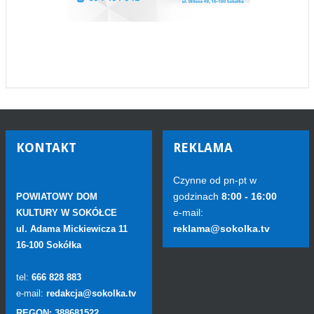
KONTAKT
REKLAMA
Czynne od pn-pt w
godzinach
8:00 - 16:00
POWIATOWY DOM
e-mail:
KULTURY W SOKÓŁCE
reklama@sokolka.tv
ul. Adama Mickiewicza 11
16-100 Sokółka
tel:
666 828 883
e-mail:
redakcja@sokolka.tv
REGON: 388681522