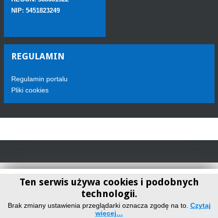
NIP: 5451823249
REGULAMIN
Regulamin portalu
Pliki cookies
Ten serwis używa cookies i podobnych
technologii.
Telewizja Sokółka
Brak zmiany ustawienia przeglądarki oznacza zgodę na to.
Czytaj
więcej…
Back to top