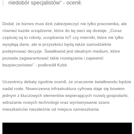
niedobór specjalistów” - ocenił.
Dodał, że biznes musi dziś zabezpieczyć nie tylko pracownika, ale
również każde urządzenie, które do tej sieci się dostaje. „Coraz
częściej są to roboty, urządzenia IoT czy mierniki, które nie tylko
wysyłają dane, ale w przyszłości będą także samodzielnie
podejmować decyzje. Światłowód jest idealnym medium, które
pozwala zagwarantować takie rozwiązania i zapewnić
bezpieczeństwo” - podkreślił Kubit.
Uczestnicy debaty zgodnie ocenili, że znaczenie światłowodu będzie
nadal rosło. Nowoczesna infrastruktura cyfrowa staje się bowiem
jednym z kluczowych elementów wspierających rozwój gospodarki,
wdrażanie nowych technologii oraz wyrównywanie szans
mieszkańców niezależnie od miejsca zamieszkania.