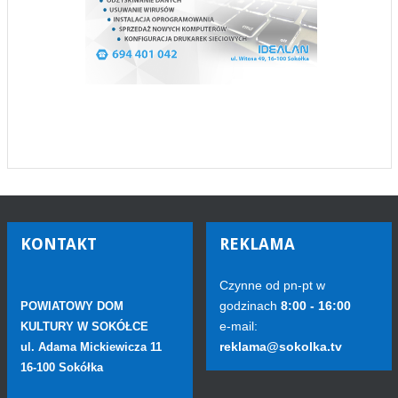
KONTAKT
REKLAMA
Czynne od pn-pt w
godzinach
8:00 - 16:00
POWIATOWY DOM
e-mail:
KULTURY W SOKÓŁCE
reklama@sokolka.tv
ul. Adama Mickiewicza 11
16-100 Sokółka