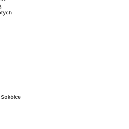
ą
otych
 Sokółce