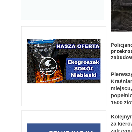
Policjan
przekro
zabudo
Pierwszy
Kraśnian
miejscu,
popełni
1500 zło
Kolejnym
za kiero
zatrzyma