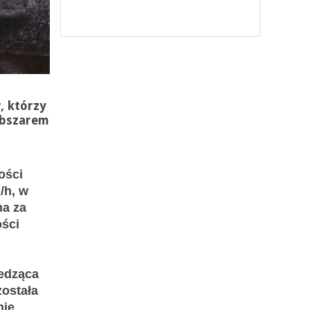
, którzy
obszarem
ości
/h, w
na za
ści
iedząca
została
nie