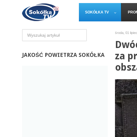
SOKÓŁKA TV
PRO
środa, 01 lipie
Dwóc
za p
JAKOŚĆ
POWIETRZA SOKÓŁKA
obs