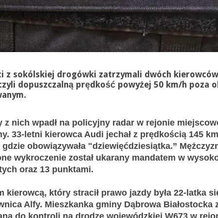
ci z sokólskiej drogówki zatrzymali dwóch kierowców
czyli dopuszczalną prędkość powyżej 50 km/h poza 
wanym.
 z nich wpadł na policyjny radar w rejonie miejscow
y. 33-letni kierowca Audi jechał z prędkością 145 km
 gdzie obowiązywała "dziewięćdziesiątka.” Mężczyz
one wykroczenie został ukarany mandatem w wysoko
tych oraz 13 punktami.
 kierowcą, który stracił prawo jazdy była 22-latka s
wnica Alfy. Mieszkanka gminy Dąbrowa Białostocka 
na do kontroli na drodze wojewódzkiej W673 w rejo