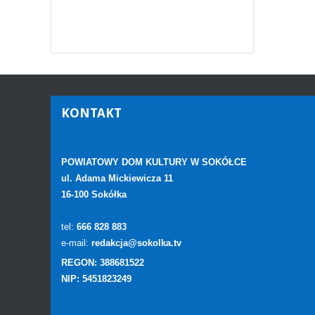
KONTAKT
POWIATOWY DOM KULTURY W SOKÓŁCE
ul. Adama Mickiewicza 11
16-100 Sokółka
tel:
666 828 883
e-mail:
redakcja@sokolka.tv
REGON: 388681522
NIP: 5451823249