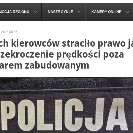
MOCJA REGIONU
NASZE CYKLE
KAMERY ONLINE
c 2026 08:37
h kierowców straciło prawo j
rzekroczenie prędkości poza
zarem zabudowanym