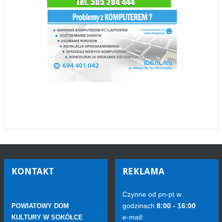
KONTAKT
REKLAMA
Czynne od pn-pt w
godzinach
8:00 - 16:00
POWIATOWY DOM
e-mail:
KULTURY W SOKÓŁCE