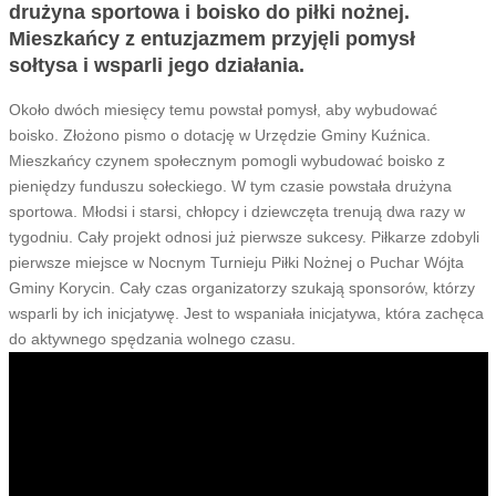
drużyna sportowa i boisko do piłki nożnej.
Mieszkańcy z entuzjazmem przyjęli pomysł
sołtysa i wsparli jego działania.
Około dwóch miesięcy temu powstał pomysł, aby wybudować
boisko. Złożono pismo o dotację w Urzędzie Gminy Kuźnica.
Mieszkańcy czynem społecznym pomogli wybudować boisko z
pieniędzy funduszu sołeckiego. W tym czasie powstała drużyna
sportowa. Młodsi i starsi, chłopcy i dziewczęta trenują dwa razy w
tygodniu. Cały projekt odnosi już pierwsze sukcesy. Piłkarze zdobyli
pierwsze miejsce w Nocnym Turnieju Piłki Nożnej o Puchar Wójta
Gminy Korycin. Cały czas organizatorzy szukają sponsorów, którzy
wsparli by ich inicjatywę. Jest to wspaniała inicjatywa, która zachęca
do aktywnego spędzania wolnego czasu.