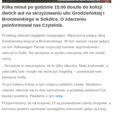
Kilka minut po godzinie 15:00 doszło do kolizji
dwóch aut na skrzyżowaniu ulic Grodzieńskiej i
Broniewskiego w Sokółce. O zdarzeniu
poinformował nas Czytelnik.
Przebieg zdarzeń wyglądał następująco: Mężczyzna jadący ulicą
Grodzieńską skręcał w Broniewskiego. W tym samym czasie jadący
za nim Volkswagen Passat rozpoczął manewr wyprzedzania i
uderzył w Golfa. Na szczęście w wyniku zdarzenia nikt nie został
ranny.
- Szczęście w nieszczęściu, że to tylko stłuczka. Mało brakowało, a
uderzyłby bok i mogło się skończyć tragedią. – powiedział nam
kierowca Golfa.
To już kolejna kolizja w tym miejscu ostatnim czasie. Niedawno
również zderzyły się tu dwa samochody, a przebieg wydarzeń był
bardzo podobny. Pisaliśmy o tym
tutaj.
Przypominamy, że na krajowej 19 są prowadzone roboty drogowe, a
kierowcy powinni zachować szczególną ostrożność jadąc tą trasą.