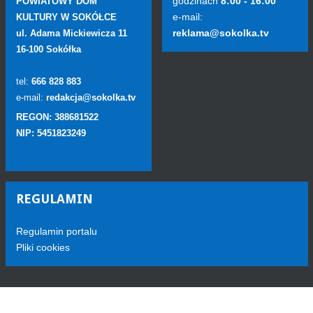
godzinach
8:00 - 16:00
POWIATOWY DOM
e-mail:
KULTURY W SOKÓŁCE
reklama@sokolka.tv
ul. Adama Mickiewicza 11
16-100 Sokółka
tel:
666 828 883
e-mail:
redakcja@sokolka.tv
REGON: 388681522
NIP: 5451823249
REGULAMIN
Regulamin portalu
Pliki cookies