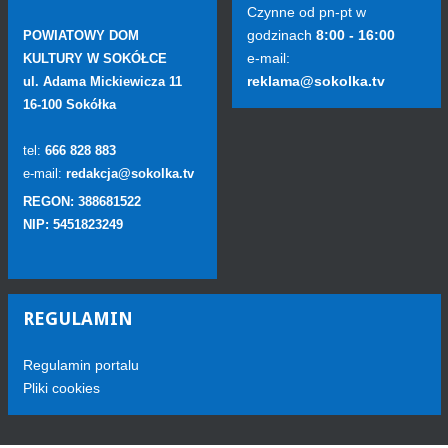
Czynne od pn-pt w
godzinach
8:00 - 16:00
POWIATOWY DOM
e-mail:
KULTURY W SOKÓŁCE
reklama@sokolka.tv
ul. Adama Mickiewicza 11
16-100 Sokółka
tel:
666 828 883
e-mail:
redakcja@sokolka.tv
REGON: 388681522
NIP: 5451823249
REGULAMIN
Regulamin portalu
Pliki cookies