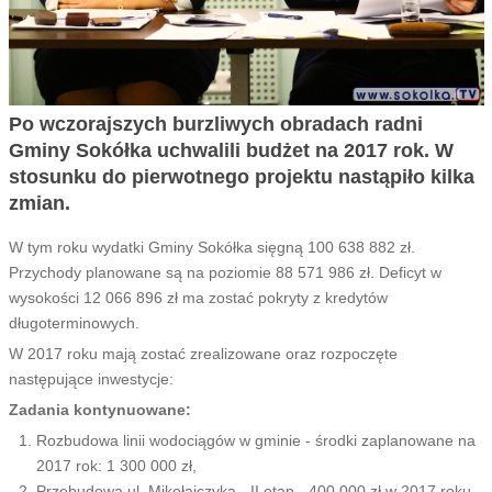
Po wczorajszych burzliwych obradach radni
Gminy Sokółka uchwalili budżet na 2017 rok. W
stosunku do pierwotnego projektu nastąpiło kilka
zmian.
W tym roku wydatki Gminy Sokółka sięgną 100 638 882 zł.
Przychody planowane są na poziomie 88 571 986 zł. Deficyt w
wysokości 12 066 896 zł ma zostać pokryty z kredytów
długoterminowych.
W 2017 roku mają zostać zrealizowane oraz rozpoczęte
następujące inwestycje:
Zadania kontynuowane:
Rozbudowa linii wodociągów w gminie - środki zaplanowane na
2017 rok: 1 300 000 zł,
Przebudowa ul. Mikołajczyka - II etap - 400 000 zł w 2017 roku