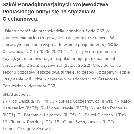
Szkół Ponadgimnazjalnych Województwa
Podlaskiego odbył się 19 stycznia w
Ciechanowcu.
- Długa podróż nie przeszkodziła jednak drużynie ZSZ w
zanotowaniu najlepszego występu w tym roku szkolnym. W
pierwszym spotkaniu wygrała bowiem z gospodarzem, ZSOiZ
Ciechanowiec 2:1 (20:25, 25:21, 15:11), by w drugim meczu
zwyciężyć renomowanego, niepokonanego przez nas od lat
przeciwnika, ZSOiZ Czyżew 2:0 (25:18, 25:22)! Choć do końca
sezonu pozostały jeszcze dwa turnieje, to zespół już zapewnił sobie
utrzymanie w II Lidze. - czytamy w wiadomości od Grzegorza
Zalewskiego, dyrektora ZSZ.
Skład zespołu:
1 - Piotr Daszuta (IV Tm), 3 - Łukasz Szczęsnowicz (II wz), 4 - Karol
Natunewicz (IV Tfi), 5 - Michał Krawiel (IV Tfi), 6 - Adrian Rochalski
(IV Tfi), 7 - Bartłomiej Łopatecki (III Tfi), 9 - Paweł Olechno (I Tm),
13 - Tomasz Paszko (I Tfi), 15 - Omar Szczęsnowicz (II Tfi).
Trener: Grzegorz Zalewski.