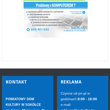
KONTAKT
REKLAMA
Czynne od pn-pt w
godzinach
8:00 - 16:00
POWIATOWY DOM
e-mail:
KULTURY W SOKÓŁCE