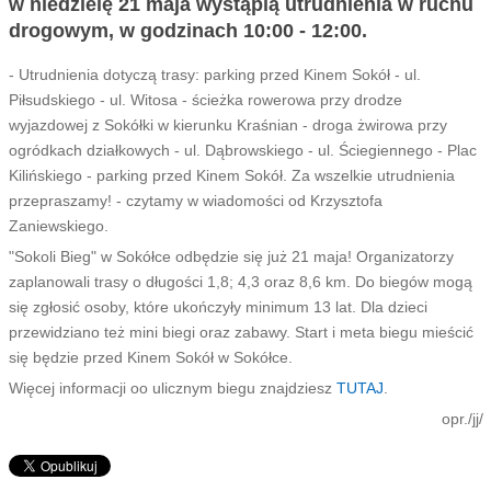
w niedzielę 21 maja wystąpią utrudnienia w ruchu
drogowym, w godzinach 10:00 - 12:00.
- Utrudnienia dotyczą trasy: parking przed Kinem Sokół - ul.
Piłsudskiego - ul. Witosa - ścieżka rowerowa przy drodze
wyjazdowej z Sokółki w kierunku Kraśnian - droga żwirowa przy
ogródkach działkowych - ul. Dąbrowskiego - ul. Ściegiennego - Plac
Kilińskiego - parking przed Kinem Sokół. Za wszelkie utrudnienia
przepraszamy! - czytamy w wiadomości od Krzysztofa
Zaniewskiego.
"Sokoli Bieg" w Sokółce odbędzie się już 21 maja! Organizatorzy
zaplanowali trasy o długości 1,8; 4,3 oraz 8,6 km. Do biegów mogą
się zgłosić osoby, które ukończyły minimum 13 lat. Dla dzieci
przewidziano też mini biegi oraz zabawy. Start i meta biegu mieścić
się będzie przed Kinem Sokół w Sokółce.
Więcej informacji oo ulicznym biegu znajdziesz
TUTAJ
.
opr./jj/