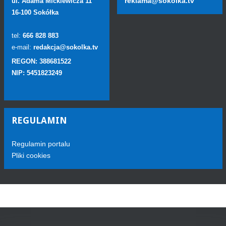
reklama@sokolka.tv
ul. Adama Mickiewicza 11
16-100 Sokółka
tel:
666 828 883
e-mail:
redakcja@sokolka.tv
REGON: 388681522
NIP: 5451823249
REGULAMIN
Regulamin portalu
Pliki cookies