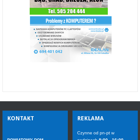
KONTAKT
REKLAMA
Czynne od pn-pt w
godzinach
8:00 - 16:00