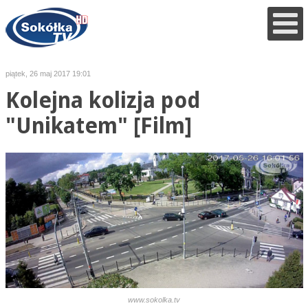
piątek, 26 maj 2017 19:01
Kolejna kolizja pod
"Unikatem" [Film]
www.sokolka.tv