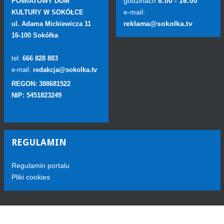
godzinach
8:00 - 16:00
POWIATOWY DOM
e-mail:
KULTURY W SOKÓŁCE
reklama@sokolka.tv
ul. Adama Mickiewicza 11
16-100 Sokółka
tel:
666 828 883
e-mail:
redakcja@sokolka.tv
REGON: 388681522
NIP: 5451823249
REGULAMIN
Regulamin portalu
Pliki cookies