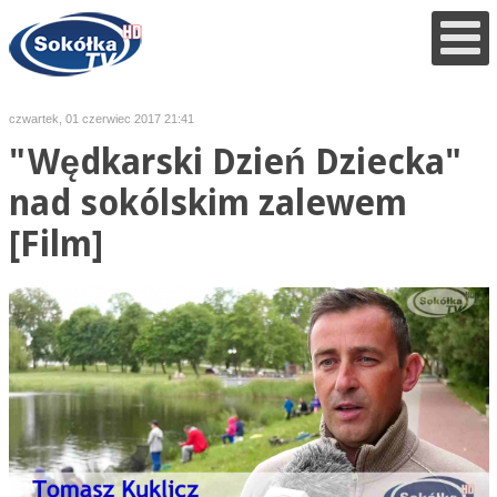
czwartek, 01 czerwiec 2017 21:41
"Wędkarski Dzień Dziecka"
nad sokólskim zalewem
[Film]