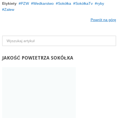
Etykiety
PZW
Wedkarstwo
Sokółka
SokółkaTv
ryby
Zalew
Powrót na górę
JAKOŚĆ
POWIETRZA SOKÓŁKA